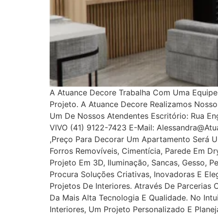
A Atuance Decore Trabalha Com Uma Equipe E
Projeto. A Atuance Decore Realizamos Noss
Um De Nossos Atendentes Escritório: Rua Enge
VIVO (41) 9122-7423 E-Mail: Alessandra@at
,Preço Para Decorar Um Apartamento Será U
Forros Removíveis, Cimentícia, Parede Em Dryw
Projeto Em 3D, Iluminação, Sancas, Gesso, Pe
Procura Soluções Criativas, Inovadoras E E
Projetos De Interiores. Através De Parcerias
Da Mais Alta Tecnologia E Qualidade. No In
Interiores, Um Projeto Personalizado E Plan