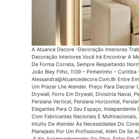
A Atuance Decore -Decoração Interiores Tra
Decoração Interiores Você Irá Encontrar A M
De Forma Correta, Sempre Respeitando Norm
João Bley Filho, 1139 – Pinheirinho – Curitib
Alessandra@atuancedecore.com.br Entre Em 
Um Prazer Lhe Atender. Preço Para Decorar 
Drywall, Forro Em Drywall, Divisória Naval, P
Persiana Vertical, Persiana Horizontal, Pers
Elegantes Para O Seu Espaço, Independente D
Com Fabricantes Nacionais E Multinacionais,
Intuito De Atender Às Necessidades Do Cons
Planejado Por Um Profissional, Além De Se A
E No Acompanhamento Da Obra. Entre Em Con