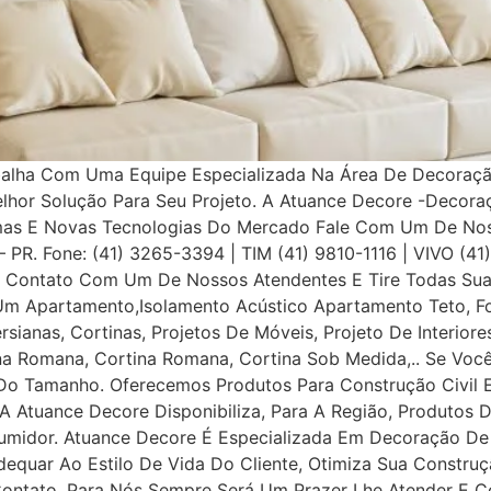
balha Com Uma Equipe Especializada Na Área De Decoração
elhor Solução Para Seu Projeto. A Atuance Decore -Decora
as E Novas Tecnologias Do Mercado Fale Com Um De Nosso
a – PR. Fone: (41) 3265-3394 | TIM (41) 9810-1116 | VIVO (4
Contato Com Um De Nossos Atendentes E Tire Todas Suas
Um Apartamento,Isolamento Acústico Apartamento Teto, Fo
ersianas, Cortinas, Projetos De Móveis, Projeto De Interior
iana Romana, Cortina Romana, Cortina Sob Medida,.. Se Voc
o Tamanho. Oferecemos Produtos Para Construção Civil E P
 A Atuance Decore Disponibiliza, Para A Região, Produtos 
umidor. Atuance Decore É Especializada Em Decoração De I
dequar Ao Estilo De Vida Do Cliente, Otimiza Sua Construç
tato, Para Nós Sempre Será Um Prazer Lhe Atender E Con