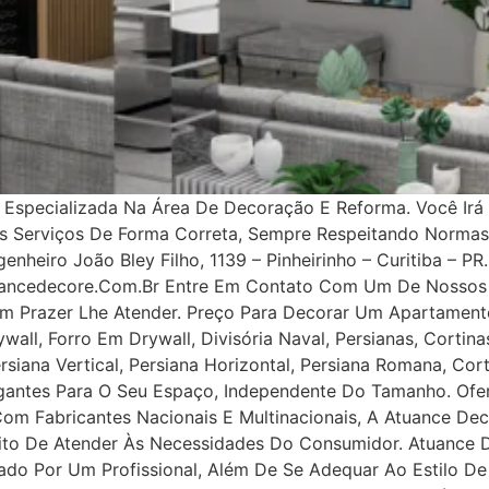
specializada Na Área De Decoração E Reforma. Você Irá 
os Serviços De Forma Correta, Sempre Respeitando Norma
nheiro João Bley Filho, 1139 – Pinheirinho – Curitiba – PR.
uancedecore.com.br Entre Em Contato Com Um De Nossos 
m Prazer Lhe Atender. Preço Para Decorar Um Apartamento
all, Forro Em Drywall, Divisória Naval, Persianas, Cortinas
rsiana Vertical, Persiana Horizontal, Persiana Romana, Co
legantes Para O Seu Espaço, Independente Do Tamanho. Ofe
 Com Fabricantes Nacionais E Multinacionais, A Atuance Dec
tuito De Atender Às Necessidades Do Consumidor. Atuance
ejado Por Um Profissional, Além De Se Adequar Ao Estilo D