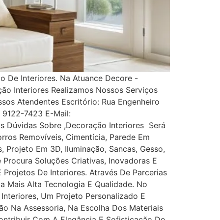
 De Interiores. Na Atuance Decore -
ção Interiores Realizamos Nossos Serviços
s Atendentes Escritório: Rua Engenheiro
1) 9122-7423 E-Mail:
 Dúvidas Sobre ,Decoração Interiores Será
rros Removíveis, Cimentícia, Parede Em
es, Projeto Em 3D, Iluminação, Sancas, Gesso,
ê Procura Soluções Criativas, Inovadoras E
rojetos De Interiores. Através De Parcerias
Da Mais Alta Tecnologia E Qualidade. No
nteriores, Um Projeto Personalizado E
ão Na Assessoria, Na Escolha Dos Materiais
tribuir Com A Elegância E Sofisticação De