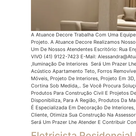
A Atuance Decore Trabalha Com Uma Equipe Es
Projeto. A Atuance Decore Realizamos Noss
Um De Nossos Atendentes Escritório: Rua Enge
VIVO (41) 9122-7423 E-Mail: Alessandra@at
,iluminação De Interiores Será Um Prazer Lh
Acústico Apartamento Teto, Forros Removíveis
Móveis, Projeto De Interiores, Projeto Em 3D
Cortina Sob Medida,.. Se Você Procura Solu
Produtos Para Construção Civil E Projetos De
Disponibiliza, Para A Região, Produtos Da M
É Especializada Em Decoração De Interiores,
Cliente, Otimiza Sua Construção Na Assess
Será Um Prazer Lhe Atender E Contribuir Co
Eletricista Residencial