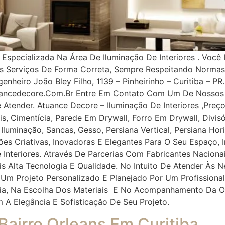
pecializada Na Área De Iluminação De Interiores . Você 
os Serviços De Forma Correta, Sempre Respeitando Norma
nheiro João Bley Filho, 1139 – Pinheirinho – Curitiba – PR.
uancedecore.com.br Entre Em Contato Com Um De Nossos 
e Atender. Atuance Decore – Iluminação De Interiores ,Pr
, Cimentícia, Parede Em Drywall, Forro Em Drywall, Divisór
, Iluminação, Sancas, Gesso, Persiana Vertical, Persiana Ho
ções Criativas, Inovadoras E Elegantes Para O Seu Espaço
 Interiores. Através De Parcerias Com Fabricantes Naciona
ais Alta Tecnologia E Qualidade. No Intuito De Atender À
 Um Projeto Personalizado E Planejado Por Um Profissiona
oria, Na Escolha Dos Materiais E No Acompanhamento Da O
m A Elegância E Sofisticação De Seu Projeto.
 Bairro Orleans Em Curitiba