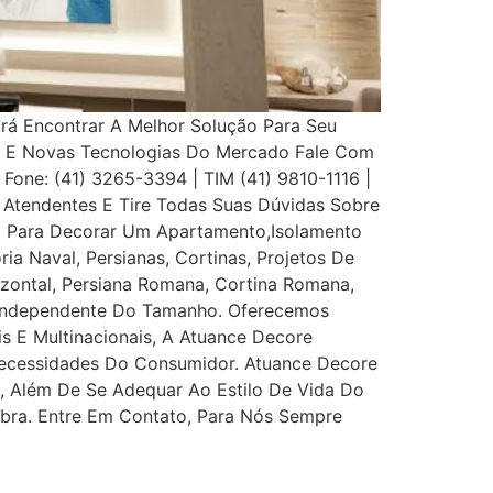
Irá Encontrar A Melhor Solução Para Seu
s E Novas Tecnologias Do Mercado Fale Com
 Fone: (41) 3265-3394 | TIM (41) 9810-1116 |
Atendentes E Tire Todas Suas Dúvidas Sobre
eço Para Decorar Um Apartamento,Isolamento
ia Naval, Persianas, Cortinas, Projetos De
rizontal, Persiana Romana, Cortina Romana,
, Independente Do Tamanho. Oferecemos
is E Multinacionais, A Atuance Decore
s Necessidades Do Consumidor. Atuance Decore
l, Além De Se Adequar Ao Estilo De Vida Do
bra. Entre Em Contato, Para Nós Sempre