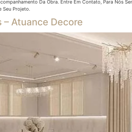
 Acompanhamento Da Obra. Entre Em Contato, Para Nós Se
e Seu Projeto.
es – Atuance Decore