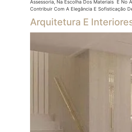
Assessoria, Na Escolha Dos Materiais E No
Contribuir Com A Elegância E Sofisticação D
Arquitetura E Interior