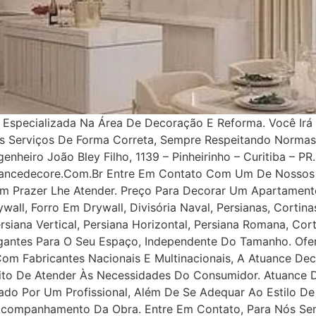
specializada Na Área De Decoração E Reforma. Você Irá 
os Serviços De Forma Correta, Sempre Respeitando Norma
nheiro João Bley Filho, 1139 – Pinheirinho – Curitiba – PR.
uancedecore.com.br Entre Em Contato Com Um De Nossos 
m Prazer Lhe Atender. Preço Para Decorar Um Apartamento
all, Forro Em Drywall, Divisória Naval, Persianas, Cortinas
rsiana Vertical, Persiana Horizontal, Persiana Romana, Co
legantes Para O Seu Espaço, Independente Do Tamanho. Ofe
 Com Fabricantes Nacionais E Multinacionais, A Atuance Dec
tuito De Atender Às Necessidades Do Consumidor. Atuance
ejado Por Um Profissional, Além De Se Adequar Ao Estilo D
 Acompanhamento Da Obra. Entre Em Contato, Para Nós Se