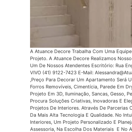
A Atuance Decore Trabalha Com Uma Equipe E
Projeto. A Atuance Decore Realizamos Noss
Um De Nossos Atendentes Escritório: Rua Enge
VIVO (41) 9122-7423 E-Mail: Alessandra@at
,Preço Para Decorar Um Apartamento Será U
Forros Removíveis, Cimentícia, Parede Em Dryw
Projeto Em 3D, Iluminação, Sancas, Gesso, Pe
Procura Soluções Criativas, Inovadoras E E
Projetos De Interiores. Através De Parcerias
Da Mais Alta Tecnologia E Qualidade. No In
Interiores, Um Projeto Personalizado E Plan
Assessoria, Na Escolha Dos Materiais E No