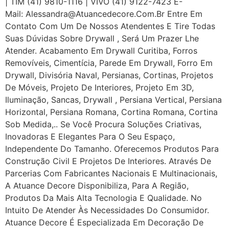
| TIM (41) 9810-1116 | VIVO (41) 9122-7423 E-
Mail: Alessandra@atuancedecore.com.br Entre Em
Contato Com Um De Nossos Atendentes E Tire Todas
Suas Dúvidas Sobre Drywall ‎, Será Um Prazer Lhe
Atender. Acabamento Em Drywall Curitiba, Forros
Removíveis, Cimentícia, Parede Em Drywall, Forro Em
Drywall, Divisória Naval, Persianas, Cortinas, Projetos
De Móveis, Projeto De Interiores, Projeto Em 3D,
Iluminação, Sancas, Drywall , Persiana Vertical, Persiana
Horizontal, Persiana Romana, Cortina Romana, Cortina
Sob Medida,.. Se Você Procura Soluções Criativas,
Inovadoras E Elegantes Para O Seu Espaço,
Independente Do Tamanho. Oferecemos Produtos Para
Construção Civil E Projetos De Interiores. Através De
Parcerias Com Fabricantes Nacionais E Multinacionais,
A Atuance Decore Disponibiliza, Para A Região,
Produtos Da Mais Alta Tecnologia E Qualidade. No
Intuito De Atender Às Necessidades Do Consumidor.
Atuance Decore É Especializada Em Decoração De