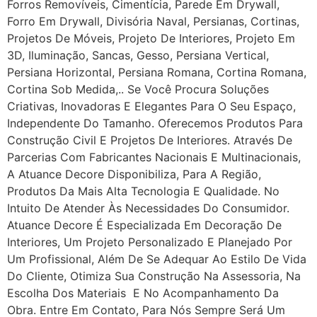
Forros Removíveis, Cimentícia, Parede Em Drywall,
Forro Em Drywall, Divisória Naval, Persianas, Cortinas,
Projetos De Móveis, Projeto De Interiores, Projeto Em
3D, Iluminação, Sancas, Gesso, Persiana Vertical,
Persiana Horizontal, Persiana Romana, Cortina Romana,
Cortina Sob Medida,.. Se Você Procura Soluções
Criativas, Inovadoras E Elegantes Para O Seu Espaço,
Independente Do Tamanho. Oferecemos Produtos Para
Construção Civil E Projetos De Interiores. Através De
Parcerias Com Fabricantes Nacionais E Multinacionais,
A Atuance Decore Disponibiliza, Para A Região,
Produtos Da Mais Alta Tecnologia E Qualidade. No
Intuito De Atender Às Necessidades Do Consumidor.
Atuance Decore É Especializada Em Decoração De
Interiores, Um Projeto Personalizado E Planejado Por
Um Profissional, Além De Se Adequar Ao Estilo De Vida
Do Cliente, Otimiza Sua Construção Na Assessoria, Na
Escolha Dos Materiais E No Acompanhamento Da
Obra. Entre Em Contato, Para Nós Sempre Será Um