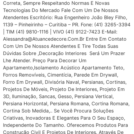
Correta, Sempre Respeitando Normas E Novas
Tecnologias Do Mercado Fale Com Um De Nossos
Atendentes Escritório: Rua Engenheiro João Bley Filho,
1139 – Pinheirinho – Curitiba – PR. Fone: (41) 3265-3394
| TIM (41) 9810-1116 | VIVO (41) 9122-7423 E-Mail:
Alessandra@atuancedecore.com.br Entre Em Contato
Com Um De Nossos Atendentes E Tire Todas Suas
Dúvidas Sobre ,Decoração Interiores Será Um Prazer
Lhe Atender. Preço Para Decorar Um
Apartamento,Isolamento Acústico Apartamento Teto,
Forros Removíveis, Cimentícia, Parede Em Drywall,
Forro Em Drywall, Divisória Naval, Persianas, Cortinas,
Projetos De Móveis, Projeto De Interiores, Projeto Em
3D, Iluminação, Sancas, Gesso, Persiana Vertical,
Persiana Horizontal, Persiana Romana, Cortina Romana,
Cortina Sob Medida,.. Se Você Procura Soluções
Criativas, Inovadoras E Elegantes Para O Seu Espaço,
Independente Do Tamanho. Oferecemos Produtos Para
Construção Civil E Projetos De Interiores. Através De