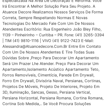
Especializada Na Área De Decoração E Reforma. Você
Irá Encontrar A Melhor Solução Para Seu Projeto. A
Atuance Decore Realizamos Nossos Serviços De Forma
Correta, Sempre Respeitando Normas E Novas
Tecnologias Do Mercado Fale Com Um De Nossos
Atendentes Escritório: Rua Engenheiro João Bley Filho,
1139 – Pinheirinho – Curitiba – PR. Fone: (41) 3265-3394
| TIM (41) 9810-1116 | VIVO (41) 9122-7423 E-Mail:
Alessandra@atuancedecore.com.br Entre Em Contato
Com Um De Nossos Atendentes E Tire Todas Suas
Dúvidas Sobre ,Preço Para Decorar Um Apartamento
Será Um Prazer Lhe Atender. Preço Para Decorar Um
Apartamento,Isolamento Acústico Apartamento Teto,
Forros Removíveis, Cimentícia, Parede Em Drywall,
Forro Em Drywall, Divisória Naval, Persianas, Cortinas,
Projetos De Móveis, Projeto De Interiores, Projeto Em
3D, Iluminação, Sancas, Gesso, Persiana Vertical,
Persiana Horizontal, Persiana Romana, Cortina Romana,
Cortina Sob Medida,.. Se Você Procura Soluções