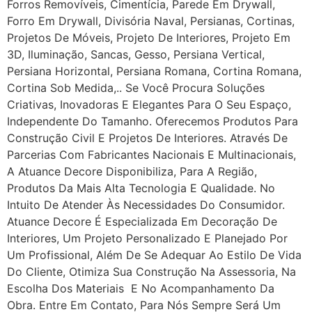
Forros Removíveis, Cimentícia, Parede Em Drywall,
Forro Em Drywall, Divisória Naval, Persianas, Cortinas,
Projetos De Móveis, Projeto De Interiores, Projeto Em
3D, Iluminação, Sancas, Gesso, Persiana Vertical,
Persiana Horizontal, Persiana Romana, Cortina Romana,
Cortina Sob Medida,.. Se Você Procura Soluções
Criativas, Inovadoras E Elegantes Para O Seu Espaço,
Independente Do Tamanho. Oferecemos Produtos Para
Construção Civil E Projetos De Interiores. Através De
Parcerias Com Fabricantes Nacionais E Multinacionais,
A Atuance Decore Disponibiliza, Para A Região,
Produtos Da Mais Alta Tecnologia E Qualidade. No
Intuito De Atender Às Necessidades Do Consumidor.
Atuance Decore É Especializada Em Decoração De
Interiores, Um Projeto Personalizado E Planejado Por
Um Profissional, Além De Se Adequar Ao Estilo De Vida
Do Cliente, Otimiza Sua Construção Na Assessoria, Na
Escolha Dos Materiais E No Acompanhamento Da
Obra. Entre Em Contato, Para Nós Sempre Será Um