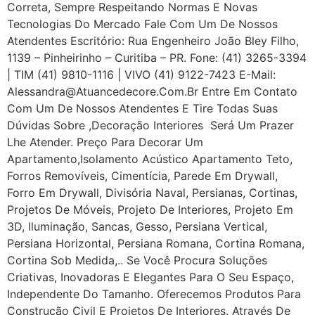
Correta, Sempre Respeitando Normas E Novas
Tecnologias Do Mercado Fale Com Um De Nossos
Atendentes Escritório: Rua Engenheiro João Bley Filho,
1139 – Pinheirinho – Curitiba – PR. Fone: (41) 3265-3394
| TIM (41) 9810-1116 | VIVO (41) 9122-7423 E-Mail:
Alessandra@atuancedecore.com.br Entre Em Contato
Com Um De Nossos Atendentes E Tire Todas Suas
Dúvidas Sobre ,Decoração Interiores Será Um Prazer
Lhe Atender. Preço Para Decorar Um
Apartamento,Isolamento Acústico Apartamento Teto,
Forros Removíveis, Cimentícia, Parede Em Drywall,
Forro Em Drywall, Divisória Naval, Persianas, Cortinas,
Projetos De Móveis, Projeto De Interiores, Projeto Em
3D, Iluminação, Sancas, Gesso, Persiana Vertical,
Persiana Horizontal, Persiana Romana, Cortina Romana,
Cortina Sob Medida,.. Se Você Procura Soluções
Criativas, Inovadoras E Elegantes Para O Seu Espaço,
Independente Do Tamanho. Oferecemos Produtos Para
Construção Civil E Projetos De Interiores. Através De