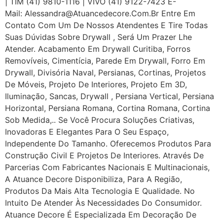
| TIM (41) 9810-1116 | VIVO (41) 9122-7423 E-
Mail: Alessandra@atuancedecore.com.br Entre Em
Contato Com Um De Nossos Atendentes E Tire Todas
Suas Dúvidas Sobre Drywall ‎, Será Um Prazer Lhe
Atender. Acabamento Em Drywall Curitiba, Forros
Removíveis, Cimentícia, Parede Em Drywall, Forro Em
Drywall, Divisória Naval, Persianas, Cortinas, Projetos
De Móveis, Projeto De Interiores, Projeto Em 3D,
Iluminação, Sancas, Drywall , Persiana Vertical, Persiana
Horizontal, Persiana Romana, Cortina Romana, Cortina
Sob Medida,.. Se Você Procura Soluções Criativas,
Inovadoras E Elegantes Para O Seu Espaço,
Independente Do Tamanho. Oferecemos Produtos Para
Construção Civil E Projetos De Interiores. Através De
Parcerias Com Fabricantes Nacionais E Multinacionais,
A Atuance Decore Disponibiliza, Para A Região,
Produtos Da Mais Alta Tecnologia E Qualidade. No
Intuito De Atender Às Necessidades Do Consumidor.
Atuance Decore É Especializada Em Decoração De