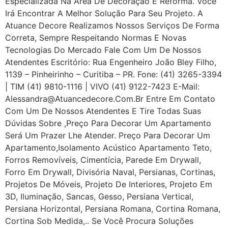
Especializada Na Área De Decoração E Reforma. Você
Irá Encontrar A Melhor Solução Para Seu Projeto. A
Atuance Decore Realizamos Nossos Serviços De Forma
Correta, Sempre Respeitando Normas E Novas
Tecnologias Do Mercado Fale Com Um De Nossos
Atendentes Escritório: Rua Engenheiro João Bley Filho,
1139 – Pinheirinho – Curitiba – PR. Fone: (41) 3265-3394
| TIM (41) 9810-1116 | VIVO (41) 9122-7423 E-Mail:
Alessandra@atuancedecore.com.br Entre Em Contato
Com Um De Nossos Atendentes E Tire Todas Suas
Dúvidas Sobre ,Preço Para Decorar Um Apartamento
Será Um Prazer Lhe Atender. Preço Para Decorar Um
Apartamento,Isolamento Acústico Apartamento Teto,
Forros Removíveis, Cimentícia, Parede Em Drywall,
Forro Em Drywall, Divisória Naval, Persianas, Cortinas,
Projetos De Móveis, Projeto De Interiores, Projeto Em
3D, Iluminação, Sancas, Gesso, Persiana Vertical,
Persiana Horizontal, Persiana Romana, Cortina Romana,
Cortina Sob Medida,.. Se Você Procura Soluções