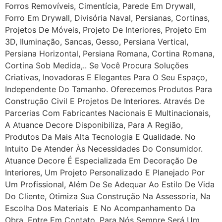
Forros Removíveis, Cimentícia, Parede Em Drywall,
Forro Em Drywall, Divisória Naval, Persianas, Cortinas,
Projetos De Móveis, Projeto De Interiores, Projeto Em
3D, Iluminação, Sancas, Gesso, Persiana Vertical,
Persiana Horizontal, Persiana Romana, Cortina Romana,
Cortina Sob Medida,.. Se Você Procura Soluções
Criativas, Inovadoras E Elegantes Para O Seu Espaço,
Independente Do Tamanho. Oferecemos Produtos Para
Construção Civil E Projetos De Interiores. Através De
Parcerias Com Fabricantes Nacionais E Multinacionais,
A Atuance Decore Disponibiliza, Para A Região,
Produtos Da Mais Alta Tecnologia E Qualidade. No
Intuito De Atender Às Necessidades Do Consumidor.
Atuance Decore É Especializada Em Decoração De
Interiores, Um Projeto Personalizado E Planejado Por
Um Profissional, Além De Se Adequar Ao Estilo De Vida
Do Cliente, Otimiza Sua Construção Na Assessoria, Na
Escolha Dos Materiais E No Acompanhamento Da
Obra. Entre Em Contato, Para Nós Sempre Será Um