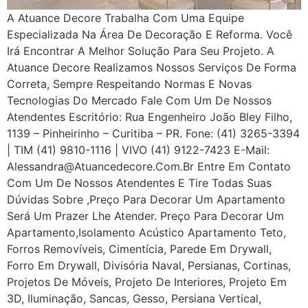
A Atuance Decore Trabalha Com Uma Equipe
Especializada Na Área De Decoração E Reforma. Você
Irá Encontrar A Melhor Solução Para Seu Projeto. A
Atuance Decore Realizamos Nossos Serviços De Forma
Correta, Sempre Respeitando Normas E Novas
Tecnologias Do Mercado Fale Com Um De Nossos
Atendentes Escritório: Rua Engenheiro João Bley Filho,
1139 – Pinheirinho – Curitiba – PR. Fone: (41) 3265-3394
| TIM (41) 9810-1116 | VIVO (41) 9122-7423 E-Mail:
Alessandra@atuancedecore.com.br Entre Em Contato
Com Um De Nossos Atendentes E Tire Todas Suas
Dúvidas Sobre ,Preço Para Decorar Um Apartamento
Será Um Prazer Lhe Atender. Preço Para Decorar Um
Apartamento,Isolamento Acústico Apartamento Teto,
Forros Removíveis, Cimentícia, Parede Em Drywall,
Forro Em Drywall, Divisória Naval, Persianas, Cortinas,
Projetos De Móveis, Projeto De Interiores, Projeto Em
3D, Iluminação, Sancas, Gesso, Persiana Vertical,