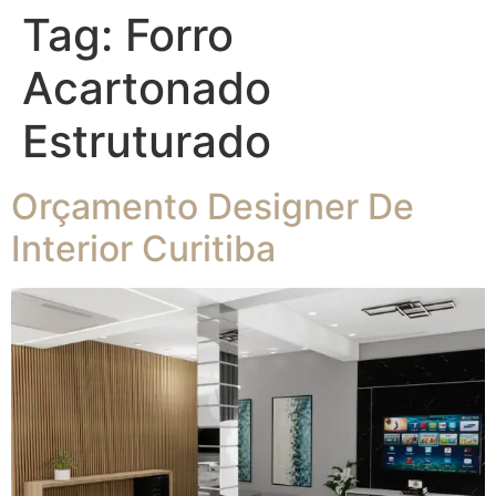
Tag:
Forro
Acartonado
Estruturado
Orçamento Designer De
Interior Curitiba