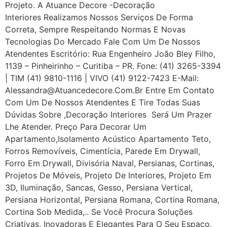
Projeto. A Atuance Decore -Decoração
Interiores Realizamos Nossos Serviços De Forma
Correta, Sempre Respeitando Normas E Novas
Tecnologias Do Mercado Fale Com Um De Nossos
Atendentes Escritório: Rua Engenheiro João Bley Filho,
1139 – Pinheirinho – Curitiba – PR. Fone: (41) 3265-3394
| TIM (41) 9810-1116 | VIVO (41) 9122-7423 E-Mail:
Alessandra@atuancedecore.com.br Entre Em Contato
Com Um De Nossos Atendentes E Tire Todas Suas
Dúvidas Sobre ,Decoração Interiores Será Um Prazer
Lhe Atender. Preço Para Decorar Um
Apartamento,Isolamento Acústico Apartamento Teto,
Forros Removíveis, Cimentícia, Parede Em Drywall,
Forro Em Drywall, Divisória Naval, Persianas, Cortinas,
Projetos De Móveis, Projeto De Interiores, Projeto Em
3D, Iluminação, Sancas, Gesso, Persiana Vertical,
Persiana Horizontal, Persiana Romana, Cortina Romana,
Cortina Sob Medida,.. Se Você Procura Soluções
Criativas, Inovadoras E Elegantes Para O Seu Espaço,