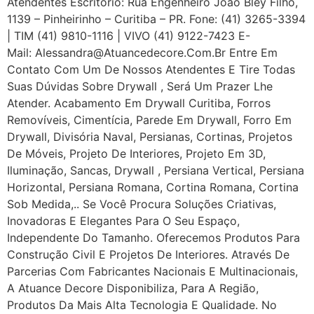
Atendentes Escritório: Rua Engenheiro João Bley Filho,
1139 – Pinheirinho – Curitiba – PR. Fone: (41) 3265-3394
| TIM (41) 9810-1116 | VIVO (41) 9122-7423 E-
Mail: Alessandra@atuancedecore.com.br Entre Em
Contato Com Um De Nossos Atendentes E Tire Todas
Suas Dúvidas Sobre Drywall ‎, Será Um Prazer Lhe
Atender. Acabamento Em Drywall Curitiba, Forros
Removíveis, Cimentícia, Parede Em Drywall, Forro Em
Drywall, Divisória Naval, Persianas, Cortinas, Projetos
De Móveis, Projeto De Interiores, Projeto Em 3D,
Iluminação, Sancas, Drywall , Persiana Vertical, Persiana
Horizontal, Persiana Romana, Cortina Romana, Cortina
Sob Medida,.. Se Você Procura Soluções Criativas,
Inovadoras E Elegantes Para O Seu Espaço,
Independente Do Tamanho. Oferecemos Produtos Para
Construção Civil E Projetos De Interiores. Através De
Parcerias Com Fabricantes Nacionais E Multinacionais,
A Atuance Decore Disponibiliza, Para A Região,
Produtos Da Mais Alta Tecnologia E Qualidade. No