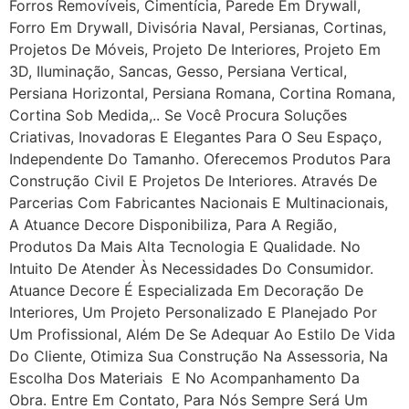
Forros Removíveis, Cimentícia, Parede Em Drywall,
Forro Em Drywall, Divisória Naval, Persianas, Cortinas,
Projetos De Móveis, Projeto De Interiores, Projeto Em
3D, Iluminação, Sancas, Gesso, Persiana Vertical,
Persiana Horizontal, Persiana Romana, Cortina Romana,
Cortina Sob Medida,.. Se Você Procura Soluções
Criativas, Inovadoras E Elegantes Para O Seu Espaço,
Independente Do Tamanho. Oferecemos Produtos Para
Construção Civil E Projetos De Interiores. Através De
Parcerias Com Fabricantes Nacionais E Multinacionais,
A Atuance Decore Disponibiliza, Para A Região,
Produtos Da Mais Alta Tecnologia E Qualidade. No
Intuito De Atender Às Necessidades Do Consumidor.
Atuance Decore É Especializada Em Decoração De
Interiores, Um Projeto Personalizado E Planejado Por
Um Profissional, Além De Se Adequar Ao Estilo De Vida
Do Cliente, Otimiza Sua Construção Na Assessoria, Na
Escolha Dos Materiais E No Acompanhamento Da
Obra. Entre Em Contato, Para Nós Sempre Será Um