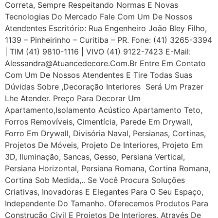
Correta, Sempre Respeitando Normas E Novas
Tecnologias Do Mercado Fale Com Um De Nossos
Atendentes Escritório: Rua Engenheiro João Bley Filho,
1139 – Pinheirinho – Curitiba – PR. Fone: (41) 3265-3394
| TIM (41) 9810-1116 | VIVO (41) 9122-7423 E-Mail:
Alessandra@atuancedecore.com.br Entre Em Contato
Com Um De Nossos Atendentes E Tire Todas Suas
Dúvidas Sobre ,Decoração Interiores Será Um Prazer
Lhe Atender. Preço Para Decorar Um
Apartamento,Isolamento Acústico Apartamento Teto,
Forros Removíveis, Cimentícia, Parede Em Drywall,
Forro Em Drywall, Divisória Naval, Persianas, Cortinas,
Projetos De Móveis, Projeto De Interiores, Projeto Em
3D, Iluminação, Sancas, Gesso, Persiana Vertical,
Persiana Horizontal, Persiana Romana, Cortina Romana,
Cortina Sob Medida,.. Se Você Procura Soluções
Criativas, Inovadoras E Elegantes Para O Seu Espaço,
Independente Do Tamanho. Oferecemos Produtos Para
Construção Civil E Projetos De Interiores. Através De