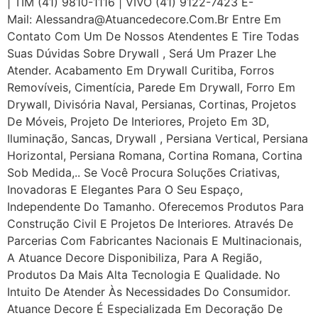
| TIM (41) 9810-1116 | VIVO (41) 9122-7423 E-
Mail: Alessandra@atuancedecore.com.br Entre Em
Contato Com Um De Nossos Atendentes E Tire Todas
Suas Dúvidas Sobre Drywall ‎, Será Um Prazer Lhe
Atender. Acabamento Em Drywall Curitiba, Forros
Removíveis, Cimentícia, Parede Em Drywall, Forro Em
Drywall, Divisória Naval, Persianas, Cortinas, Projetos
De Móveis, Projeto De Interiores, Projeto Em 3D,
Iluminação, Sancas, Drywall , Persiana Vertical, Persiana
Horizontal, Persiana Romana, Cortina Romana, Cortina
Sob Medida,.. Se Você Procura Soluções Criativas,
Inovadoras E Elegantes Para O Seu Espaço,
Independente Do Tamanho. Oferecemos Produtos Para
Construção Civil E Projetos De Interiores. Através De
Parcerias Com Fabricantes Nacionais E Multinacionais,
A Atuance Decore Disponibiliza, Para A Região,
Produtos Da Mais Alta Tecnologia E Qualidade. No
Intuito De Atender Às Necessidades Do Consumidor.
Atuance Decore É Especializada Em Decoração De