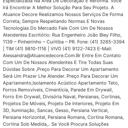
Especializada Na Área De Decoração E Reforma. Você
Irá Encontrar A Melhor Solução Para Seu Projeto. A
Atuance Decore Realizamos Nossos Serviços De Forma
Correta, Sempre Respeitando Normas E Novas
Tecnologias Do Mercado Fale Com Um De Nossos
Atendentes Escritório: Rua Engenheiro João Bley Filho,
1139 – Pinheirinho – Curitiba – PR. Fone: (41) 3265-3394
| TIM (41) 9810-1116 | VIVO (41) 9122-7423 E-Mail:
Alessandra@atuancedecore.com.br Entre Em Contato
Com Um De Nossos Atendentes E Tire Todas Suas
Dúvidas Sobre ,Preço Para Decorar Um Apartamento
Será Um Prazer Lhe Atender. Preço Para Decorar Um
Apartamento,Isolamento Acústico Apartamento Teto,
Forros Removíveis, Cimentícia, Parede Em Drywall,
Forro Em Drywall, Divisória Naval, Persianas, Cortinas,
Projetos De Móveis, Projeto De Interiores, Projeto Em
3D, Iluminação, Sancas, Gesso, Persiana Vertical,
Persiana Horizontal, Persiana Romana, Cortina Romana,
Cortina Sob Medida,.. Se Você Procura Soluções