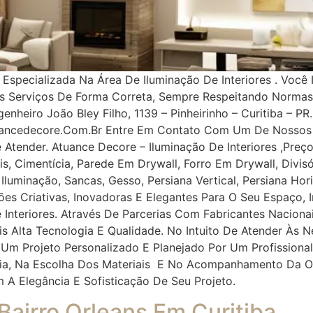
pecializada Na Área De Iluminação De Interiores . Você 
os Serviços De Forma Correta, Sempre Respeitando Norma
nheiro João Bley Filho, 1139 – Pinheirinho – Curitiba – PR.
uancedecore.com.br Entre Em Contato Com Um De Nossos 
e Atender. Atuance Decore – Iluminação De Interiores ,Pr
, Cimentícia, Parede Em Drywall, Forro Em Drywall, Divisór
, Iluminação, Sancas, Gesso, Persiana Vertical, Persiana Ho
ções Criativas, Inovadoras E Elegantes Para O Seu Espaço
 Interiores. Através De Parcerias Com Fabricantes Naciona
ais Alta Tecnologia E Qualidade. No Intuito De Atender À
 Um Projeto Personalizado E Planejado Por Um Profissiona
oria, Na Escolha Dos Materiais E No Acompanhamento Da O
m A Elegância E Sofisticação De Seu Projeto.
 Bairro Orleans Em Curitiba