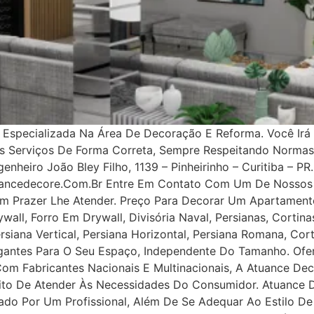
specializada Na Área De Decoração E Reforma. Você Irá 
os Serviços De Forma Correta, Sempre Respeitando Norma
nheiro João Bley Filho, 1139 – Pinheirinho – Curitiba – PR.
uancedecore.com.br Entre Em Contato Com Um De Nossos 
m Prazer Lhe Atender. Preço Para Decorar Um Apartamento
all, Forro Em Drywall, Divisória Naval, Persianas, Cortinas
rsiana Vertical, Persiana Horizontal, Persiana Romana, Co
legantes Para O Seu Espaço, Independente Do Tamanho. Ofe
 Com Fabricantes Nacionais E Multinacionais, A Atuance Dec
tuito De Atender Às Necessidades Do Consumidor. Atuance
ejado Por Um Profissional, Além De Se Adequar Ao Estilo D