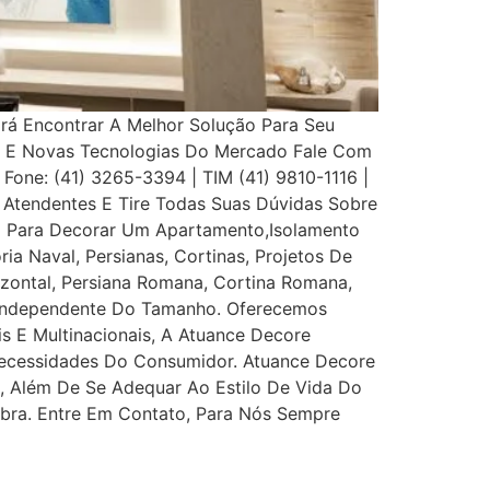
Irá Encontrar A Melhor Solução Para Seu
s E Novas Tecnologias Do Mercado Fale Com
 Fone: (41) 3265-3394 | TIM (41) 9810-1116 |
Atendentes E Tire Todas Suas Dúvidas Sobre
eço Para Decorar Um Apartamento,Isolamento
ia Naval, Persianas, Cortinas, Projetos De
rizontal, Persiana Romana, Cortina Romana,
, Independente Do Tamanho. Oferecemos
is E Multinacionais, A Atuance Decore
s Necessidades Do Consumidor. Atuance Decore
l, Além De Se Adequar Ao Estilo De Vida Do
bra. Entre Em Contato, Para Nós Sempre