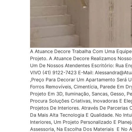
A Atuance Decore Trabalha Com Uma Equipe E
Projeto. A Atuance Decore Realizamos Noss
Um De Nossos Atendentes Escritório: Rua Enge
VIVO (41) 9122-7423 E-Mail: Alessandra@at
,Preço Para Decorar Um Apartamento Será U
Forros Removíveis, Cimentícia, Parede Em Dryw
Projeto Em 3D, Iluminação, Sancas, Gesso, Pe
Procura Soluções Criativas, Inovadoras E E
Projetos De Interiores. Através De Parcerias
Da Mais Alta Tecnologia E Qualidade. No In
Interiores, Um Projeto Personalizado E Plan
Assessoria, Na Escolha Dos Materiais E No