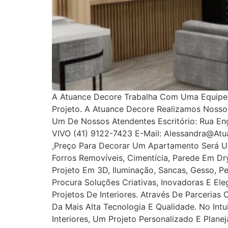
A Atuance Decore Trabalha Com Uma Equipe E
Projeto. A Atuance Decore Realizamos Noss
Um De Nossos Atendentes Escritório: Rua Enge
VIVO (41) 9122-7423 E-Mail: Alessandra@at
,Preço Para Decorar Um Apartamento Será U
Forros Removíveis, Cimentícia, Parede Em Dryw
Projeto Em 3D, Iluminação, Sancas, Gesso, Pe
Procura Soluções Criativas, Inovadoras E E
Projetos De Interiores. Através De Parcerias
Da Mais Alta Tecnologia E Qualidade. No In
Interiores, Um Projeto Personalizado E Plan