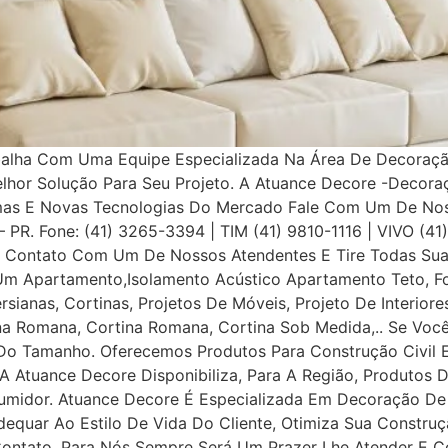
balha Com Uma Equipe Especializada Na Área De Decoração
elhor Solução Para Seu Projeto. A Atuance Decore -Decora
as E Novas Tecnologias Do Mercado Fale Com Um De Nosso
a – PR. Fone: (41) 3265-3394 | TIM (41) 9810-1116 | VIVO (4
Contato Com Um De Nossos Atendentes E Tire Todas Suas
Um Apartamento,Isolamento Acústico Apartamento Teto, Fo
ersianas, Cortinas, Projetos De Móveis, Projeto De Interior
iana Romana, Cortina Romana, Cortina Sob Medida,.. Se Voc
o Tamanho. Oferecemos Produtos Para Construção Civil E P
 A Atuance Decore Disponibiliza, Para A Região, Produtos 
umidor. Atuance Decore É Especializada Em Decoração De I
dequar Ao Estilo De Vida Do Cliente, Otimiza Sua Construç
tato, Para Nós Sempre Será Um Prazer Lhe Atender E Con