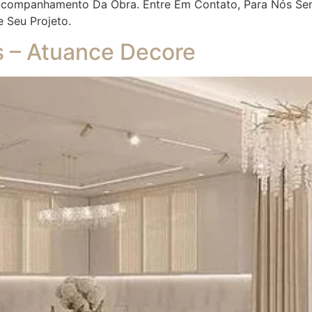
 Acompanhamento Da Obra. Entre Em Contato, Para Nós Se
e Seu Projeto.
es – Atuance Decore