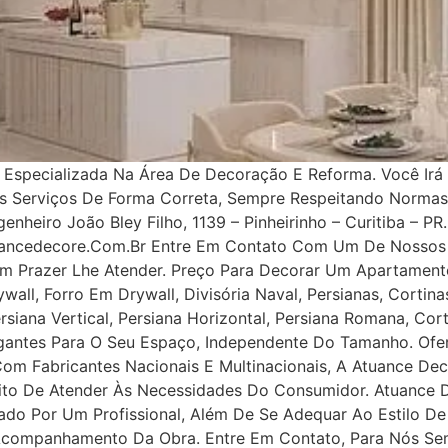
specializada Na Área De Decoração E Reforma. Você Irá 
os Serviços De Forma Correta, Sempre Respeitando Norma
nheiro João Bley Filho, 1139 – Pinheirinho – Curitiba – PR.
uancedecore.com.br Entre Em Contato Com Um De Nossos 
m Prazer Lhe Atender. Preço Para Decorar Um Apartamento
all, Forro Em Drywall, Divisória Naval, Persianas, Cortinas
rsiana Vertical, Persiana Horizontal, Persiana Romana, Co
legantes Para O Seu Espaço, Independente Do Tamanho. Ofe
 Com Fabricantes Nacionais E Multinacionais, A Atuance Dec
tuito De Atender Às Necessidades Do Consumidor. Atuance
ejado Por Um Profissional, Além De Se Adequar Ao Estilo D
 Acompanhamento Da Obra. Entre Em Contato, Para Nós Se