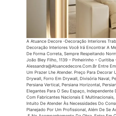
A Atuance Decore -Decoração Interiores Tra
Decoração Interiores Você Irá Encontrar A M
De Forma Correta, Sempre Respeitando Norm
João Bley Filho, 1139 – Pinheirinho – Curitib
Alessandra@atuancedecore.com.br Entre Em 
Um Prazer Lhe Atender. Preço Para Decorar 
Drywall, Forro Em Drywall, Divisória Naval, P
Persiana Vertical, Persiana Horizontal, Pers
Elegantes Para O Seu Espaço, Independente D
Com Fabricantes Nacionais E Multinacionais,
Intuito De Atender Às Necessidades Do Cons
Planejado Por Um Profissional, Além De Se A
E No Acompanhamento Da Obra. Entre Em Con