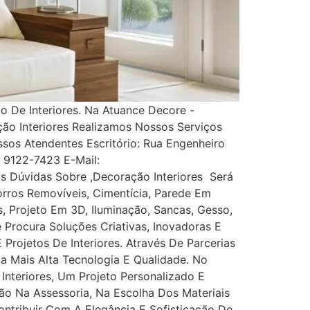
 De Interiores. Na Atuance Decore -
ção Interiores Realizamos Nossos Serviços
s Atendentes Escritório: Rua Engenheiro
1) 9122-7423 E-Mail:
 Dúvidas Sobre ,Decoração Interiores Será
rros Removíveis, Cimentícia, Parede Em
es, Projeto Em 3D, Iluminação, Sancas, Gesso,
ê Procura Soluções Criativas, Inovadoras E
rojetos De Interiores. Através De Parcerias
Da Mais Alta Tecnologia E Qualidade. No
nteriores, Um Projeto Personalizado E
ão Na Assessoria, Na Escolha Dos Materiais
tribuir Com A Elegância E Sofisticação De