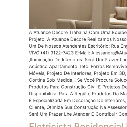
A Atuance Decore Trabalha Com Uma Equipe Es
Projeto. A Atuance Decore Realizamos Noss
Um De Nossos Atendentes Escritório: Rua Enge
VIVO (41) 9122-7423 E-Mail: Alessandra@at
,iluminação De Interiores Será Um Prazer Lh
Acústico Apartamento Teto, Forros Removíveis
Móveis, Projeto De Interiores, Projeto Em 3D
Cortina Sob Medida,.. Se Você Procura Solu
Produtos Para Construção Civil E Projetos De
Disponibiliza, Para A Região, Produtos Da M
É Especializada Em Decoração De Interiores,
Cliente, Otimiza Sua Construção Na Assess
Será Um Prazer Lhe Atender E Contribuir Co
Eletricista Residencial