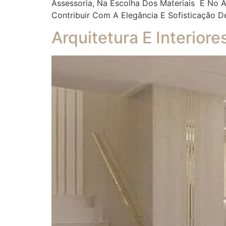
Assessoria, Na Escolha Dos Materiais E No
Contribuir Com A Elegância E Sofisticação D
Arquitetura E Interior