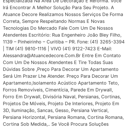
Especializada Na Área De Decoração E Reforma. Você
Irá Encontrar A Melhor Solução Para Seu Projeto. A
Atuance Decore Realizamos Nossos Serviços De Forma
Correta, Sempre Respeitando Normas E Novas
Tecnologias Do Mercado Fale Com Um De Nossos
Atendentes Escritório: Rua Engenheiro João Bley Filho,
1139 – Pinheirinho – Curitiba – PR. Fone: (41) 3265-3394
| TIM (41) 9810-1116 | VIVO (41) 9122-7423 E-Mail:
Alessandra@atuancedecore.com.br Entre Em Contato
Com Um De Nossos Atendentes E Tire Todas Suas
Dúvidas Sobre ,Preço Para Decorar Um Apartamento
Será Um Prazer Lhe Atender. Preço Para Decorar Um
Apartamento,Isolamento Acústico Apartamento Teto,
Forros Removíveis, Cimentícia, Parede Em Drywall,
Forro Em Drywall, Divisória Naval, Persianas, Cortinas,
Projetos De Móveis, Projeto De Interiores, Projeto Em
3D, Iluminação, Sancas, Gesso, Persiana Vertical,
Persiana Horizontal, Persiana Romana, Cortina Romana,
Cortina Sob Medida,.. Se Você Procura Soluções