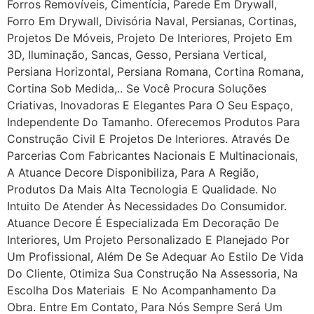
Forros Removíveis, Cimentícia, Parede Em Drywall,
Forro Em Drywall, Divisória Naval, Persianas, Cortinas,
Projetos De Móveis, Projeto De Interiores, Projeto Em
3D, Iluminação, Sancas, Gesso, Persiana Vertical,
Persiana Horizontal, Persiana Romana, Cortina Romana,
Cortina Sob Medida,.. Se Você Procura Soluções
Criativas, Inovadoras E Elegantes Para O Seu Espaço,
Independente Do Tamanho. Oferecemos Produtos Para
Construção Civil E Projetos De Interiores. Através De
Parcerias Com Fabricantes Nacionais E Multinacionais,
A Atuance Decore Disponibiliza, Para A Região,
Produtos Da Mais Alta Tecnologia E Qualidade. No
Intuito De Atender Às Necessidades Do Consumidor.
Atuance Decore É Especializada Em Decoração De
Interiores, Um Projeto Personalizado E Planejado Por
Um Profissional, Além De Se Adequar Ao Estilo De Vida
Do Cliente, Otimiza Sua Construção Na Assessoria, Na
Escolha Dos Materiais E No Acompanhamento Da
Obra. Entre Em Contato, Para Nós Sempre Será Um