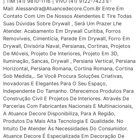
| TIM (41) 9810-1116 | VIVO (41) 9122-7423 E-
Mail: Alessandra@atuancedecore.com.br Entre Em
Contato Com Um De Nossos Atendentes E Tire Todas
Suas Dúvidas Sobre Drywall ‎, Será Um Prazer Lhe
Atender. Acabamento Em Drywall Curitiba, Forros
Removíveis, Cimentícia, Parede Em Drywall, Forro Em
Drywall, Divisória Naval, Persianas, Cortinas, Projetos
De Móveis, Projeto De Interiores, Projeto Em 3D,
Iluminação, Sancas, Drywall , Persiana Vertical, Persiana
Horizontal, Persiana Romana, Cortina Romana, Cortina
Sob Medida,.. Se Você Procura Soluções Criativas,
Inovadoras E Elegantes Para O Seu Espaço,
Independente Do Tamanho. Oferecemos Produtos Para
Construção Civil E Projetos De Interiores. Através De
Parcerias Com Fabricantes Nacionais E Multinacionais,
A Atuance Decore Disponibiliza, Para A Região,
Produtos Da Mais Alta Tecnologia E Qualidade. No
Intuito De Atender Às Necessidades Do Consumidor.
Atuance Decore É Especializada Em Decoração De