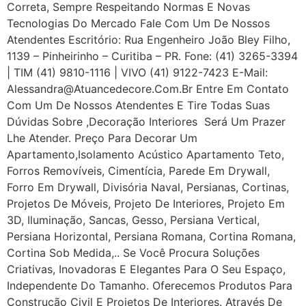
Correta, Sempre Respeitando Normas E Novas
Tecnologias Do Mercado Fale Com Um De Nossos
Atendentes Escritório: Rua Engenheiro João Bley Filho,
1139 – Pinheirinho – Curitiba – PR. Fone: (41) 3265-3394
| TIM (41) 9810-1116 | VIVO (41) 9122-7423 E-Mail:
Alessandra@atuancedecore.com.br Entre Em Contato
Com Um De Nossos Atendentes E Tire Todas Suas
Dúvidas Sobre ,Decoração Interiores Será Um Prazer
Lhe Atender. Preço Para Decorar Um
Apartamento,Isolamento Acústico Apartamento Teto,
Forros Removíveis, Cimentícia, Parede Em Drywall,
Forro Em Drywall, Divisória Naval, Persianas, Cortinas,
Projetos De Móveis, Projeto De Interiores, Projeto Em
3D, Iluminação, Sancas, Gesso, Persiana Vertical,
Persiana Horizontal, Persiana Romana, Cortina Romana,
Cortina Sob Medida,.. Se Você Procura Soluções
Criativas, Inovadoras E Elegantes Para O Seu Espaço,
Independente Do Tamanho. Oferecemos Produtos Para
Construção Civil E Projetos De Interiores. Através De