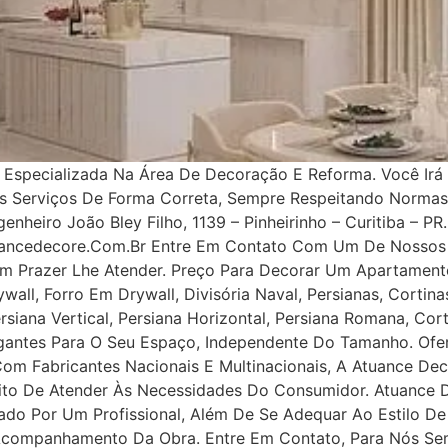
specializada Na Área De Decoração E Reforma. Você Irá 
os Serviços De Forma Correta, Sempre Respeitando Norma
nheiro João Bley Filho, 1139 – Pinheirinho – Curitiba – PR.
uancedecore.com.br Entre Em Contato Com Um De Nossos 
m Prazer Lhe Atender. Preço Para Decorar Um Apartamento
all, Forro Em Drywall, Divisória Naval, Persianas, Cortinas
rsiana Vertical, Persiana Horizontal, Persiana Romana, Co
legantes Para O Seu Espaço, Independente Do Tamanho. Ofe
 Com Fabricantes Nacionais E Multinacionais, A Atuance Dec
tuito De Atender Às Necessidades Do Consumidor. Atuance
ejado Por Um Profissional, Além De Se Adequar Ao Estilo D
 Acompanhamento Da Obra. Entre Em Contato, Para Nós Se