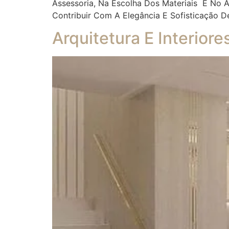
Assessoria, Na Escolha Dos Materiais E No
Contribuir Com A Elegância E Sofisticação D
Arquitetura E Interior