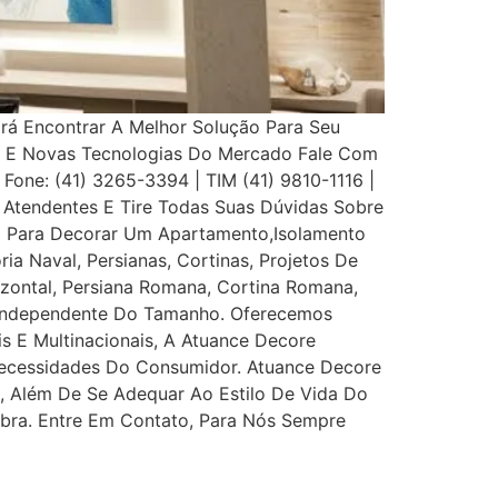
Irá Encontrar A Melhor Solução Para Seu
s E Novas Tecnologias Do Mercado Fale Com
 Fone: (41) 3265-3394 | TIM (41) 9810-1116 |
Atendentes E Tire Todas Suas Dúvidas Sobre
eço Para Decorar Um Apartamento,Isolamento
ia Naval, Persianas, Cortinas, Projetos De
rizontal, Persiana Romana, Cortina Romana,
, Independente Do Tamanho. Oferecemos
is E Multinacionais, A Atuance Decore
s Necessidades Do Consumidor. Atuance Decore
l, Além De Se Adequar Ao Estilo De Vida Do
bra. Entre Em Contato, Para Nós Sempre