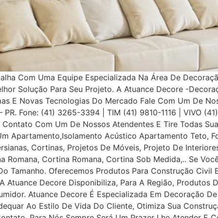
balha Com Uma Equipe Especializada Na Área De Decoração
elhor Solução Para Seu Projeto. A Atuance Decore -Decora
as E Novas Tecnologias Do Mercado Fale Com Um De Nosso
a – PR. Fone: (41) 3265-3394 | TIM (41) 9810-1116 | VIVO (4
Contato Com Um De Nossos Atendentes E Tire Todas Suas
Um Apartamento,Isolamento Acústico Apartamento Teto, Fo
ersianas, Cortinas, Projetos De Móveis, Projeto De Interior
iana Romana, Cortina Romana, Cortina Sob Medida,.. Se Voc
o Tamanho. Oferecemos Produtos Para Construção Civil E P
 A Atuance Decore Disponibiliza, Para A Região, Produtos 
umidor. Atuance Decore É Especializada Em Decoração De I
dequar Ao Estilo De Vida Do Cliente, Otimiza Sua Construç
tato, Para Nós Sempre Será Um Prazer Lhe Atender E Con