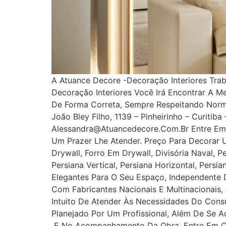
A Atuance Decore -Decoração Interiores Tra
Decoração Interiores Você Irá Encontrar A M
De Forma Correta, Sempre Respeitando Norm
João Bley Filho, 1139 – Pinheirinho – Curitib
Alessandra@atuancedecore.com.br Entre Em 
Um Prazer Lhe Atender. Preço Para Decorar 
Drywall, Forro Em Drywall, Divisória Naval, P
Persiana Vertical, Persiana Horizontal, Pers
Elegantes Para O Seu Espaço, Independente D
Com Fabricantes Nacionais E Multinacionais,
Intuito De Atender Às Necessidades Do Cons
Planejado Por Um Profissional, Além De Se A
E No Acompanhamento Da Obra. Entre Em Con