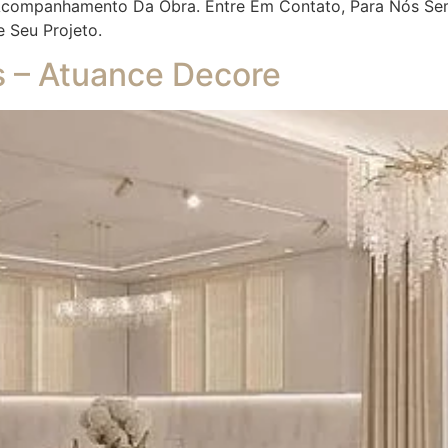
 Acompanhamento Da Obra. Entre Em Contato, Para Nós Se
e Seu Projeto.
es – Atuance Decore