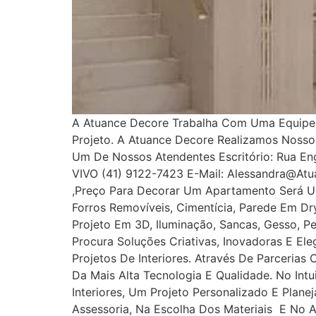
A Atuance Decore Trabalha Com Uma Equipe E
Projeto. A Atuance Decore Realizamos Noss
Um De Nossos Atendentes Escritório: Rua Enge
VIVO (41) 9122-7423 E-Mail: Alessandra@at
,Preço Para Decorar Um Apartamento Será U
Forros Removíveis, Cimentícia, Parede Em Dryw
Projeto Em 3D, Iluminação, Sancas, Gesso, Pe
Procura Soluções Criativas, Inovadoras E E
Projetos De Interiores. Através De Parcerias
Da Mais Alta Tecnologia E Qualidade. No In
Interiores, Um Projeto Personalizado E Plan
Assessoria, Na Escolha Dos Materiais E No