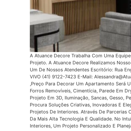
A Atuance Decore Trabalha Com Uma Equipe E
Projeto. A Atuance Decore Realizamos Noss
Um De Nossos Atendentes Escritório: Rua Enge
VIVO (41) 9122-7423 E-Mail: Alessandra@at
,Preço Para Decorar Um Apartamento Será U
Forros Removíveis, Cimentícia, Parede Em Dryw
Projeto Em 3D, Iluminação, Sancas, Gesso, Pe
Procura Soluções Criativas, Inovadoras E E
Projetos De Interiores. Através De Parcerias
Da Mais Alta Tecnologia E Qualidade. No In
Interiores, Um Projeto Personalizado E Plan