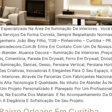
pecializada Na Área De Iluminação De Interiores . Você 
os Serviços De Forma Correta, Sempre Respeitando Norma
nheiro João Bley Filho, 1139 – Pinheirinho – Curitiba – PR.
uancedecore.com.br Entre Em Contato Com Um De Nossos 
e Atender. Atuance Decore – Iluminação De Interiores ,Pr
, Cimentícia, Parede Em Drywall, Forro Em Drywall, Divisór
, Iluminação, Sancas, Gesso, Persiana Vertical, Persiana Ho
ções Criativas, Inovadoras E Elegantes Para O Seu Espaço
 Interiores. Através De Parcerias Com Fabricantes Naciona
ais Alta Tecnologia E Qualidade. No Intuito De Atender À
 Um Projeto Personalizado E Planejado Por Um Profissiona
oria, Na Escolha Dos Materiais E No Acompanhamento Da O
m A Elegância E Sofisticação De Seu Projeto.
 Bairro Orleans Em Curitiba