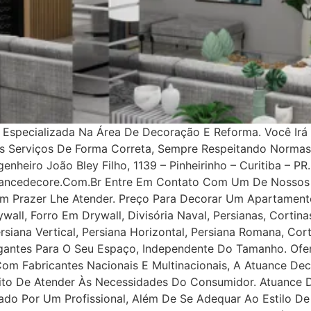
specializada Na Área De Decoração E Reforma. Você Irá 
os Serviços De Forma Correta, Sempre Respeitando Norma
nheiro João Bley Filho, 1139 – Pinheirinho – Curitiba – PR.
uancedecore.com.br Entre Em Contato Com Um De Nossos 
m Prazer Lhe Atender. Preço Para Decorar Um Apartamento
all, Forro Em Drywall, Divisória Naval, Persianas, Cortinas
rsiana Vertical, Persiana Horizontal, Persiana Romana, Co
legantes Para O Seu Espaço, Independente Do Tamanho. Ofe
 Com Fabricantes Nacionais E Multinacionais, A Atuance Dec
tuito De Atender Às Necessidades Do Consumidor. Atuance
ejado Por Um Profissional, Além De Se Adequar Ao Estilo D