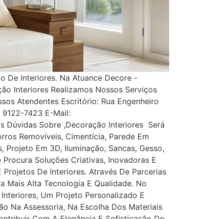
 De Interiores. Na Atuance Decore -
ção Interiores Realizamos Nossos Serviços
s Atendentes Escritório: Rua Engenheiro
1) 9122-7423 E-Mail:
 Dúvidas Sobre ,Decoração Interiores Será
rros Removíveis, Cimentícia, Parede Em
es, Projeto Em 3D, Iluminação, Sancas, Gesso,
ê Procura Soluções Criativas, Inovadoras E
rojetos De Interiores. Através De Parcerias
Da Mais Alta Tecnologia E Qualidade. No
nteriores, Um Projeto Personalizado E
ão Na Assessoria, Na Escolha Dos Materiais
tribuir Com A Elegância E Sofisticação De