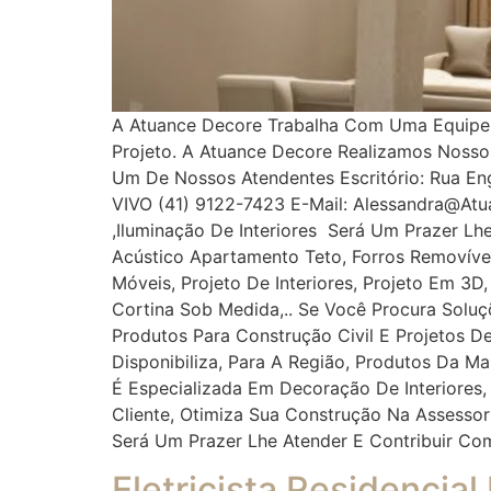
A Atuance Decore Trabalha Com Uma Equipe Es
Projeto. A Atuance Decore Realizamos Noss
Um De Nossos Atendentes Escritório: Rua Enge
VIVO (41) 9122-7423 E-Mail: Alessandra@at
,iluminação De Interiores Será Um Prazer Lh
Acústico Apartamento Teto, Forros Removíveis
Móveis, Projeto De Interiores, Projeto Em 3D
Cortina Sob Medida,.. Se Você Procura Solu
Produtos Para Construção Civil E Projetos De
Disponibiliza, Para A Região, Produtos Da M
É Especializada Em Decoração De Interiores,
Cliente, Otimiza Sua Construção Na Assess
Será Um Prazer Lhe Atender E Contribuir Co
Eletricista Residencial