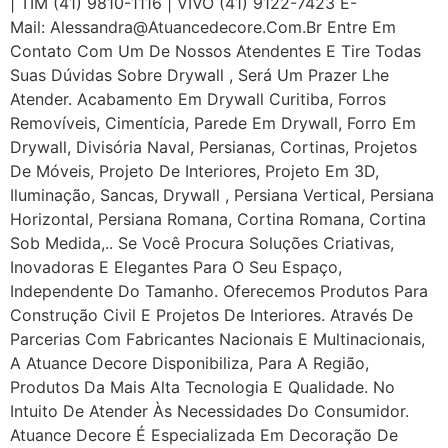
| TIM (41) 9810-1116 | VIVO (41) 9122-7423 E-
Mail: Alessandra@atuancedecore.com.br Entre Em
Contato Com Um De Nossos Atendentes E Tire Todas
Suas Dúvidas Sobre Drywall ‎, Será Um Prazer Lhe
Atender. Acabamento Em Drywall Curitiba, Forros
Removíveis, Cimentícia, Parede Em Drywall, Forro Em
Drywall, Divisória Naval, Persianas, Cortinas, Projetos
De Móveis, Projeto De Interiores, Projeto Em 3D,
Iluminação, Sancas, Drywall , Persiana Vertical, Persiana
Horizontal, Persiana Romana, Cortina Romana, Cortina
Sob Medida,.. Se Você Procura Soluções Criativas,
Inovadoras E Elegantes Para O Seu Espaço,
Independente Do Tamanho. Oferecemos Produtos Para
Construção Civil E Projetos De Interiores. Através De
Parcerias Com Fabricantes Nacionais E Multinacionais,
A Atuance Decore Disponibiliza, Para A Região,
Produtos Da Mais Alta Tecnologia E Qualidade. No
Intuito De Atender Às Necessidades Do Consumidor.
Atuance Decore É Especializada Em Decoração De