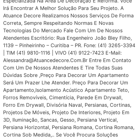
Especializada Na Área De Decoração E Reforma. Você
Irá Encontrar A Melhor Solução Para Seu Projeto. A
Atuance Decore Realizamos Nossos Serviços De Forma
Correta, Sempre Respeitando Normas E Novas
Tecnologias Do Mercado Fale Com Um De Nossos
Atendentes Escritório: Rua Engenheiro João Bley Filho,
1139 – Pinheirinho – Curitiba – PR. Fone: (41) 3265-3394
| TIM (41) 9810-1116 | VIVO (41) 9122-7423 E-Mail:
Alessandra@atuancedecore.com.br Entre Em Contato
Com Um De Nossos Atendentes E Tire Todas Suas
Dúvidas Sobre ,Preço Para Decorar Um Apartamento
Será Um Prazer Lhe Atender. Preço Para Decorar Um
Apartamento,Isolamento Acústico Apartamento Teto,
Forros Removíveis, Cimentícia, Parede Em Drywall,
Forro Em Drywall, Divisória Naval, Persianas, Cortinas,
Projetos De Móveis, Projeto De Interiores, Projeto Em
3D, Iluminação, Sancas, Gesso, Persiana Vertical,
Persiana Horizontal, Persiana Romana, Cortina Romana,
Cortina Sob Medida,.. Se Você Procura Soluções