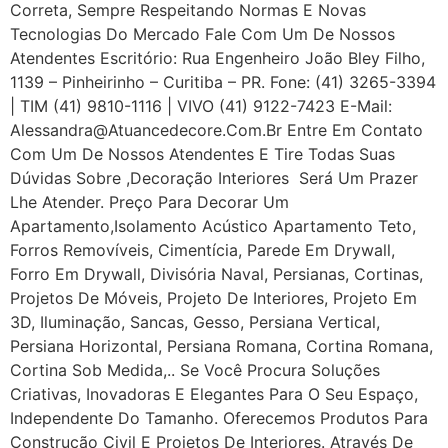
Correta, Sempre Respeitando Normas E Novas
Tecnologias Do Mercado Fale Com Um De Nossos
Atendentes Escritório: Rua Engenheiro João Bley Filho,
1139 – Pinheirinho – Curitiba – PR. Fone: (41) 3265-3394
| TIM (41) 9810-1116 | VIVO (41) 9122-7423 E-Mail:
Alessandra@atuancedecore.com.br Entre Em Contato
Com Um De Nossos Atendentes E Tire Todas Suas
Dúvidas Sobre ,Decoração Interiores Será Um Prazer
Lhe Atender. Preço Para Decorar Um
Apartamento,Isolamento Acústico Apartamento Teto,
Forros Removíveis, Cimentícia, Parede Em Drywall,
Forro Em Drywall, Divisória Naval, Persianas, Cortinas,
Projetos De Móveis, Projeto De Interiores, Projeto Em
3D, Iluminação, Sancas, Gesso, Persiana Vertical,
Persiana Horizontal, Persiana Romana, Cortina Romana,
Cortina Sob Medida,.. Se Você Procura Soluções
Criativas, Inovadoras E Elegantes Para O Seu Espaço,
Independente Do Tamanho. Oferecemos Produtos Para
Construção Civil E Projetos De Interiores. Através De