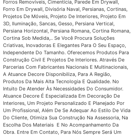
Forros Removíveis, Cimentícia, Parede Em Drywall,
Forro Em Drywall, Divisória Naval, Persianas, Cortinas,
Projetos De Móveis, Projeto De Interiores, Projeto Em
3D, Iluminação, Sancas, Gesso, Persiana Vertical,
Persiana Horizontal, Persiana Romana, Cortina Romana,
Cortina Sob Medida,.. Se Você Procura Soluções
Criativas, Inovadoras E Elegantes Para O Seu Espaço,
Independente Do Tamanho. Oferecemos Produtos Para
Construção Civil E Projetos De Interiores. Através De
Parcerias Com Fabricantes Nacionais E Multinacionais,
A Atuance Decore Disponibiliza, Para A Região,
Produtos Da Mais Alta Tecnologia E Qualidade. No
Intuito De Atender Às Necessidades Do Consumidor.
Atuance Decore É Especializada Em Decoração De
Interiores, Um Projeto Personalizado E Planejado Por
Um Profissional, Além De Se Adequar Ao Estilo De Vida
Do Cliente, Otimiza Sua Construção Na Assessoria, Na
Escolha Dos Materiais E No Acompanhamento Da
Obra. Entre Em Contato, Para Nós Sempre Será Um