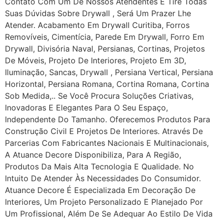
Contato Com Um De Nossos Atendentes E Tire Todas
Suas Dúvidas Sobre Drywall ‎, Será Um Prazer Lhe
Atender. Acabamento Em Drywall Curitiba, Forros
Removíveis, Cimentícia, Parede Em Drywall, Forro Em
Drywall, Divisória Naval, Persianas, Cortinas, Projetos
De Móveis, Projeto De Interiores, Projeto Em 3D,
Iluminação, Sancas, Drywall , Persiana Vertical, Persiana
Horizontal, Persiana Romana, Cortina Romana, Cortina
Sob Medida,.. Se Você Procura Soluções Criativas,
Inovadoras E Elegantes Para O Seu Espaço,
Independente Do Tamanho. Oferecemos Produtos Para
Construção Civil E Projetos De Interiores. Através De
Parcerias Com Fabricantes Nacionais E Multinacionais,
A Atuance Decore Disponibiliza, Para A Região,
Produtos Da Mais Alta Tecnologia E Qualidade. No
Intuito De Atender Às Necessidades Do Consumidor.
Atuance Decore É Especializada Em Decoração De
Interiores, Um Projeto Personalizado E Planejado Por
Um Profissional, Além De Se Adequar Ao Estilo De Vida