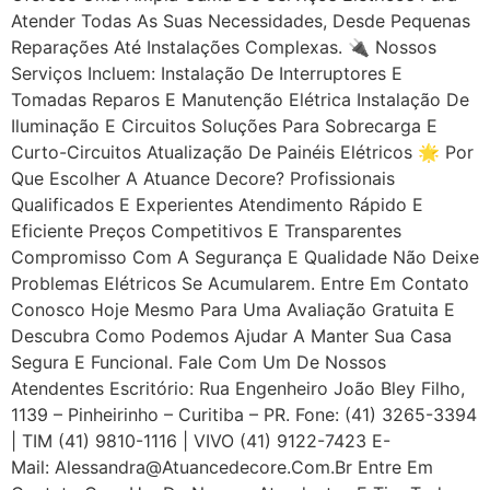
Atender Todas As Suas Necessidades, Desde Pequenas
Reparações Até Instalações Complexas. 🔌 Nossos
Serviços Incluem: Instalação De Interruptores E
Tomadas Reparos E Manutenção Elétrica Instalação De
Iluminação E Circuitos Soluções Para Sobrecarga E
Curto-Circuitos Atualização De Painéis Elétricos 🌟 Por
Que Escolher A Atuance Decore? Profissionais
Qualificados E Experientes Atendimento Rápido E
Eficiente Preços Competitivos E Transparentes
Compromisso Com A Segurança E Qualidade Não Deixe
Problemas Elétricos Se Acumularem. Entre Em Contato
Conosco Hoje Mesmo Para Uma Avaliação Gratuita E
Descubra Como Podemos Ajudar A Manter Sua Casa
Segura E Funcional. Fale Com Um De Nossos
Atendentes Escritório: Rua Engenheiro João Bley Filho,
1139 – Pinheirinho – Curitiba – PR. Fone: (41) 3265-3394
| TIM (41) 9810-1116 | VIVO (41) 9122-7423 E-
Mail: Alessandra@atuancedecore.com.br Entre Em