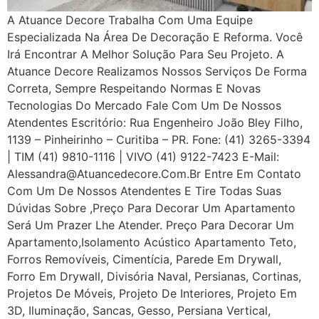
A Atuance Decore Trabalha Com Uma Equipe
Especializada Na Área De Decoração E Reforma. Você
Irá Encontrar A Melhor Solução Para Seu Projeto. A
Atuance Decore Realizamos Nossos Serviços De Forma
Correta, Sempre Respeitando Normas E Novas
Tecnologias Do Mercado Fale Com Um De Nossos
Atendentes Escritório: Rua Engenheiro João Bley Filho,
1139 – Pinheirinho – Curitiba – PR. Fone: (41) 3265-3394
| TIM (41) 9810-1116 | VIVO (41) 9122-7423 E-Mail:
Alessandra@atuancedecore.com.br Entre Em Contato
Com Um De Nossos Atendentes E Tire Todas Suas
Dúvidas Sobre ,Preço Para Decorar Um Apartamento
Será Um Prazer Lhe Atender. Preço Para Decorar Um
Apartamento,Isolamento Acústico Apartamento Teto,
Forros Removíveis, Cimentícia, Parede Em Drywall,
Forro Em Drywall, Divisória Naval, Persianas, Cortinas,
Projetos De Móveis, Projeto De Interiores, Projeto Em
3D, Iluminação, Sancas, Gesso, Persiana Vertical,