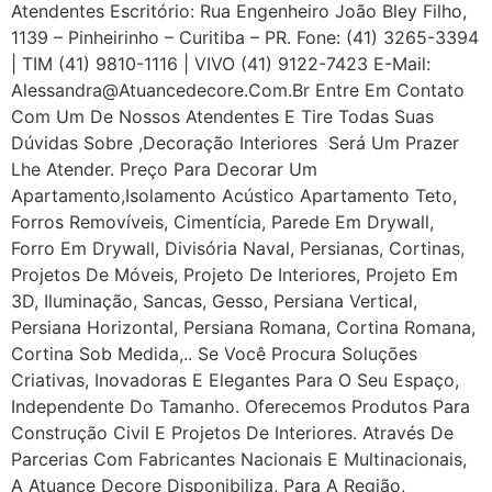
Atendentes Escritório: Rua Engenheiro João Bley Filho,
1139 – Pinheirinho – Curitiba – PR. Fone: (41) 3265-3394
| TIM (41) 9810-1116 | VIVO (41) 9122-7423 E-Mail:
Alessandra@atuancedecore.com.br Entre Em Contato
Com Um De Nossos Atendentes E Tire Todas Suas
Dúvidas Sobre ,Decoração Interiores Será Um Prazer
Lhe Atender. Preço Para Decorar Um
Apartamento,Isolamento Acústico Apartamento Teto,
Forros Removíveis, Cimentícia, Parede Em Drywall,
Forro Em Drywall, Divisória Naval, Persianas, Cortinas,
Projetos De Móveis, Projeto De Interiores, Projeto Em
3D, Iluminação, Sancas, Gesso, Persiana Vertical,
Persiana Horizontal, Persiana Romana, Cortina Romana,
Cortina Sob Medida,.. Se Você Procura Soluções
Criativas, Inovadoras E Elegantes Para O Seu Espaço,
Independente Do Tamanho. Oferecemos Produtos Para
Construção Civil E Projetos De Interiores. Através De
Parcerias Com Fabricantes Nacionais E Multinacionais,
A Atuance Decore Disponibiliza, Para A Região,