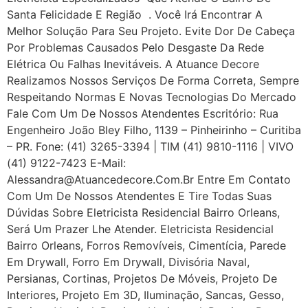
Santa Felicidade E Região . Você Irá Encontrar A
Melhor Solução Para Seu Projeto. Evite Dor De Cabeça
Por Problemas Causados Pelo Desgaste Da Rede
Elétrica Ou Falhas Inevitáveis. A Atuance Decore
Realizamos Nossos Serviços De Forma Correta, Sempre
Respeitando Normas E Novas Tecnologias Do Mercado
Fale Com Um De Nossos Atendentes Escritório: Rua
Engenheiro João Bley Filho, 1139 – Pinheirinho – Curitiba
– PR. Fone: (41) 3265-3394 | TIM (41) 9810-1116 | VIVO
(41) 9122-7423 E-Mail:
Alessandra@atuancedecore.com.br Entre Em Contato
Com Um De Nossos Atendentes E Tire Todas Suas
Dúvidas Sobre Eletricista Residencial Bairro Orleans,
Será Um Prazer Lhe Atender. Eletricista Residencial
Bairro Orleans, Forros Removíveis, Cimentícia, Parede
Em Drywall, Forro Em Drywall, Divisória Naval,
Persianas, Cortinas, Projetos De Móveis, Projeto De
Interiores, Projeto Em 3D, Iluminação, Sancas, Gesso,