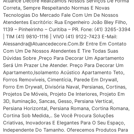
Atuance Decore Realizamos Nossos Serviços De Forma
Correta, Sempre Respeitando Normas E Novas
Tecnologias Do Mercado Fale Com Um De Nossos
Atendentes Escritório: Rua Engenheiro João Bley Filho,
1139 – Pinheirinho – Curitiba – PR. Fone: (41) 3265-3394
| TIM (41) 9810-1116 | VIVO (41) 9122-7423 E-Mail:
Alessandra@atuancedecore.com.br Entre Em Contato
Com Um De Nossos Atendentes E Tire Todas Suas
Dúvidas Sobre ,Preço Para Decorar Um Apartamento
Será Um Prazer Lhe Atender. Preço Para Decorar Um
Apartamento,Isolamento Acústico Apartamento Teto,
Forros Removíveis, Cimentícia, Parede Em Drywall,
Forro Em Drywall, Divisória Naval, Persianas, Cortinas,
Projetos De Móveis, Projeto De Interiores, Projeto Em
3D, Iluminação, Sancas, Gesso, Persiana Vertical,
Persiana Horizontal, Persiana Romana, Cortina Romana,
Cortina Sob Medida,.. Se Você Procura Soluções
Criativas, Inovadoras E Elegantes Para O Seu Espaço,
Independente Do Tamanho. Oferecemos Produtos Para