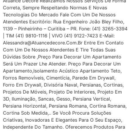
Atuance Decore Realizamos Nossos Serviços De Forma
Correta, Sempre Respeitando Normas E Novas
Tecnologias Do Mercado Fale Com Um De Nossos
Atendentes Escritório: Rua Engenheiro João Bley Filho,
1139 – Pinheirinho – Curitiba – PR. Fone: (41) 3265-3394
| TIM (41) 9810-1116 | VIVO (41) 9122-7423 E-Mail:
Alessandra@atuancedecore.com.br Entre Em Contato
Com Um De Nossos Atendentes E Tire Todas Suas
Dúvidas Sobre ,Preço Para Decorar Um Apartamento
Será Um Prazer Lhe Atender. Preço Para Decorar Um
Apartamento,Isolamento Acústico Apartamento Teto,
Forros Removíveis, Cimentícia, Parede Em Drywall,
Forro Em Drywall, Divisória Naval, Persianas, Cortinas,
Projetos De Móveis, Projeto De Interiores, Projeto Em
3D, Iluminação, Sancas, Gesso, Persiana Vertical,
Persiana Horizontal, Persiana Romana, Cortina Romana,
Cortina Sob Medida,.. Se Você Procura Soluções
Criativas, Inovadoras E Elegantes Para O Seu Espaço,
Independente Do Tamanho. Oferecemos Produtos Para