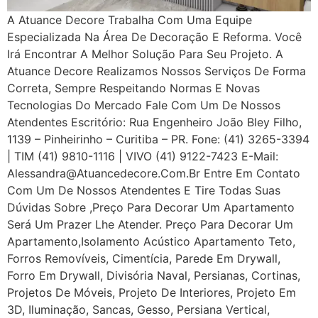
A Atuance Decore Trabalha Com Uma Equipe
Especializada Na Área De Decoração E Reforma. Você
Irá Encontrar A Melhor Solução Para Seu Projeto. A
Atuance Decore Realizamos Nossos Serviços De Forma
Correta, Sempre Respeitando Normas E Novas
Tecnologias Do Mercado Fale Com Um De Nossos
Atendentes Escritório: Rua Engenheiro João Bley Filho,
1139 – Pinheirinho – Curitiba – PR. Fone: (41) 3265-3394
| TIM (41) 9810-1116 | VIVO (41) 9122-7423 E-Mail:
Alessandra@atuancedecore.com.br Entre Em Contato
Com Um De Nossos Atendentes E Tire Todas Suas
Dúvidas Sobre ,Preço Para Decorar Um Apartamento
Será Um Prazer Lhe Atender. Preço Para Decorar Um
Apartamento,Isolamento Acústico Apartamento Teto,
Forros Removíveis, Cimentícia, Parede Em Drywall,
Forro Em Drywall, Divisória Naval, Persianas, Cortinas,
Projetos De Móveis, Projeto De Interiores, Projeto Em
3D, Iluminação, Sancas, Gesso, Persiana Vertical,