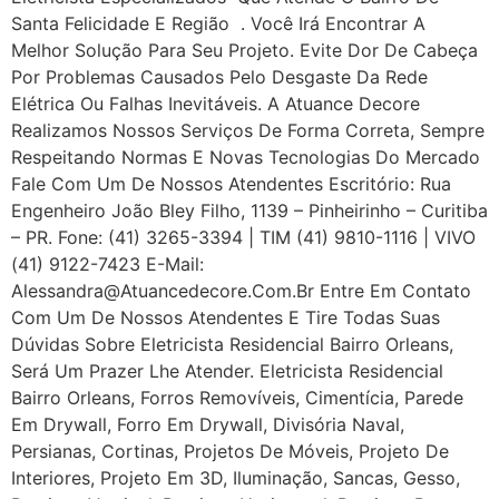
Santa Felicidade E Região . Você Irá Encontrar A
Melhor Solução Para Seu Projeto. Evite Dor De Cabeça
Por Problemas Causados Pelo Desgaste Da Rede
Elétrica Ou Falhas Inevitáveis. A Atuance Decore
Realizamos Nossos Serviços De Forma Correta, Sempre
Respeitando Normas E Novas Tecnologias Do Mercado
Fale Com Um De Nossos Atendentes Escritório: Rua
Engenheiro João Bley Filho, 1139 – Pinheirinho – Curitiba
– PR. Fone: (41) 3265-3394 | TIM (41) 9810-1116 | VIVO
(41) 9122-7423 E-Mail:
Alessandra@atuancedecore.com.br Entre Em Contato
Com Um De Nossos Atendentes E Tire Todas Suas
Dúvidas Sobre Eletricista Residencial Bairro Orleans,
Será Um Prazer Lhe Atender. Eletricista Residencial
Bairro Orleans, Forros Removíveis, Cimentícia, Parede
Em Drywall, Forro Em Drywall, Divisória Naval,
Persianas, Cortinas, Projetos De Móveis, Projeto De
Interiores, Projeto Em 3D, Iluminação, Sancas, Gesso,