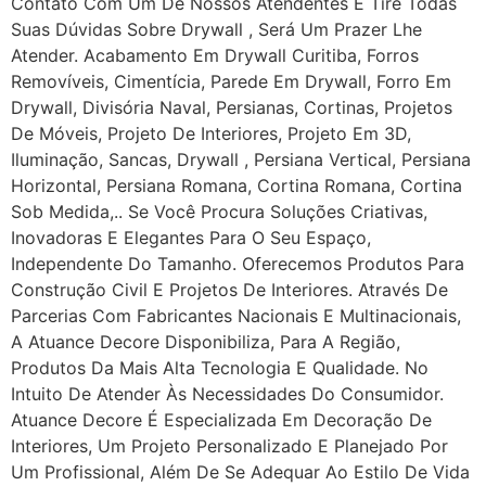
Contato Com Um De Nossos Atendentes E Tire Todas
Suas Dúvidas Sobre Drywall ‎, Será Um Prazer Lhe
Atender. Acabamento Em Drywall Curitiba, Forros
Removíveis, Cimentícia, Parede Em Drywall, Forro Em
Drywall, Divisória Naval, Persianas, Cortinas, Projetos
De Móveis, Projeto De Interiores, Projeto Em 3D,
Iluminação, Sancas, Drywall , Persiana Vertical, Persiana
Horizontal, Persiana Romana, Cortina Romana, Cortina
Sob Medida,.. Se Você Procura Soluções Criativas,
Inovadoras E Elegantes Para O Seu Espaço,
Independente Do Tamanho. Oferecemos Produtos Para
Construção Civil E Projetos De Interiores. Através De
Parcerias Com Fabricantes Nacionais E Multinacionais,
A Atuance Decore Disponibiliza, Para A Região,
Produtos Da Mais Alta Tecnologia E Qualidade. No
Intuito De Atender Às Necessidades Do Consumidor.
Atuance Decore É Especializada Em Decoração De
Interiores, Um Projeto Personalizado E Planejado Por
Um Profissional, Além De Se Adequar Ao Estilo De Vida