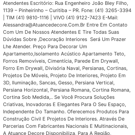
Atendentes Escritório: Rua Engenheiro João Bley Filho,
1139 – Pinheirinho – Curitiba – PR. Fone: (41) 3265-3394
| TIM (41) 9810-1116 | VIVO (41) 9122-7423 E-Mail:
Alessandra@atuancedecore.com.br Entre Em Contato
Com Um De Nossos Atendentes E Tire Todas Suas
Dúvidas Sobre ,Decoração Interiores Será Um Prazer
Lhe Atender. Preço Para Decorar Um
Apartamento,Isolamento Acústico Apartamento Teto,
Forros Removíveis, Cimentícia, Parede Em Drywall,
Forro Em Drywall, Divisória Naval, Persianas, Cortinas,
Projetos De Móveis, Projeto De Interiores, Projeto Em
3D, Iluminação, Sancas, Gesso, Persiana Vertical,
Persiana Horizontal, Persiana Romana, Cortina Romana,
Cortina Sob Medida,.. Se Você Procura Soluções
Criativas, Inovadoras E Elegantes Para O Seu Espaço,
Independente Do Tamanho. Oferecemos Produtos Para
Construção Civil E Projetos De Interiores. Através De
Parcerias Com Fabricantes Nacionais E Multinacionais,
A Atuance Decore Disponibiliza, Para A Região,