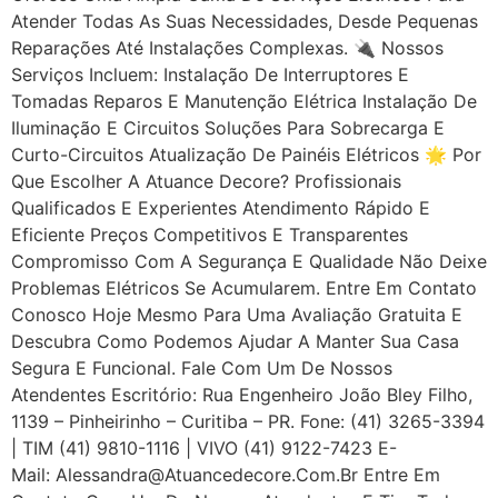
Atender Todas As Suas Necessidades, Desde Pequenas
Reparações Até Instalações Complexas. 🔌 Nossos
Serviços Incluem: Instalação De Interruptores E
Tomadas Reparos E Manutenção Elétrica Instalação De
Iluminação E Circuitos Soluções Para Sobrecarga E
Curto-Circuitos Atualização De Painéis Elétricos 🌟 Por
Que Escolher A Atuance Decore? Profissionais
Qualificados E Experientes Atendimento Rápido E
Eficiente Preços Competitivos E Transparentes
Compromisso Com A Segurança E Qualidade Não Deixe
Problemas Elétricos Se Acumularem. Entre Em Contato
Conosco Hoje Mesmo Para Uma Avaliação Gratuita E
Descubra Como Podemos Ajudar A Manter Sua Casa
Segura E Funcional. Fale Com Um De Nossos
Atendentes Escritório: Rua Engenheiro João Bley Filho,
1139 – Pinheirinho – Curitiba – PR. Fone: (41) 3265-3394
| TIM (41) 9810-1116 | VIVO (41) 9122-7423 E-
Mail: Alessandra@atuancedecore.com.br Entre Em