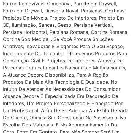
Forros Removíveis, Cimentícia, Parede Em Drywall,
Forro Em Drywall, Divisória Naval, Persianas, Cortinas,
Projetos De Móveis, Projeto De Interiores, Projeto Em
3D, Iluminação, Sancas, Gesso, Persiana Vertical,
Persiana Horizontal, Persiana Romana, Cortina Romana,
Cortina Sob Medida,.. Se Você Procura Soluções
Criativas, Inovadoras E Elegantes Para O Seu Espaço,
Independente Do Tamanho. Oferecemos Produtos Para
Construção Civil E Projetos De Interiores. Através De
Parcerias Com Fabricantes Nacionais E Multinacionais,
A Atuance Decore Disponibiliza, Para A Região,
Produtos Da Mais Alta Tecnologia E Qualidade. No
Intuito De Atender Às Necessidades Do Consumidor.
Atuance Decore É Especializada Em Decoração De
Interiores, Um Projeto Personalizado E Planejado Por
Um Profissional, Além De Se Adequar Ao Estilo De Vida
Do Cliente, Otimiza Sua Construção Na Assessoria, Na
Escolha Dos Materiais E No Acompanhamento Da
Obra. Entre Em Contato, Para Nós Sempre Será Um