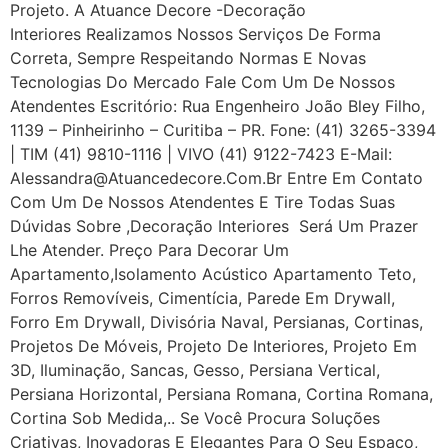
Projeto. A Atuance Decore -Decoração
Interiores Realizamos Nossos Serviços De Forma
Correta, Sempre Respeitando Normas E Novas
Tecnologias Do Mercado Fale Com Um De Nossos
Atendentes Escritório: Rua Engenheiro João Bley Filho,
1139 – Pinheirinho – Curitiba – PR. Fone: (41) 3265-3394
| TIM (41) 9810-1116 | VIVO (41) 9122-7423 E-Mail:
Alessandra@atuancedecore.com.br Entre Em Contato
Com Um De Nossos Atendentes E Tire Todas Suas
Dúvidas Sobre ,Decoração Interiores Será Um Prazer
Lhe Atender. Preço Para Decorar Um
Apartamento,Isolamento Acústico Apartamento Teto,
Forros Removíveis, Cimentícia, Parede Em Drywall,
Forro Em Drywall, Divisória Naval, Persianas, Cortinas,
Projetos De Móveis, Projeto De Interiores, Projeto Em
3D, Iluminação, Sancas, Gesso, Persiana Vertical,
Persiana Horizontal, Persiana Romana, Cortina Romana,
Cortina Sob Medida,.. Se Você Procura Soluções
Criativas, Inovadoras E Elegantes Para O Seu Espaço,