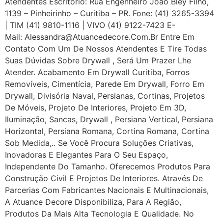
Atendentes Escritório: Rua Engenheiro João Bley Filho,
1139 – Pinheirinho – Curitiba – PR. Fone: (41) 3265-3394
| TIM (41) 9810-1116 | VIVO (41) 9122-7423 E-
Mail: Alessandra@atuancedecore.com.br Entre Em
Contato Com Um De Nossos Atendentes E Tire Todas
Suas Dúvidas Sobre Drywall ‎, Será Um Prazer Lhe
Atender. Acabamento Em Drywall Curitiba, Forros
Removíveis, Cimentícia, Parede Em Drywall, Forro Em
Drywall, Divisória Naval, Persianas, Cortinas, Projetos
De Móveis, Projeto De Interiores, Projeto Em 3D,
Iluminação, Sancas, Drywall , Persiana Vertical, Persiana
Horizontal, Persiana Romana, Cortina Romana, Cortina
Sob Medida,.. Se Você Procura Soluções Criativas,
Inovadoras E Elegantes Para O Seu Espaço,
Independente Do Tamanho. Oferecemos Produtos Para
Construção Civil E Projetos De Interiores. Através De
Parcerias Com Fabricantes Nacionais E Multinacionais,
A Atuance Decore Disponibiliza, Para A Região,
Produtos Da Mais Alta Tecnologia E Qualidade. No