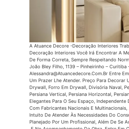
A Atuance Decore -Decoração Interiores Tra
Decoração Interiores Você Irá Encontrar A M
De Forma Correta, Sempre Respeitando Norm
João Bley Filho, 1139 – Pinheirinho – Curitib
Alessandra@atuancedecore.com.br Entre Em 
Um Prazer Lhe Atender. Preço Para Decorar 
Drywall, Forro Em Drywall, Divisória Naval, P
Persiana Vertical, Persiana Horizontal, Pers
Elegantes Para O Seu Espaço, Independente D
Com Fabricantes Nacionais E Multinacionais,
Intuito De Atender Às Necessidades Do Cons
Planejado Por Um Profissional, Além De Se A
E No Acompanhamento Da Obra. Entre Em Con