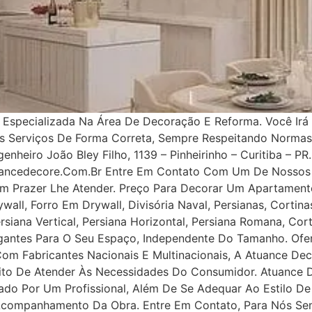
specializada Na Área De Decoração E Reforma. Você Irá 
os Serviços De Forma Correta, Sempre Respeitando Norma
nheiro João Bley Filho, 1139 – Pinheirinho – Curitiba – PR.
uancedecore.com.br Entre Em Contato Com Um De Nossos 
m Prazer Lhe Atender. Preço Para Decorar Um Apartamento
all, Forro Em Drywall, Divisória Naval, Persianas, Cortinas
rsiana Vertical, Persiana Horizontal, Persiana Romana, Co
legantes Para O Seu Espaço, Independente Do Tamanho. Ofe
 Com Fabricantes Nacionais E Multinacionais, A Atuance Dec
tuito De Atender Às Necessidades Do Consumidor. Atuance
ejado Por Um Profissional, Além De Se Adequar Ao Estilo D
 Acompanhamento Da Obra. Entre Em Contato, Para Nós Se