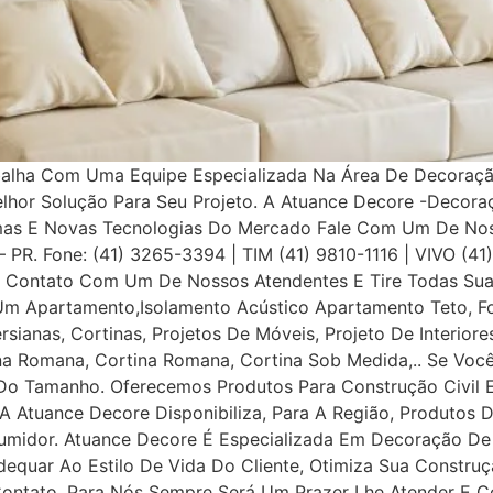
balha Com Uma Equipe Especializada Na Área De Decoração
elhor Solução Para Seu Projeto. A Atuance Decore -Decora
as E Novas Tecnologias Do Mercado Fale Com Um De Nosso
a – PR. Fone: (41) 3265-3394 | TIM (41) 9810-1116 | VIVO (4
Contato Com Um De Nossos Atendentes E Tire Todas Suas
Um Apartamento,Isolamento Acústico Apartamento Teto, Fo
ersianas, Cortinas, Projetos De Móveis, Projeto De Interior
iana Romana, Cortina Romana, Cortina Sob Medida,.. Se Voc
o Tamanho. Oferecemos Produtos Para Construção Civil E P
 A Atuance Decore Disponibiliza, Para A Região, Produtos 
umidor. Atuance Decore É Especializada Em Decoração De I
dequar Ao Estilo De Vida Do Cliente, Otimiza Sua Construç
tato, Para Nós Sempre Será Um Prazer Lhe Atender E Con