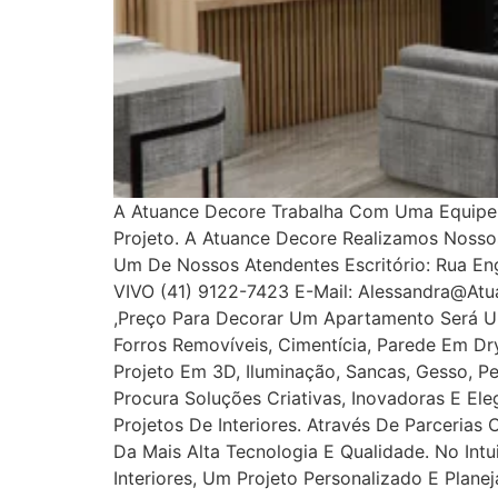
A Atuance Decore Trabalha Com Uma Equipe E
Projeto. A Atuance Decore Realizamos Noss
Um De Nossos Atendentes Escritório: Rua Enge
VIVO (41) 9122-7423 E-Mail: Alessandra@at
,Preço Para Decorar Um Apartamento Será U
Forros Removíveis, Cimentícia, Parede Em Dryw
Projeto Em 3D, Iluminação, Sancas, Gesso, Pe
Procura Soluções Criativas, Inovadoras E E
Projetos De Interiores. Através De Parcerias
Da Mais Alta Tecnologia E Qualidade. No In
Interiores, Um Projeto Personalizado E Plan