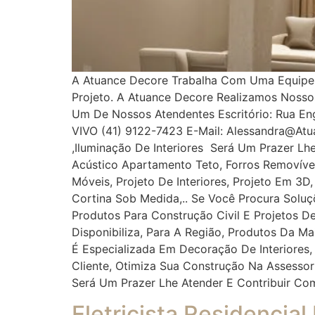
A Atuance Decore Trabalha Com Uma Equipe Es
Projeto. A Atuance Decore Realizamos Noss
Um De Nossos Atendentes Escritório: Rua Enge
VIVO (41) 9122-7423 E-Mail: Alessandra@at
,iluminação De Interiores Será Um Prazer Lh
Acústico Apartamento Teto, Forros Removíveis
Móveis, Projeto De Interiores, Projeto Em 3D
Cortina Sob Medida,.. Se Você Procura Solu
Produtos Para Construção Civil E Projetos De
Disponibiliza, Para A Região, Produtos Da M
É Especializada Em Decoração De Interiores,
Cliente, Otimiza Sua Construção Na Assess
Será Um Prazer Lhe Atender E Contribuir Co
Eletricista Residencial