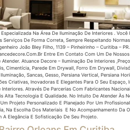
pecializada Na Área De Iluminação De Interiores . Você 
os Serviços De Forma Correta, Sempre Respeitando Norma
nheiro João Bley Filho, 1139 – Pinheirinho – Curitiba – PR.
uancedecore.com.br Entre Em Contato Com Um De Nossos 
e Atender. Atuance Decore – Iluminação De Interiores ,Pr
, Cimentícia, Parede Em Drywall, Forro Em Drywall, Divisór
, Iluminação, Sancas, Gesso, Persiana Vertical, Persiana Ho
ções Criativas, Inovadoras E Elegantes Para O Seu Espaço
 Interiores. Através De Parcerias Com Fabricantes Naciona
ais Alta Tecnologia E Qualidade. No Intuito De Atender À
 Um Projeto Personalizado E Planejado Por Um Profissiona
oria, Na Escolha Dos Materiais E No Acompanhamento Da O
m A Elegância E Sofisticação De Seu Projeto.
 Bairro Orleans Em Curitiba