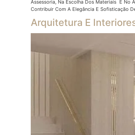
Assessoria, Na Escolha Dos Materiais E No
Contribuir Com A Elegância E Sofisticação D
Arquitetura E Interior