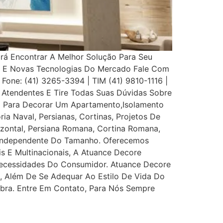
Irá Encontrar A Melhor Solução Para Seu
s E Novas Tecnologias Do Mercado Fale Com
 Fone: (41) 3265-3394 | TIM (41) 9810-1116 |
Atendentes E Tire Todas Suas Dúvidas Sobre
eço Para Decorar Um Apartamento,Isolamento
ia Naval, Persianas, Cortinas, Projetos De
rizontal, Persiana Romana, Cortina Romana,
, Independente Do Tamanho. Oferecemos
is E Multinacionais, A Atuance Decore
s Necessidades Do Consumidor. Atuance Decore
l, Além De Se Adequar Ao Estilo De Vida Do
bra. Entre Em Contato, Para Nós Sempre