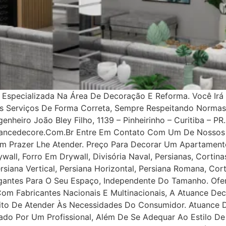
specializada Na Área De Decoração E Reforma. Você Irá 
os Serviços De Forma Correta, Sempre Respeitando Norma
nheiro João Bley Filho, 1139 – Pinheirinho – Curitiba – PR.
uancedecore.com.br Entre Em Contato Com Um De Nossos 
m Prazer Lhe Atender. Preço Para Decorar Um Apartamento
all, Forro Em Drywall, Divisória Naval, Persianas, Cortinas
rsiana Vertical, Persiana Horizontal, Persiana Romana, Co
legantes Para O Seu Espaço, Independente Do Tamanho. Ofe
 Com Fabricantes Nacionais E Multinacionais, A Atuance Dec
tuito De Atender Às Necessidades Do Consumidor. Atuance
ejado Por Um Profissional, Além De Se Adequar Ao Estilo D