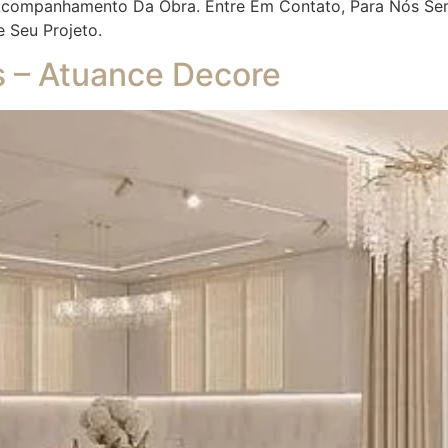
 Acompanhamento Da Obra. Entre Em Contato, Para Nós Se
e Seu Projeto.
es – Atuance Decore