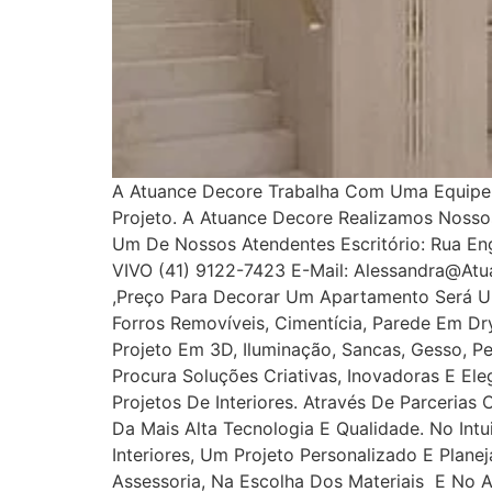
A Atuance Decore Trabalha Com Uma Equipe E
Projeto. A Atuance Decore Realizamos Noss
Um De Nossos Atendentes Escritório: Rua Enge
VIVO (41) 9122-7423 E-Mail: Alessandra@at
,Preço Para Decorar Um Apartamento Será U
Forros Removíveis, Cimentícia, Parede Em Dryw
Projeto Em 3D, Iluminação, Sancas, Gesso, Pe
Procura Soluções Criativas, Inovadoras E E
Projetos De Interiores. Através De Parcerias
Da Mais Alta Tecnologia E Qualidade. No In
Interiores, Um Projeto Personalizado E Plan
Assessoria, Na Escolha Dos Materiais E No