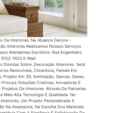
 De Interiores. Na Atuance Decore -
ção Interiores Realizamos Nossos Serviços
s Atendentes Escritório: Rua Engenheiro
1) 9122-7423 E-Mail:
 Dúvidas Sobre ,Decoração Interiores Será
rros Removíveis, Cimentícia, Parede Em
es, Projeto Em 3D, Iluminação, Sancas, Gesso,
ê Procura Soluções Criativas, Inovadoras E
rojetos De Interiores. Através De Parcerias
Da Mais Alta Tecnologia E Qualidade. No
nteriores, Um Projeto Personalizado E
ão Na Assessoria, Na Escolha Dos Materiais
tribuir Com A Elegância E Sofisticação De