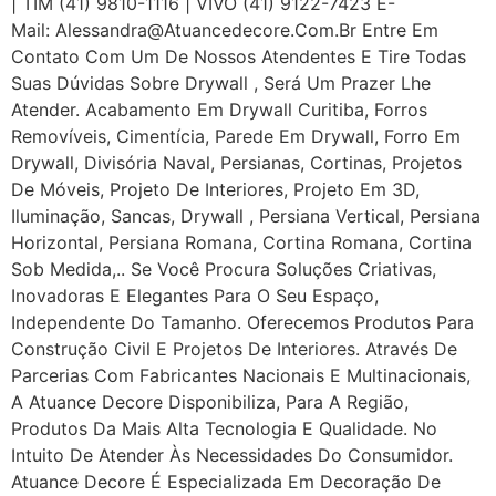
| TIM (41) 9810-1116 | VIVO (41) 9122-7423 E-
Mail: Alessandra@atuancedecore.com.br Entre Em
Contato Com Um De Nossos Atendentes E Tire Todas
Suas Dúvidas Sobre Drywall ‎, Será Um Prazer Lhe
Atender. Acabamento Em Drywall Curitiba, Forros
Removíveis, Cimentícia, Parede Em Drywall, Forro Em
Drywall, Divisória Naval, Persianas, Cortinas, Projetos
De Móveis, Projeto De Interiores, Projeto Em 3D,
Iluminação, Sancas, Drywall , Persiana Vertical, Persiana
Horizontal, Persiana Romana, Cortina Romana, Cortina
Sob Medida,.. Se Você Procura Soluções Criativas,
Inovadoras E Elegantes Para O Seu Espaço,
Independente Do Tamanho. Oferecemos Produtos Para
Construção Civil E Projetos De Interiores. Através De
Parcerias Com Fabricantes Nacionais E Multinacionais,
A Atuance Decore Disponibiliza, Para A Região,
Produtos Da Mais Alta Tecnologia E Qualidade. No
Intuito De Atender Às Necessidades Do Consumidor.
Atuance Decore É Especializada Em Decoração De