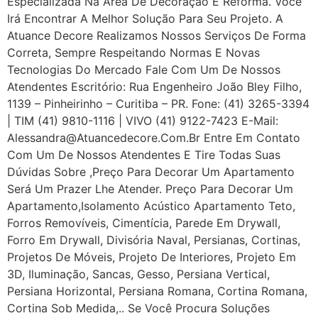
Especializada Na Área De Decoração E Reforma. Você
Irá Encontrar A Melhor Solução Para Seu Projeto. A
Atuance Decore Realizamos Nossos Serviços De Forma
Correta, Sempre Respeitando Normas E Novas
Tecnologias Do Mercado Fale Com Um De Nossos
Atendentes Escritório: Rua Engenheiro João Bley Filho,
1139 – Pinheirinho – Curitiba – PR. Fone: (41) 3265-3394
| TIM (41) 9810-1116 | VIVO (41) 9122-7423 E-Mail:
Alessandra@atuancedecore.com.br Entre Em Contato
Com Um De Nossos Atendentes E Tire Todas Suas
Dúvidas Sobre ,Preço Para Decorar Um Apartamento
Será Um Prazer Lhe Atender. Preço Para Decorar Um
Apartamento,Isolamento Acústico Apartamento Teto,
Forros Removíveis, Cimentícia, Parede Em Drywall,
Forro Em Drywall, Divisória Naval, Persianas, Cortinas,
Projetos De Móveis, Projeto De Interiores, Projeto Em
3D, Iluminação, Sancas, Gesso, Persiana Vertical,
Persiana Horizontal, Persiana Romana, Cortina Romana,
Cortina Sob Medida,.. Se Você Procura Soluções