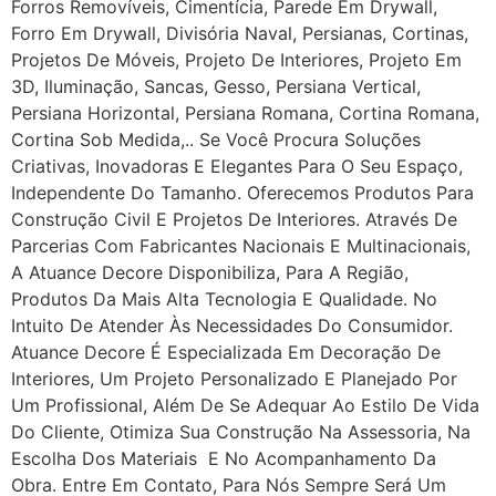
Forros Removíveis, Cimentícia, Parede Em Drywall,
Forro Em Drywall, Divisória Naval, Persianas, Cortinas,
Projetos De Móveis, Projeto De Interiores, Projeto Em
3D, Iluminação, Sancas, Gesso, Persiana Vertical,
Persiana Horizontal, Persiana Romana, Cortina Romana,
Cortina Sob Medida,.. Se Você Procura Soluções
Criativas, Inovadoras E Elegantes Para O Seu Espaço,
Independente Do Tamanho. Oferecemos Produtos Para
Construção Civil E Projetos De Interiores. Através De
Parcerias Com Fabricantes Nacionais E Multinacionais,
A Atuance Decore Disponibiliza, Para A Região,
Produtos Da Mais Alta Tecnologia E Qualidade. No
Intuito De Atender Às Necessidades Do Consumidor.
Atuance Decore É Especializada Em Decoração De
Interiores, Um Projeto Personalizado E Planejado Por
Um Profissional, Além De Se Adequar Ao Estilo De Vida
Do Cliente, Otimiza Sua Construção Na Assessoria, Na
Escolha Dos Materiais E No Acompanhamento Da
Obra. Entre Em Contato, Para Nós Sempre Será Um