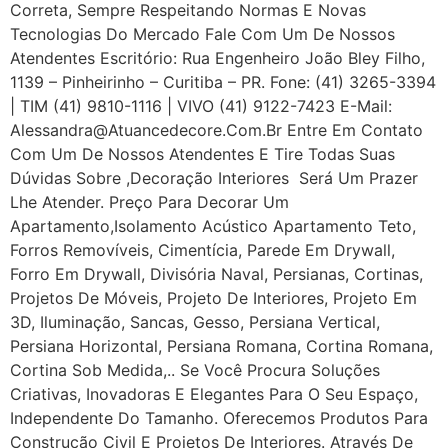
Correta, Sempre Respeitando Normas E Novas
Tecnologias Do Mercado Fale Com Um De Nossos
Atendentes Escritório: Rua Engenheiro João Bley Filho,
1139 – Pinheirinho – Curitiba – PR. Fone: (41) 3265-3394
| TIM (41) 9810-1116 | VIVO (41) 9122-7423 E-Mail:
Alessandra@atuancedecore.com.br Entre Em Contato
Com Um De Nossos Atendentes E Tire Todas Suas
Dúvidas Sobre ,Decoração Interiores Será Um Prazer
Lhe Atender. Preço Para Decorar Um
Apartamento,Isolamento Acústico Apartamento Teto,
Forros Removíveis, Cimentícia, Parede Em Drywall,
Forro Em Drywall, Divisória Naval, Persianas, Cortinas,
Projetos De Móveis, Projeto De Interiores, Projeto Em
3D, Iluminação, Sancas, Gesso, Persiana Vertical,
Persiana Horizontal, Persiana Romana, Cortina Romana,
Cortina Sob Medida,.. Se Você Procura Soluções
Criativas, Inovadoras E Elegantes Para O Seu Espaço,
Independente Do Tamanho. Oferecemos Produtos Para
Construção Civil E Projetos De Interiores. Através De