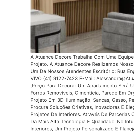
A Atuance Decore Trabalha Com Uma Equipe E
Projeto. A Atuance Decore Realizamos Noss
Um De Nossos Atendentes Escritório: Rua Enge
VIVO (41) 9122-7423 E-Mail: Alessandra@at
,Preço Para Decorar Um Apartamento Será U
Forros Removíveis, Cimentícia, Parede Em Dryw
Projeto Em 3D, Iluminação, Sancas, Gesso, Pe
Procura Soluções Criativas, Inovadoras E E
Projetos De Interiores. Através De Parcerias
Da Mais Alta Tecnologia E Qualidade. No In
Interiores, Um Projeto Personalizado E Plan