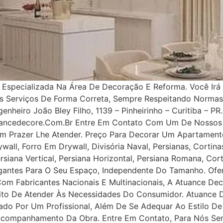
specializada Na Área De Decoração E Reforma. Você Irá 
os Serviços De Forma Correta, Sempre Respeitando Norma
nheiro João Bley Filho, 1139 – Pinheirinho – Curitiba – PR.
uancedecore.com.br Entre Em Contato Com Um De Nossos 
m Prazer Lhe Atender. Preço Para Decorar Um Apartamento
all, Forro Em Drywall, Divisória Naval, Persianas, Cortinas
rsiana Vertical, Persiana Horizontal, Persiana Romana, Co
legantes Para O Seu Espaço, Independente Do Tamanho. Ofe
 Com Fabricantes Nacionais E Multinacionais, A Atuance Dec
tuito De Atender Às Necessidades Do Consumidor. Atuance
ejado Por Um Profissional, Além De Se Adequar Ao Estilo D
 Acompanhamento Da Obra. Entre Em Contato, Para Nós Se