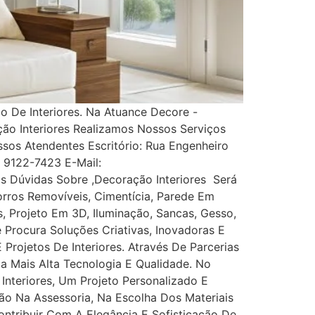
 De Interiores. Na Atuance Decore -
ção Interiores Realizamos Nossos Serviços
s Atendentes Escritório: Rua Engenheiro
1) 9122-7423 E-Mail:
 Dúvidas Sobre ,Decoração Interiores Será
rros Removíveis, Cimentícia, Parede Em
es, Projeto Em 3D, Iluminação, Sancas, Gesso,
ê Procura Soluções Criativas, Inovadoras E
rojetos De Interiores. Através De Parcerias
Da Mais Alta Tecnologia E Qualidade. No
nteriores, Um Projeto Personalizado E
ão Na Assessoria, Na Escolha Dos Materiais
tribuir Com A Elegância E Sofisticação De