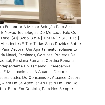
Irá Encontrar A Melhor Solução Para Seu
s E Novas Tecnologias Do Mercado Fale Com
 Fone: (41) 3265-3394 | TIM (41) 9810-1116 |
Atendentes E Tire Todas Suas Dúvidas Sobre
eço Para Decorar Um Apartamento,Isolamento
ia Naval, Persianas, Cortinas, Projetos De
rizontal, Persiana Romana, Cortina Romana,
, Independente Do Tamanho. Oferecemos
is E Multinacionais, A Atuance Decore
s Necessidades Do Consumidor. Atuance Decore
l, Além De Se Adequar Ao Estilo De Vida Do
bra. Entre Em Contato, Para Nós Sempre