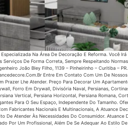
specializada Na Área De Decoração E Reforma. Você Irá 
os Serviços De Forma Correta, Sempre Respeitando Norma
nheiro João Bley Filho, 1139 – Pinheirinho – Curitiba – PR.
uancedecore.com.br Entre Em Contato Com Um De Nossos 
m Prazer Lhe Atender. Preço Para Decorar Um Apartamento
all, Forro Em Drywall, Divisória Naval, Persianas, Cortinas
rsiana Vertical, Persiana Horizontal, Persiana Romana, Co
legantes Para O Seu Espaço, Independente Do Tamanho. Ofe
 Com Fabricantes Nacionais E Multinacionais, A Atuance Dec
tuito De Atender Às Necessidades Do Consumidor. Atuance
ejado Por Um Profissional, Além De Se Adequar Ao Estilo D