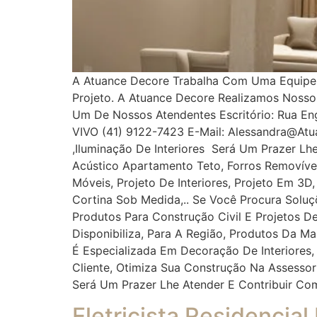
A Atuance Decore Trabalha Com Uma Equipe Es
Projeto. A Atuance Decore Realizamos Noss
Um De Nossos Atendentes Escritório: Rua Enge
VIVO (41) 9122-7423 E-Mail: Alessandra@at
,iluminação De Interiores Será Um Prazer Lh
Acústico Apartamento Teto, Forros Removíveis
Móveis, Projeto De Interiores, Projeto Em 3D
Cortina Sob Medida,.. Se Você Procura Solu
Produtos Para Construção Civil E Projetos De
Disponibiliza, Para A Região, Produtos Da M
É Especializada Em Decoração De Interiores,
Cliente, Otimiza Sua Construção Na Assess
Será Um Prazer Lhe Atender E Contribuir Co
Eletricista Residencial