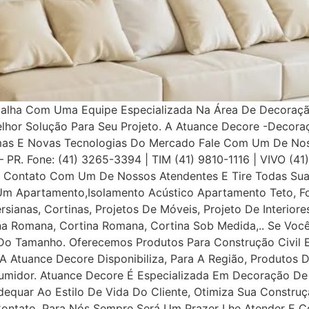
balha Com Uma Equipe Especializada Na Área De Decoração
elhor Solução Para Seu Projeto. A Atuance Decore -Decora
as E Novas Tecnologias Do Mercado Fale Com Um De Nosso
a – PR. Fone: (41) 3265-3394 | TIM (41) 9810-1116 | VIVO (4
Contato Com Um De Nossos Atendentes E Tire Todas Suas
Um Apartamento,Isolamento Acústico Apartamento Teto, Fo
ersianas, Cortinas, Projetos De Móveis, Projeto De Interior
iana Romana, Cortina Romana, Cortina Sob Medida,.. Se Voc
o Tamanho. Oferecemos Produtos Para Construção Civil E P
 A Atuance Decore Disponibiliza, Para A Região, Produtos 
umidor. Atuance Decore É Especializada Em Decoração De I
dequar Ao Estilo De Vida Do Cliente, Otimiza Sua Construç
tato, Para Nós Sempre Será Um Prazer Lhe Atender E Con