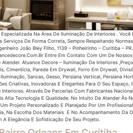
pecializada Na Área De Iluminação De Interiores . Você 
os Serviços De Forma Correta, Sempre Respeitando Norma
nheiro João Bley Filho, 1139 – Pinheirinho – Curitiba – PR.
uancedecore.com.br Entre Em Contato Com Um De Nossos 
e Atender. Atuance Decore – Iluminação De Interiores ,Pr
, Cimentícia, Parede Em Drywall, Forro Em Drywall, Divisór
, Iluminação, Sancas, Gesso, Persiana Vertical, Persiana Ho
ções Criativas, Inovadoras E Elegantes Para O Seu Espaço
 Interiores. Através De Parcerias Com Fabricantes Naciona
ais Alta Tecnologia E Qualidade. No Intuito De Atender À
 Um Projeto Personalizado E Planejado Por Um Profissiona
oria, Na Escolha Dos Materiais E No Acompanhamento Da O
m A Elegância E Sofisticação De Seu Projeto.
 Bairro Orleans Em Curitiba