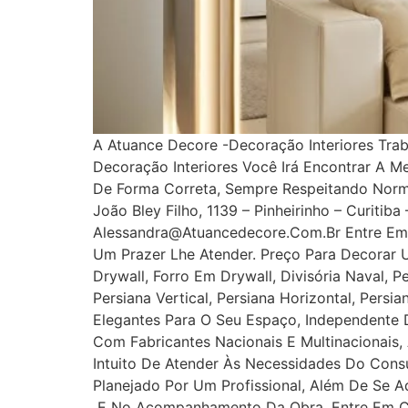
A Atuance Decore -Decoração Interiores Tra
Decoração Interiores Você Irá Encontrar A M
De Forma Correta, Sempre Respeitando Norm
João Bley Filho, 1139 – Pinheirinho – Curitib
Alessandra@atuancedecore.com.br Entre Em 
Um Prazer Lhe Atender. Preço Para Decorar 
Drywall, Forro Em Drywall, Divisória Naval, P
Persiana Vertical, Persiana Horizontal, Pers
Elegantes Para O Seu Espaço, Independente D
Com Fabricantes Nacionais E Multinacionais,
Intuito De Atender Às Necessidades Do Cons
Planejado Por Um Profissional, Além De Se A
E No Acompanhamento Da Obra. Entre Em Con