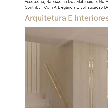
Assessoria, Na Escolha Dos Materiais E No
Contribuir Com A Elegância E Sofisticação D
Arquitetura E Interior