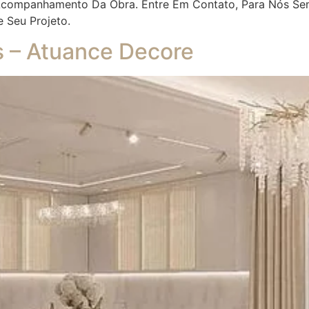
 Acompanhamento Da Obra. Entre Em Contato, Para Nós Se
e Seu Projeto.
es – Atuance Decore