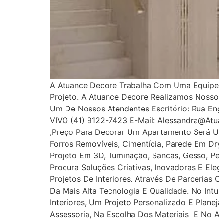
A Atuance Decore Trabalha Com Uma Equipe E
Projeto. A Atuance Decore Realizamos Noss
Um De Nossos Atendentes Escritório: Rua Enge
VIVO (41) 9122-7423 E-Mail: Alessandra@at
,Preço Para Decorar Um Apartamento Será U
Forros Removíveis, Cimentícia, Parede Em Dryw
Projeto Em 3D, Iluminação, Sancas, Gesso, Pe
Procura Soluções Criativas, Inovadoras E E
Projetos De Interiores. Através De Parcerias
Da Mais Alta Tecnologia E Qualidade. No In
Interiores, Um Projeto Personalizado E Plan
Assessoria, Na Escolha Dos Materiais E No