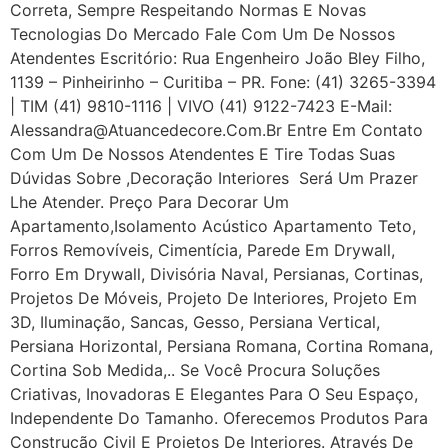
Correta, Sempre Respeitando Normas E Novas
Tecnologias Do Mercado Fale Com Um De Nossos
Atendentes Escritório: Rua Engenheiro João Bley Filho,
1139 – Pinheirinho – Curitiba – PR. Fone: (41) 3265-3394
| TIM (41) 9810-1116 | VIVO (41) 9122-7423 E-Mail:
Alessandra@atuancedecore.com.br Entre Em Contato
Com Um De Nossos Atendentes E Tire Todas Suas
Dúvidas Sobre ,Decoração Interiores Será Um Prazer
Lhe Atender. Preço Para Decorar Um
Apartamento,Isolamento Acústico Apartamento Teto,
Forros Removíveis, Cimentícia, Parede Em Drywall,
Forro Em Drywall, Divisória Naval, Persianas, Cortinas,
Projetos De Móveis, Projeto De Interiores, Projeto Em
3D, Iluminação, Sancas, Gesso, Persiana Vertical,
Persiana Horizontal, Persiana Romana, Cortina Romana,
Cortina Sob Medida,.. Se Você Procura Soluções
Criativas, Inovadoras E Elegantes Para O Seu Espaço,
Independente Do Tamanho. Oferecemos Produtos Para
Construção Civil E Projetos De Interiores. Através De