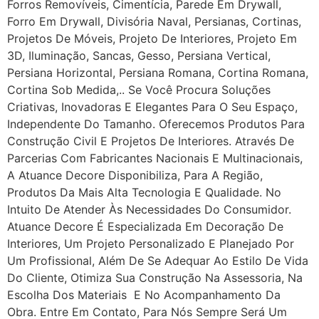
Forros Removíveis, Cimentícia, Parede Em Drywall,
Forro Em Drywall, Divisória Naval, Persianas, Cortinas,
Projetos De Móveis, Projeto De Interiores, Projeto Em
3D, Iluminação, Sancas, Gesso, Persiana Vertical,
Persiana Horizontal, Persiana Romana, Cortina Romana,
Cortina Sob Medida,.. Se Você Procura Soluções
Criativas, Inovadoras E Elegantes Para O Seu Espaço,
Independente Do Tamanho. Oferecemos Produtos Para
Construção Civil E Projetos De Interiores. Através De
Parcerias Com Fabricantes Nacionais E Multinacionais,
A Atuance Decore Disponibiliza, Para A Região,
Produtos Da Mais Alta Tecnologia E Qualidade. No
Intuito De Atender Às Necessidades Do Consumidor.
Atuance Decore É Especializada Em Decoração De
Interiores, Um Projeto Personalizado E Planejado Por
Um Profissional, Além De Se Adequar Ao Estilo De Vida
Do Cliente, Otimiza Sua Construção Na Assessoria, Na
Escolha Dos Materiais E No Acompanhamento Da
Obra. Entre Em Contato, Para Nós Sempre Será Um