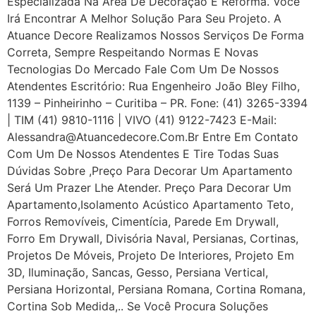
Especializada Na Área De Decoração E Reforma. Você
Irá Encontrar A Melhor Solução Para Seu Projeto. A
Atuance Decore Realizamos Nossos Serviços De Forma
Correta, Sempre Respeitando Normas E Novas
Tecnologias Do Mercado Fale Com Um De Nossos
Atendentes Escritório: Rua Engenheiro João Bley Filho,
1139 – Pinheirinho – Curitiba – PR. Fone: (41) 3265-3394
| TIM (41) 9810-1116 | VIVO (41) 9122-7423 E-Mail:
Alessandra@atuancedecore.com.br Entre Em Contato
Com Um De Nossos Atendentes E Tire Todas Suas
Dúvidas Sobre ,Preço Para Decorar Um Apartamento
Será Um Prazer Lhe Atender. Preço Para Decorar Um
Apartamento,Isolamento Acústico Apartamento Teto,
Forros Removíveis, Cimentícia, Parede Em Drywall,
Forro Em Drywall, Divisória Naval, Persianas, Cortinas,
Projetos De Móveis, Projeto De Interiores, Projeto Em
3D, Iluminação, Sancas, Gesso, Persiana Vertical,
Persiana Horizontal, Persiana Romana, Cortina Romana,
Cortina Sob Medida,.. Se Você Procura Soluções