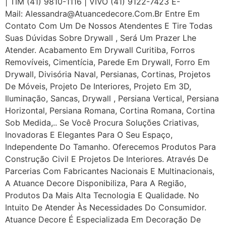
| TIM (41) 9810-1116 | VIVO (41) 9122-7423 E-
Mail: Alessandra@atuancedecore.com.br Entre Em
Contato Com Um De Nossos Atendentes E Tire Todas
Suas Dúvidas Sobre Drywall ‎, Será Um Prazer Lhe
Atender. Acabamento Em Drywall Curitiba, Forros
Removíveis, Cimentícia, Parede Em Drywall, Forro Em
Drywall, Divisória Naval, Persianas, Cortinas, Projetos
De Móveis, Projeto De Interiores, Projeto Em 3D,
Iluminação, Sancas, Drywall , Persiana Vertical, Persiana
Horizontal, Persiana Romana, Cortina Romana, Cortina
Sob Medida,.. Se Você Procura Soluções Criativas,
Inovadoras E Elegantes Para O Seu Espaço,
Independente Do Tamanho. Oferecemos Produtos Para
Construção Civil E Projetos De Interiores. Através De
Parcerias Com Fabricantes Nacionais E Multinacionais,
A Atuance Decore Disponibiliza, Para A Região,
Produtos Da Mais Alta Tecnologia E Qualidade. No
Intuito De Atender Às Necessidades Do Consumidor.
Atuance Decore É Especializada Em Decoração De