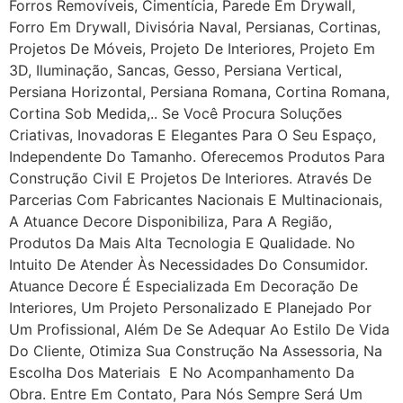
Forros Removíveis, Cimentícia, Parede Em Drywall,
Forro Em Drywall, Divisória Naval, Persianas, Cortinas,
Projetos De Móveis, Projeto De Interiores, Projeto Em
3D, Iluminação, Sancas, Gesso, Persiana Vertical,
Persiana Horizontal, Persiana Romana, Cortina Romana,
Cortina Sob Medida,.. Se Você Procura Soluções
Criativas, Inovadoras E Elegantes Para O Seu Espaço,
Independente Do Tamanho. Oferecemos Produtos Para
Construção Civil E Projetos De Interiores. Através De
Parcerias Com Fabricantes Nacionais E Multinacionais,
A Atuance Decore Disponibiliza, Para A Região,
Produtos Da Mais Alta Tecnologia E Qualidade. No
Intuito De Atender Às Necessidades Do Consumidor.
Atuance Decore É Especializada Em Decoração De
Interiores, Um Projeto Personalizado E Planejado Por
Um Profissional, Além De Se Adequar Ao Estilo De Vida
Do Cliente, Otimiza Sua Construção Na Assessoria, Na
Escolha Dos Materiais E No Acompanhamento Da
Obra. Entre Em Contato, Para Nós Sempre Será Um