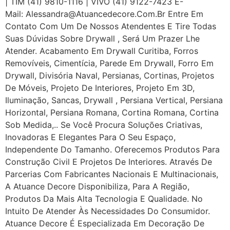
| TIM (41) 9810-1116 | VIVO (41) 9122-7423 E-
Mail: Alessandra@atuancedecore.com.br Entre Em
Contato Com Um De Nossos Atendentes E Tire Todas
Suas Dúvidas Sobre Drywall ‎, Será Um Prazer Lhe
Atender. Acabamento Em Drywall Curitiba, Forros
Removíveis, Cimentícia, Parede Em Drywall, Forro Em
Drywall, Divisória Naval, Persianas, Cortinas, Projetos
De Móveis, Projeto De Interiores, Projeto Em 3D,
Iluminação, Sancas, Drywall , Persiana Vertical, Persiana
Horizontal, Persiana Romana, Cortina Romana, Cortina
Sob Medida,.. Se Você Procura Soluções Criativas,
Inovadoras E Elegantes Para O Seu Espaço,
Independente Do Tamanho. Oferecemos Produtos Para
Construção Civil E Projetos De Interiores. Através De
Parcerias Com Fabricantes Nacionais E Multinacionais,
A Atuance Decore Disponibiliza, Para A Região,
Produtos Da Mais Alta Tecnologia E Qualidade. No
Intuito De Atender Às Necessidades Do Consumidor.
Atuance Decore É Especializada Em Decoração De