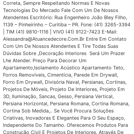
Correta, Sempre Respeitando Normas E Novas
Tecnologias Do Mercado Fale Com Um De Nossos
Atendentes Escritório: Rua Engenheiro João Bley Filho,
1139 – Pinheirinho – Curitiba – PR. Fone: (41) 3265-3394
| TIM (41) 9810-1116 | VIVO (41) 9122-7423 E-Mail:
Alessandra@atuancedecore.com.br Entre Em Contato
Com Um De Nossos Atendentes E Tire Todas Suas
Dúvidas Sobre ,Decoração Interiores Será Um Prazer
Lhe Atender. Preço Para Decorar Um
Apartamento,Isolamento Acústico Apartamento Teto,
Forros Removíveis, Cimentícia, Parede Em Drywall,
Forro Em Drywall, Divisória Naval, Persianas, Cortinas,
Projetos De Móveis, Projeto De Interiores, Projeto Em
3D, Iluminação, Sancas, Gesso, Persiana Vertical,
Persiana Horizontal, Persiana Romana, Cortina Romana,
Cortina Sob Medida,.. Se Você Procura Soluções
Criativas, Inovadoras E Elegantes Para O Seu Espaço,
Independente Do Tamanho. Oferecemos Produtos Para
Construção Civil E Projetos De Interiores. Através De