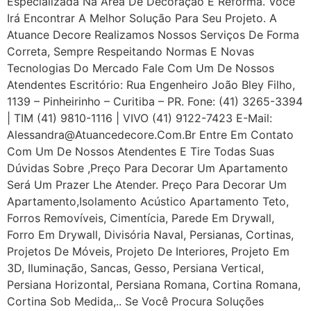
Especializada Na Área De Decoração E Reforma. Você
Irá Encontrar A Melhor Solução Para Seu Projeto. A
Atuance Decore Realizamos Nossos Serviços De Forma
Correta, Sempre Respeitando Normas E Novas
Tecnologias Do Mercado Fale Com Um De Nossos
Atendentes Escritório: Rua Engenheiro João Bley Filho,
1139 – Pinheirinho – Curitiba – PR. Fone: (41) 3265-3394
| TIM (41) 9810-1116 | VIVO (41) 9122-7423 E-Mail:
Alessandra@atuancedecore.com.br Entre Em Contato
Com Um De Nossos Atendentes E Tire Todas Suas
Dúvidas Sobre ,Preço Para Decorar Um Apartamento
Será Um Prazer Lhe Atender. Preço Para Decorar Um
Apartamento,Isolamento Acústico Apartamento Teto,
Forros Removíveis, Cimentícia, Parede Em Drywall,
Forro Em Drywall, Divisória Naval, Persianas, Cortinas,
Projetos De Móveis, Projeto De Interiores, Projeto Em
3D, Iluminação, Sancas, Gesso, Persiana Vertical,
Persiana Horizontal, Persiana Romana, Cortina Romana,
Cortina Sob Medida,.. Se Você Procura Soluções