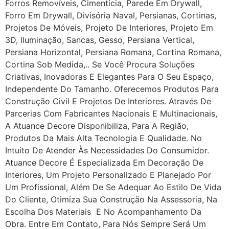
Forros Removíveis, Cimentícia, Parede Em Drywall,
Forro Em Drywall, Divisória Naval, Persianas, Cortinas,
Projetos De Móveis, Projeto De Interiores, Projeto Em
3D, Iluminação, Sancas, Gesso, Persiana Vertical,
Persiana Horizontal, Persiana Romana, Cortina Romana,
Cortina Sob Medida,.. Se Você Procura Soluções
Criativas, Inovadoras E Elegantes Para O Seu Espaço,
Independente Do Tamanho. Oferecemos Produtos Para
Construção Civil E Projetos De Interiores. Através De
Parcerias Com Fabricantes Nacionais E Multinacionais,
A Atuance Decore Disponibiliza, Para A Região,
Produtos Da Mais Alta Tecnologia E Qualidade. No
Intuito De Atender Às Necessidades Do Consumidor.
Atuance Decore É Especializada Em Decoração De
Interiores, Um Projeto Personalizado E Planejado Por
Um Profissional, Além De Se Adequar Ao Estilo De Vida
Do Cliente, Otimiza Sua Construção Na Assessoria, Na
Escolha Dos Materiais E No Acompanhamento Da
Obra. Entre Em Contato, Para Nós Sempre Será Um