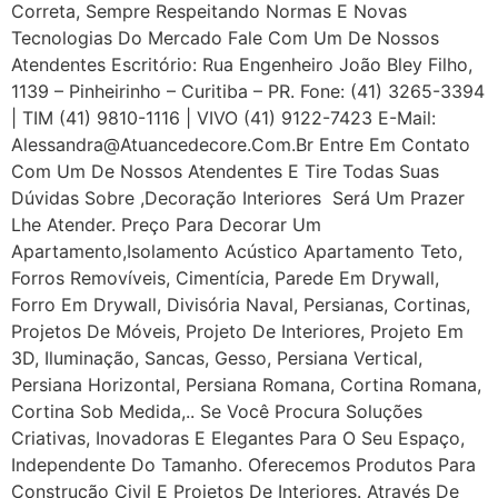
Correta, Sempre Respeitando Normas E Novas
Tecnologias Do Mercado Fale Com Um De Nossos
Atendentes Escritório: Rua Engenheiro João Bley Filho,
1139 – Pinheirinho – Curitiba – PR. Fone: (41) 3265-3394
| TIM (41) 9810-1116 | VIVO (41) 9122-7423 E-Mail:
Alessandra@atuancedecore.com.br Entre Em Contato
Com Um De Nossos Atendentes E Tire Todas Suas
Dúvidas Sobre ,Decoração Interiores Será Um Prazer
Lhe Atender. Preço Para Decorar Um
Apartamento,Isolamento Acústico Apartamento Teto,
Forros Removíveis, Cimentícia, Parede Em Drywall,
Forro Em Drywall, Divisória Naval, Persianas, Cortinas,
Projetos De Móveis, Projeto De Interiores, Projeto Em
3D, Iluminação, Sancas, Gesso, Persiana Vertical,
Persiana Horizontal, Persiana Romana, Cortina Romana,
Cortina Sob Medida,.. Se Você Procura Soluções
Criativas, Inovadoras E Elegantes Para O Seu Espaço,
Independente Do Tamanho. Oferecemos Produtos Para
Construção Civil E Projetos De Interiores. Através De