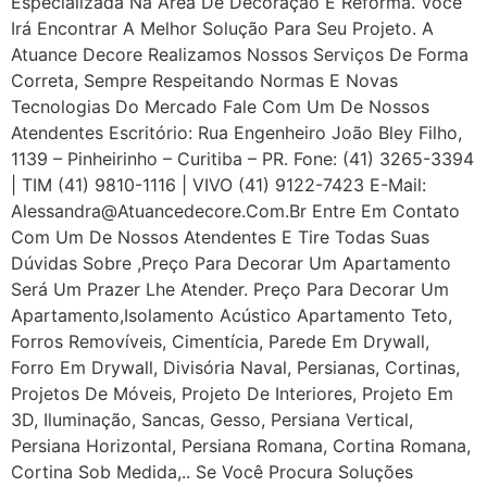
Especializada Na Área De Decoração E Reforma. Você
Irá Encontrar A Melhor Solução Para Seu Projeto. A
Atuance Decore Realizamos Nossos Serviços De Forma
Correta, Sempre Respeitando Normas E Novas
Tecnologias Do Mercado Fale Com Um De Nossos
Atendentes Escritório: Rua Engenheiro João Bley Filho,
1139 – Pinheirinho – Curitiba – PR. Fone: (41) 3265-3394
| TIM (41) 9810-1116 | VIVO (41) 9122-7423 E-Mail:
Alessandra@atuancedecore.com.br Entre Em Contato
Com Um De Nossos Atendentes E Tire Todas Suas
Dúvidas Sobre ,Preço Para Decorar Um Apartamento
Será Um Prazer Lhe Atender. Preço Para Decorar Um
Apartamento,Isolamento Acústico Apartamento Teto,
Forros Removíveis, Cimentícia, Parede Em Drywall,
Forro Em Drywall, Divisória Naval, Persianas, Cortinas,
Projetos De Móveis, Projeto De Interiores, Projeto Em
3D, Iluminação, Sancas, Gesso, Persiana Vertical,
Persiana Horizontal, Persiana Romana, Cortina Romana,
Cortina Sob Medida,.. Se Você Procura Soluções