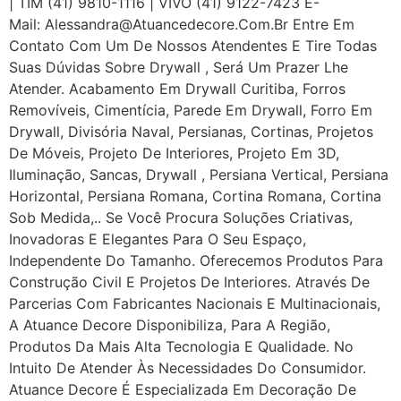
| TIM (41) 9810-1116 | VIVO (41) 9122-7423 E-
Mail: Alessandra@atuancedecore.com.br Entre Em
Contato Com Um De Nossos Atendentes E Tire Todas
Suas Dúvidas Sobre Drywall ‎, Será Um Prazer Lhe
Atender. Acabamento Em Drywall Curitiba, Forros
Removíveis, Cimentícia, Parede Em Drywall, Forro Em
Drywall, Divisória Naval, Persianas, Cortinas, Projetos
De Móveis, Projeto De Interiores, Projeto Em 3D,
Iluminação, Sancas, Drywall , Persiana Vertical, Persiana
Horizontal, Persiana Romana, Cortina Romana, Cortina
Sob Medida,.. Se Você Procura Soluções Criativas,
Inovadoras E Elegantes Para O Seu Espaço,
Independente Do Tamanho. Oferecemos Produtos Para
Construção Civil E Projetos De Interiores. Através De
Parcerias Com Fabricantes Nacionais E Multinacionais,
A Atuance Decore Disponibiliza, Para A Região,
Produtos Da Mais Alta Tecnologia E Qualidade. No
Intuito De Atender Às Necessidades Do Consumidor.
Atuance Decore É Especializada Em Decoração De