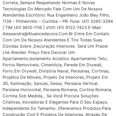
Correta, Sempre Respeitando Normas E Novas
Tecnologias Do Mercado Fale Com Um De Nossos
Atendentes Escritório: Rua Engenheiro João Bley Filho,
1139 – Pinheirinho – Curitiba – PR. Fone: (41) 3265-3394
| TIM (41) 9810-1116 | VIVO (41) 9122-7423 E-Mail:
Alessandra@atuancedecore.com.br Entre Em Contato
Com Um De Nossos Atendentes E Tire Todas Suas
Dúvidas Sobre ,Decoração Interiores Será Um Prazer
Lhe Atender. Preço Para Decorar Um
Apartamento,Isolamento Acústico Apartamento Teto,
Forros Removíveis, Cimentícia, Parede Em Drywall,
Forro Em Drywall, Divisória Naval, Persianas, Cortinas,
Projetos De Móveis, Projeto De Interiores, Projeto Em
3D, Iluminação, Sancas, Gesso, Persiana Vertical,
Persiana Horizontal, Persiana Romana, Cortina Romana,
Cortina Sob Medida,.. Se Você Procura Soluções
Criativas, Inovadoras E Elegantes Para O Seu Espaço,
Independente Do Tamanho. Oferecemos Produtos Para
Construção Civil E Projetos De Interiores. Através De