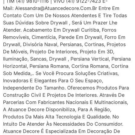
| TIM (41) 9810-1116 | VIVO (41) 9122-7423 E-
Mail: Alessandra@atuancedecore.com.br Entre Em
Contato Com Um De Nossos Atendentes E Tire Todas
Suas Dúvidas Sobre Drywall ‎, Será Um Prazer Lhe
Atender. Acabamento Em Drywall Curitiba, Forros
Removíveis, Cimentícia, Parede Em Drywall, Forro Em
Drywall, Divisória Naval, Persianas, Cortinas, Projetos
De Móveis, Projeto De Interiores, Projeto Em 3D,
Iluminação, Sancas, Drywall , Persiana Vertical, Persiana
Horizontal, Persiana Romana, Cortina Romana, Cortina
Sob Medida,.. Se Você Procura Soluções Criativas,
Inovadoras E Elegantes Para O Seu Espaço,
Independente Do Tamanho. Oferecemos Produtos Para
Construção Civil E Projetos De Interiores. Através De
Parcerias Com Fabricantes Nacionais E Multinacionais,
A Atuance Decore Disponibiliza, Para A Região,
Produtos Da Mais Alta Tecnologia E Qualidade. No
Intuito De Atender Às Necessidades Do Consumidor.
Atuance Decore É Especializada Em Decoração De