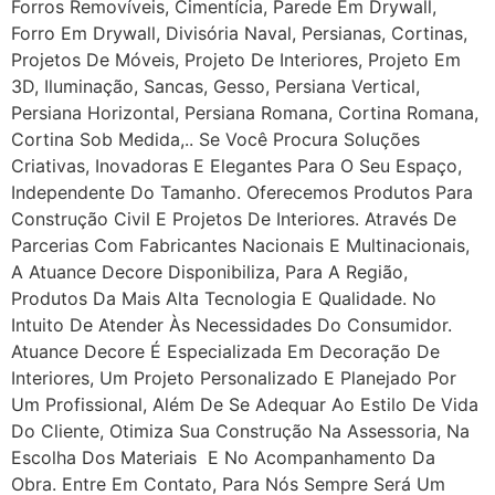
Forros Removíveis, Cimentícia, Parede Em Drywall,
Forro Em Drywall, Divisória Naval, Persianas, Cortinas,
Projetos De Móveis, Projeto De Interiores, Projeto Em
3D, Iluminação, Sancas, Gesso, Persiana Vertical,
Persiana Horizontal, Persiana Romana, Cortina Romana,
Cortina Sob Medida,.. Se Você Procura Soluções
Criativas, Inovadoras E Elegantes Para O Seu Espaço,
Independente Do Tamanho. Oferecemos Produtos Para
Construção Civil E Projetos De Interiores. Através De
Parcerias Com Fabricantes Nacionais E Multinacionais,
A Atuance Decore Disponibiliza, Para A Região,
Produtos Da Mais Alta Tecnologia E Qualidade. No
Intuito De Atender Às Necessidades Do Consumidor.
Atuance Decore É Especializada Em Decoração De
Interiores, Um Projeto Personalizado E Planejado Por
Um Profissional, Além De Se Adequar Ao Estilo De Vida
Do Cliente, Otimiza Sua Construção Na Assessoria, Na
Escolha Dos Materiais E No Acompanhamento Da
Obra. Entre Em Contato, Para Nós Sempre Será Um