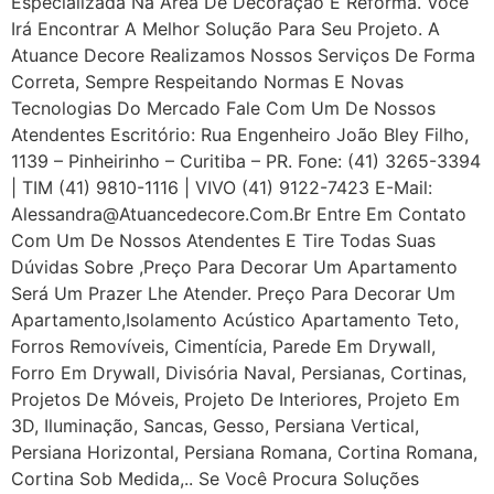
Especializada Na Área De Decoração E Reforma. Você
Irá Encontrar A Melhor Solução Para Seu Projeto. A
Atuance Decore Realizamos Nossos Serviços De Forma
Correta, Sempre Respeitando Normas E Novas
Tecnologias Do Mercado Fale Com Um De Nossos
Atendentes Escritório: Rua Engenheiro João Bley Filho,
1139 – Pinheirinho – Curitiba – PR. Fone: (41) 3265-3394
| TIM (41) 9810-1116 | VIVO (41) 9122-7423 E-Mail:
Alessandra@atuancedecore.com.br Entre Em Contato
Com Um De Nossos Atendentes E Tire Todas Suas
Dúvidas Sobre ,Preço Para Decorar Um Apartamento
Será Um Prazer Lhe Atender. Preço Para Decorar Um
Apartamento,Isolamento Acústico Apartamento Teto,
Forros Removíveis, Cimentícia, Parede Em Drywall,
Forro Em Drywall, Divisória Naval, Persianas, Cortinas,
Projetos De Móveis, Projeto De Interiores, Projeto Em
3D, Iluminação, Sancas, Gesso, Persiana Vertical,
Persiana Horizontal, Persiana Romana, Cortina Romana,
Cortina Sob Medida,.. Se Você Procura Soluções