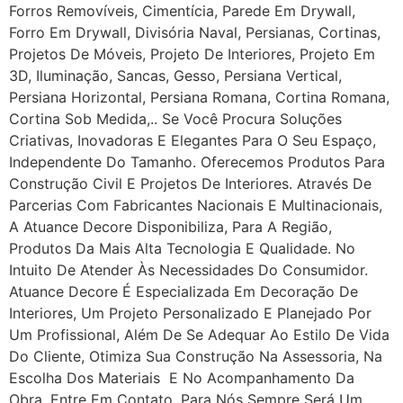
Forros Removíveis, Cimentícia, Parede Em Drywall,
Forro Em Drywall, Divisória Naval, Persianas, Cortinas,
Projetos De Móveis, Projeto De Interiores, Projeto Em
3D, Iluminação, Sancas, Gesso, Persiana Vertical,
Persiana Horizontal, Persiana Romana, Cortina Romana,
Cortina Sob Medida,.. Se Você Procura Soluções
Criativas, Inovadoras E Elegantes Para O Seu Espaço,
Independente Do Tamanho. Oferecemos Produtos Para
Construção Civil E Projetos De Interiores. Através De
Parcerias Com Fabricantes Nacionais E Multinacionais,
A Atuance Decore Disponibiliza, Para A Região,
Produtos Da Mais Alta Tecnologia E Qualidade. No
Intuito De Atender Às Necessidades Do Consumidor.
Atuance Decore É Especializada Em Decoração De
Interiores, Um Projeto Personalizado E Planejado Por
Um Profissional, Além De Se Adequar Ao Estilo De Vida
Do Cliente, Otimiza Sua Construção Na Assessoria, Na
Escolha Dos Materiais E No Acompanhamento Da
Obra. Entre Em Contato, Para Nós Sempre Será Um