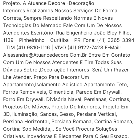
Projeto. A Atuance Decore -Decoração
Interiores Realizamos Nossos Serviços De Forma
Correta, Sempre Respeitando Normas E Novas
Tecnologias Do Mercado Fale Com Um De Nossos
Atendentes Escritório: Rua Engenheiro João Bley Filho,
1139 – Pinheirinho – Curitiba – PR. Fone: (41) 3265-3394
| TIM (41) 9810-1116 | VIVO (41) 9122-7423 E-Mail:
Alessandra@atuancedecore.com.br Entre Em Contato
Com Um De Nossos Atendentes E Tire Todas Suas
Dúvidas Sobre ,Decoração Interiores Será Um Prazer
Lhe Atender. Preço Para Decorar Um
Apartamento,Isolamento Acústico Apartamento Teto,
Forros Removíveis, Cimentícia, Parede Em Drywall,
Forro Em Drywall, Divisória Naval, Persianas, Cortinas,
Projetos De Móveis, Projeto De Interiores, Projeto Em
3D, Iluminação, Sancas, Gesso, Persiana Vertical,
Persiana Horizontal, Persiana Romana, Cortina Romana,
Cortina Sob Medida,.. Se Você Procura Soluções
Criativas, Inovadoras E Elegantes Para O Seu Espaço,