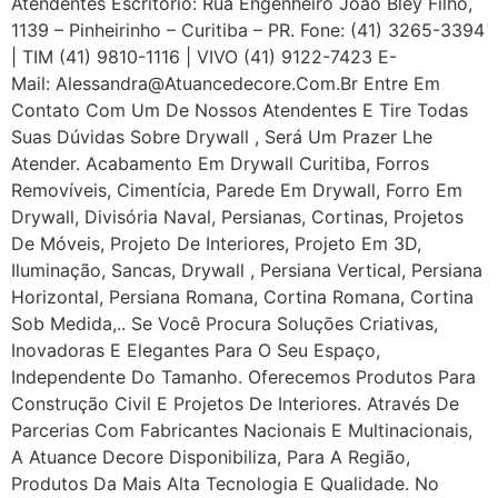
Atendentes Escritório: Rua Engenheiro João Bley Filho,
1139 – Pinheirinho – Curitiba – PR. Fone: (41) 3265-3394
| TIM (41) 9810-1116 | VIVO (41) 9122-7423 E-
Mail: Alessandra@atuancedecore.com.br Entre Em
Contato Com Um De Nossos Atendentes E Tire Todas
Suas Dúvidas Sobre Drywall ‎, Será Um Prazer Lhe
Atender. Acabamento Em Drywall Curitiba, Forros
Removíveis, Cimentícia, Parede Em Drywall, Forro Em
Drywall, Divisória Naval, Persianas, Cortinas, Projetos
De Móveis, Projeto De Interiores, Projeto Em 3D,
Iluminação, Sancas, Drywall , Persiana Vertical, Persiana
Horizontal, Persiana Romana, Cortina Romana, Cortina
Sob Medida,.. Se Você Procura Soluções Criativas,
Inovadoras E Elegantes Para O Seu Espaço,
Independente Do Tamanho. Oferecemos Produtos Para
Construção Civil E Projetos De Interiores. Através De
Parcerias Com Fabricantes Nacionais E Multinacionais,
A Atuance Decore Disponibiliza, Para A Região,
Produtos Da Mais Alta Tecnologia E Qualidade. No