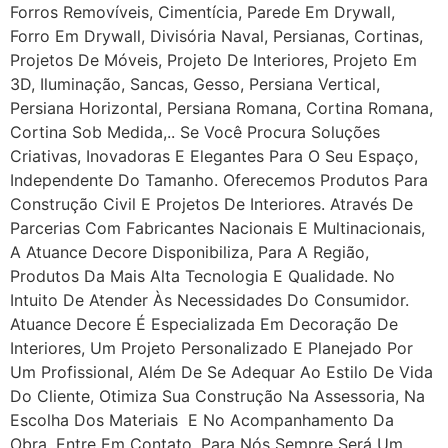
Forros Removíveis, Cimentícia, Parede Em Drywall,
Forro Em Drywall, Divisória Naval, Persianas, Cortinas,
Projetos De Móveis, Projeto De Interiores, Projeto Em
3D, Iluminação, Sancas, Gesso, Persiana Vertical,
Persiana Horizontal, Persiana Romana, Cortina Romana,
Cortina Sob Medida,.. Se Você Procura Soluções
Criativas, Inovadoras E Elegantes Para O Seu Espaço,
Independente Do Tamanho. Oferecemos Produtos Para
Construção Civil E Projetos De Interiores. Através De
Parcerias Com Fabricantes Nacionais E Multinacionais,
A Atuance Decore Disponibiliza, Para A Região,
Produtos Da Mais Alta Tecnologia E Qualidade. No
Intuito De Atender Às Necessidades Do Consumidor.
Atuance Decore É Especializada Em Decoração De
Interiores, Um Projeto Personalizado E Planejado Por
Um Profissional, Além De Se Adequar Ao Estilo De Vida
Do Cliente, Otimiza Sua Construção Na Assessoria, Na
Escolha Dos Materiais E No Acompanhamento Da
Obra. Entre Em Contato, Para Nós Sempre Será Um