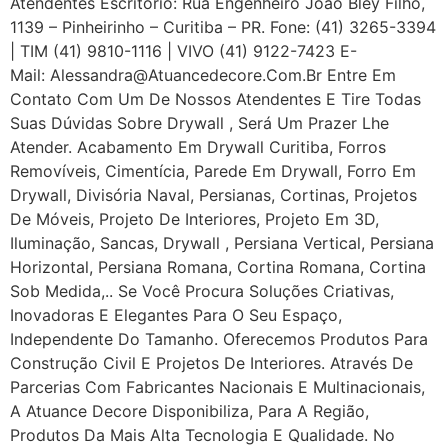
Atendentes Escritório: Rua Engenheiro João Bley Filho,
1139 – Pinheirinho – Curitiba – PR. Fone: (41) 3265-3394
| TIM (41) 9810-1116 | VIVO (41) 9122-7423 E-
Mail: Alessandra@atuancedecore.com.br Entre Em
Contato Com Um De Nossos Atendentes E Tire Todas
Suas Dúvidas Sobre Drywall ‎, Será Um Prazer Lhe
Atender. Acabamento Em Drywall Curitiba, Forros
Removíveis, Cimentícia, Parede Em Drywall, Forro Em
Drywall, Divisória Naval, Persianas, Cortinas, Projetos
De Móveis, Projeto De Interiores, Projeto Em 3D,
Iluminação, Sancas, Drywall , Persiana Vertical, Persiana
Horizontal, Persiana Romana, Cortina Romana, Cortina
Sob Medida,.. Se Você Procura Soluções Criativas,
Inovadoras E Elegantes Para O Seu Espaço,
Independente Do Tamanho. Oferecemos Produtos Para
Construção Civil E Projetos De Interiores. Através De
Parcerias Com Fabricantes Nacionais E Multinacionais,
A Atuance Decore Disponibiliza, Para A Região,
Produtos Da Mais Alta Tecnologia E Qualidade. No