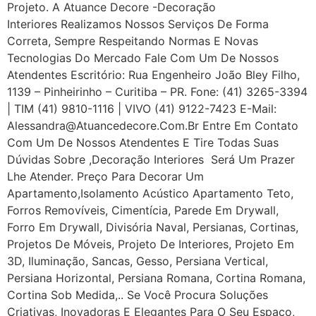
Projeto. A Atuance Decore -Decoração
Interiores Realizamos Nossos Serviços De Forma
Correta, Sempre Respeitando Normas E Novas
Tecnologias Do Mercado Fale Com Um De Nossos
Atendentes Escritório: Rua Engenheiro João Bley Filho,
1139 – Pinheirinho – Curitiba – PR. Fone: (41) 3265-3394
| TIM (41) 9810-1116 | VIVO (41) 9122-7423 E-Mail:
Alessandra@atuancedecore.com.br Entre Em Contato
Com Um De Nossos Atendentes E Tire Todas Suas
Dúvidas Sobre ,Decoração Interiores Será Um Prazer
Lhe Atender. Preço Para Decorar Um
Apartamento,Isolamento Acústico Apartamento Teto,
Forros Removíveis, Cimentícia, Parede Em Drywall,
Forro Em Drywall, Divisória Naval, Persianas, Cortinas,
Projetos De Móveis, Projeto De Interiores, Projeto Em
3D, Iluminação, Sancas, Gesso, Persiana Vertical,
Persiana Horizontal, Persiana Romana, Cortina Romana,
Cortina Sob Medida,.. Se Você Procura Soluções
Criativas, Inovadoras E Elegantes Para O Seu Espaço,