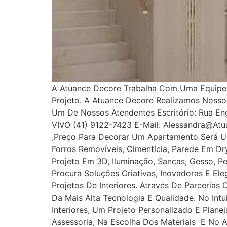
A Atuance Decore Trabalha Com Uma Equipe E
Projeto. A Atuance Decore Realizamos Noss
Um De Nossos Atendentes Escritório: Rua Enge
VIVO (41) 9122-7423 E-Mail: Alessandra@at
,Preço Para Decorar Um Apartamento Será U
Forros Removíveis, Cimentícia, Parede Em Dryw
Projeto Em 3D, Iluminação, Sancas, Gesso, Pe
Procura Soluções Criativas, Inovadoras E E
Projetos De Interiores. Através De Parcerias
Da Mais Alta Tecnologia E Qualidade. No In
Interiores, Um Projeto Personalizado E Plan
Assessoria, Na Escolha Dos Materiais E No