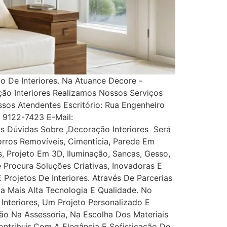
 De Interiores. Na Atuance Decore -
ção Interiores Realizamos Nossos Serviços
s Atendentes Escritório: Rua Engenheiro
1) 9122-7423 E-Mail:
 Dúvidas Sobre ,Decoração Interiores Será
rros Removíveis, Cimentícia, Parede Em
es, Projeto Em 3D, Iluminação, Sancas, Gesso,
ê Procura Soluções Criativas, Inovadoras E
rojetos De Interiores. Através De Parcerias
Da Mais Alta Tecnologia E Qualidade. No
nteriores, Um Projeto Personalizado E
ão Na Assessoria, Na Escolha Dos Materiais
tribuir Com A Elegância E Sofisticação De