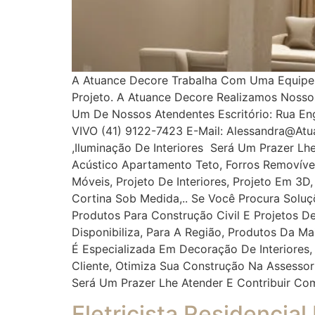
A Atuance Decore Trabalha Com Uma Equipe Es
Projeto. A Atuance Decore Realizamos Noss
Um De Nossos Atendentes Escritório: Rua Enge
VIVO (41) 9122-7423 E-Mail: Alessandra@at
,iluminação De Interiores Será Um Prazer Lh
Acústico Apartamento Teto, Forros Removíveis
Móveis, Projeto De Interiores, Projeto Em 3D
Cortina Sob Medida,.. Se Você Procura Solu
Produtos Para Construção Civil E Projetos De
Disponibiliza, Para A Região, Produtos Da M
É Especializada Em Decoração De Interiores,
Cliente, Otimiza Sua Construção Na Assess
Será Um Prazer Lhe Atender E Contribuir Co
Eletricista Residencial