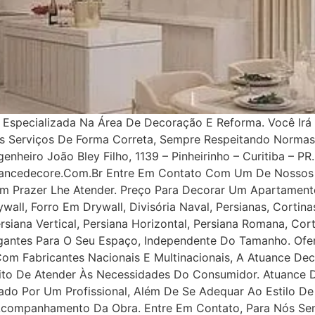
specializada Na Área De Decoração E Reforma. Você Irá 
os Serviços De Forma Correta, Sempre Respeitando Norma
nheiro João Bley Filho, 1139 – Pinheirinho – Curitiba – PR.
uancedecore.com.br Entre Em Contato Com Um De Nossos 
m Prazer Lhe Atender. Preço Para Decorar Um Apartamento
all, Forro Em Drywall, Divisória Naval, Persianas, Cortinas
rsiana Vertical, Persiana Horizontal, Persiana Romana, Co
legantes Para O Seu Espaço, Independente Do Tamanho. Ofe
 Com Fabricantes Nacionais E Multinacionais, A Atuance Dec
tuito De Atender Às Necessidades Do Consumidor. Atuance
ejado Por Um Profissional, Além De Se Adequar Ao Estilo D
 Acompanhamento Da Obra. Entre Em Contato, Para Nós Se