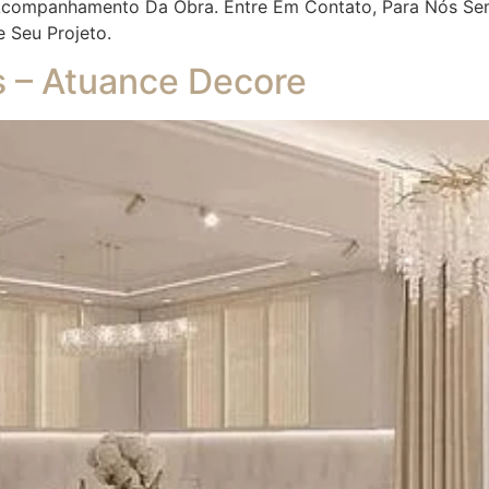
 Acompanhamento Da Obra. Entre Em Contato, Para Nós Se
e Seu Projeto.
es – Atuance Decore