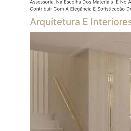
Assessoria, Na Escolha Dos Materiais E No
Contribuir Com A Elegância E Sofisticação D
Arquitetura E Interior