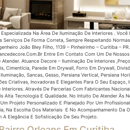
pecializada Na Área De Iluminação De Interiores . Você 
os Serviços De Forma Correta, Sempre Respeitando Norma
nheiro João Bley Filho, 1139 – Pinheirinho – Curitiba – PR.
uancedecore.com.br Entre Em Contato Com Um De Nossos 
e Atender. Atuance Decore – Iluminação De Interiores ,Pr
, Cimentícia, Parede Em Drywall, Forro Em Drywall, Divisór
, Iluminação, Sancas, Gesso, Persiana Vertical, Persiana Ho
ções Criativas, Inovadoras E Elegantes Para O Seu Espaço
 Interiores. Através De Parcerias Com Fabricantes Naciona
ais Alta Tecnologia E Qualidade. No Intuito De Atender À
 Um Projeto Personalizado E Planejado Por Um Profissiona
oria, Na Escolha Dos Materiais E No Acompanhamento Da O
m A Elegância E Sofisticação De Seu Projeto.
 Bairro Orleans Em Curitiba