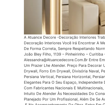
A Atuance Decore -Decoração Interiores Tra
Decoração Interiores Você Irá Encontrar A M
De Forma Correta, Sempre Respeitando Norm
João Bley Filho, 1139 – Pinheirinho – Curitib
Alessandra@atuancedecore.com.br Entre Em 
Um Prazer Lhe Atender. Preço Para Decorar 
Drywall, Forro Em Drywall, Divisória Naval, P
Persiana Vertical, Persiana Horizontal, Pers
Elegantes Para O Seu Espaço, Independente D
Com Fabricantes Nacionais E Multinacionais,
Intuito De Atender Às Necessidades Do Cons
Planejado Por Um Profissional, Além De Se A
E No Acompanhamento Da Obra. Entre Em Con