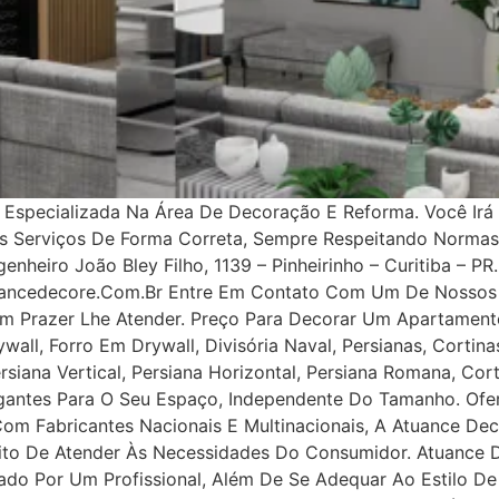
specializada Na Área De Decoração E Reforma. Você Irá 
os Serviços De Forma Correta, Sempre Respeitando Norma
nheiro João Bley Filho, 1139 – Pinheirinho – Curitiba – PR.
uancedecore.com.br Entre Em Contato Com Um De Nossos 
m Prazer Lhe Atender. Preço Para Decorar Um Apartamento
all, Forro Em Drywall, Divisória Naval, Persianas, Cortinas
rsiana Vertical, Persiana Horizontal, Persiana Romana, Co
legantes Para O Seu Espaço, Independente Do Tamanho. Ofe
 Com Fabricantes Nacionais E Multinacionais, A Atuance Dec
tuito De Atender Às Necessidades Do Consumidor. Atuance
ejado Por Um Profissional, Além De Se Adequar Ao Estilo D