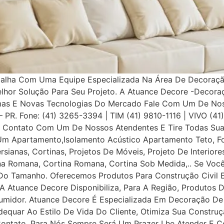
balha Com Uma Equipe Especializada Na Área De Decoração
elhor Solução Para Seu Projeto. A Atuance Decore -Decora
as E Novas Tecnologias Do Mercado Fale Com Um De Nosso
a – PR. Fone: (41) 3265-3394 | TIM (41) 9810-1116 | VIVO (4
Contato Com Um De Nossos Atendentes E Tire Todas Suas
Um Apartamento,Isolamento Acústico Apartamento Teto, Fo
ersianas, Cortinas, Projetos De Móveis, Projeto De Interior
iana Romana, Cortina Romana, Cortina Sob Medida,.. Se Voc
o Tamanho. Oferecemos Produtos Para Construção Civil E P
 A Atuance Decore Disponibiliza, Para A Região, Produtos 
umidor. Atuance Decore É Especializada Em Decoração De I
dequar Ao Estilo De Vida Do Cliente, Otimiza Sua Construç
tato, Para Nós Sempre Será Um Prazer Lhe Atender E Con