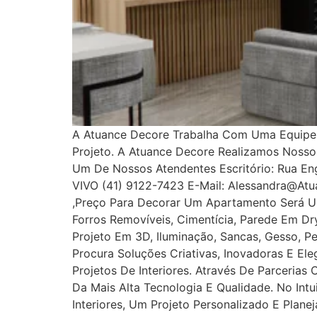
A Atuance Decore Trabalha Com Uma Equipe E
Projeto. A Atuance Decore Realizamos Noss
Um De Nossos Atendentes Escritório: Rua Enge
VIVO (41) 9122-7423 E-Mail: Alessandra@at
,Preço Para Decorar Um Apartamento Será U
Forros Removíveis, Cimentícia, Parede Em Dryw
Projeto Em 3D, Iluminação, Sancas, Gesso, Pe
Procura Soluções Criativas, Inovadoras E E
Projetos De Interiores. Através De Parcerias
Da Mais Alta Tecnologia E Qualidade. No In
Interiores, Um Projeto Personalizado E Plan