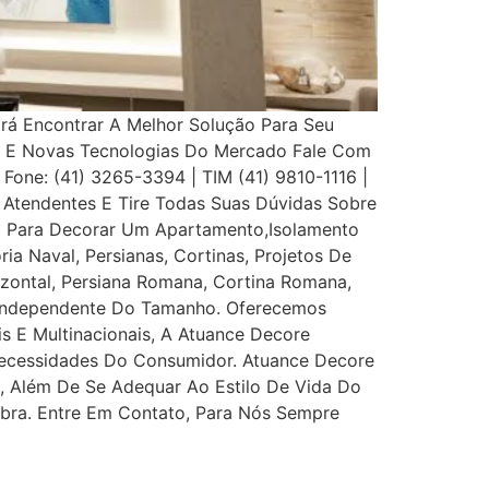
Irá Encontrar A Melhor Solução Para Seu
s E Novas Tecnologias Do Mercado Fale Com
 Fone: (41) 3265-3394 | TIM (41) 9810-1116 |
Atendentes E Tire Todas Suas Dúvidas Sobre
eço Para Decorar Um Apartamento,Isolamento
ia Naval, Persianas, Cortinas, Projetos De
rizontal, Persiana Romana, Cortina Romana,
, Independente Do Tamanho. Oferecemos
is E Multinacionais, A Atuance Decore
s Necessidades Do Consumidor. Atuance Decore
l, Além De Se Adequar Ao Estilo De Vida Do
bra. Entre Em Contato, Para Nós Sempre