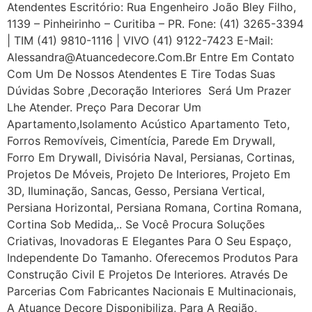
Atendentes Escritório: Rua Engenheiro João Bley Filho,
1139 – Pinheirinho – Curitiba – PR. Fone: (41) 3265-3394
| TIM (41) 9810-1116 | VIVO (41) 9122-7423 E-Mail:
Alessandra@atuancedecore.com.br Entre Em Contato
Com Um De Nossos Atendentes E Tire Todas Suas
Dúvidas Sobre ,Decoração Interiores Será Um Prazer
Lhe Atender. Preço Para Decorar Um
Apartamento,Isolamento Acústico Apartamento Teto,
Forros Removíveis, Cimentícia, Parede Em Drywall,
Forro Em Drywall, Divisória Naval, Persianas, Cortinas,
Projetos De Móveis, Projeto De Interiores, Projeto Em
3D, Iluminação, Sancas, Gesso, Persiana Vertical,
Persiana Horizontal, Persiana Romana, Cortina Romana,
Cortina Sob Medida,.. Se Você Procura Soluções
Criativas, Inovadoras E Elegantes Para O Seu Espaço,
Independente Do Tamanho. Oferecemos Produtos Para
Construção Civil E Projetos De Interiores. Através De
Parcerias Com Fabricantes Nacionais E Multinacionais,
A Atuance Decore Disponibiliza, Para A Região,