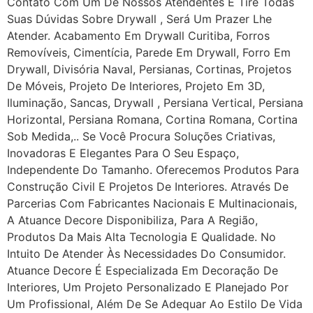
Contato Com Um De Nossos Atendentes E Tire Todas
Suas Dúvidas Sobre Drywall ‎, Será Um Prazer Lhe
Atender. Acabamento Em Drywall Curitiba, Forros
Removíveis, Cimentícia, Parede Em Drywall, Forro Em
Drywall, Divisória Naval, Persianas, Cortinas, Projetos
De Móveis, Projeto De Interiores, Projeto Em 3D,
Iluminação, Sancas, Drywall , Persiana Vertical, Persiana
Horizontal, Persiana Romana, Cortina Romana, Cortina
Sob Medida,.. Se Você Procura Soluções Criativas,
Inovadoras E Elegantes Para O Seu Espaço,
Independente Do Tamanho. Oferecemos Produtos Para
Construção Civil E Projetos De Interiores. Através De
Parcerias Com Fabricantes Nacionais E Multinacionais,
A Atuance Decore Disponibiliza, Para A Região,
Produtos Da Mais Alta Tecnologia E Qualidade. No
Intuito De Atender Às Necessidades Do Consumidor.
Atuance Decore É Especializada Em Decoração De
Interiores, Um Projeto Personalizado E Planejado Por
Um Profissional, Além De Se Adequar Ao Estilo De Vida