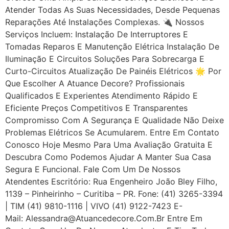
Atender Todas As Suas Necessidades, Desde Pequenas
Reparações Até Instalações Complexas. 🔌 Nossos
Serviços Incluem: Instalação De Interruptores E
Tomadas Reparos E Manutenção Elétrica Instalação De
Iluminação E Circuitos Soluções Para Sobrecarga E
Curto-Circuitos Atualização De Painéis Elétricos 🌟 Por
Que Escolher A Atuance Decore? Profissionais
Qualificados E Experientes Atendimento Rápido E
Eficiente Preços Competitivos E Transparentes
Compromisso Com A Segurança E Qualidade Não Deixe
Problemas Elétricos Se Acumularem. Entre Em Contato
Conosco Hoje Mesmo Para Uma Avaliação Gratuita E
Descubra Como Podemos Ajudar A Manter Sua Casa
Segura E Funcional. Fale Com Um De Nossos
Atendentes Escritório: Rua Engenheiro João Bley Filho,
1139 – Pinheirinho – Curitiba – PR. Fone: (41) 3265-3394
| TIM (41) 9810-1116 | VIVO (41) 9122-7423 E-
Mail: Alessandra@atuancedecore.com.br Entre Em