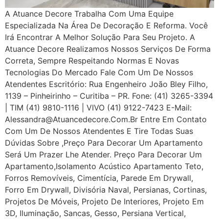
A Atuance Decore Trabalha Com Uma Equipe
Especializada Na Área De Decoração E Reforma. Você
Irá Encontrar A Melhor Solução Para Seu Projeto. A
Atuance Decore Realizamos Nossos Serviços De Forma
Correta, Sempre Respeitando Normas E Novas
Tecnologias Do Mercado Fale Com Um De Nossos
Atendentes Escritório: Rua Engenheiro João Bley Filho,
1139 – Pinheirinho – Curitiba – PR. Fone: (41) 3265-3394
| TIM (41) 9810-1116 | VIVO (41) 9122-7423 E-Mail:
Alessandra@atuancedecore.com.br Entre Em Contato
Com Um De Nossos Atendentes E Tire Todas Suas
Dúvidas Sobre ,Preço Para Decorar Um Apartamento
Será Um Prazer Lhe Atender. Preço Para Decorar Um
Apartamento,Isolamento Acústico Apartamento Teto,
Forros Removíveis, Cimentícia, Parede Em Drywall,
Forro Em Drywall, Divisória Naval, Persianas, Cortinas,
Projetos De Móveis, Projeto De Interiores, Projeto Em
3D, Iluminação, Sancas, Gesso, Persiana Vertical,