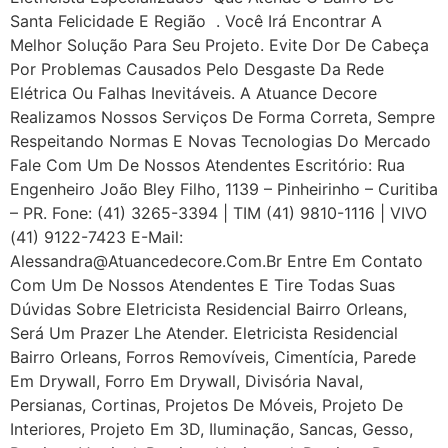
Santa Felicidade E Região . Você Irá Encontrar A
Melhor Solução Para Seu Projeto. Evite Dor De Cabeça
Por Problemas Causados Pelo Desgaste Da Rede
Elétrica Ou Falhas Inevitáveis. A Atuance Decore
Realizamos Nossos Serviços De Forma Correta, Sempre
Respeitando Normas E Novas Tecnologias Do Mercado
Fale Com Um De Nossos Atendentes Escritório: Rua
Engenheiro João Bley Filho, 1139 – Pinheirinho – Curitiba
– PR. Fone: (41) 3265-3394 | TIM (41) 9810-1116 | VIVO
(41) 9122-7423 E-Mail:
Alessandra@atuancedecore.com.br Entre Em Contato
Com Um De Nossos Atendentes E Tire Todas Suas
Dúvidas Sobre Eletricista Residencial Bairro Orleans,
Será Um Prazer Lhe Atender. Eletricista Residencial
Bairro Orleans, Forros Removíveis, Cimentícia, Parede
Em Drywall, Forro Em Drywall, Divisória Naval,
Persianas, Cortinas, Projetos De Móveis, Projeto De
Interiores, Projeto Em 3D, Iluminação, Sancas, Gesso,