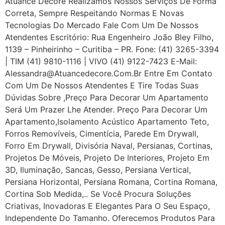
Atuance Decore Realizamos Nossos Serviços De Forma
Correta, Sempre Respeitando Normas E Novas
Tecnologias Do Mercado Fale Com Um De Nossos
Atendentes Escritório: Rua Engenheiro João Bley Filho,
1139 – Pinheirinho – Curitiba – PR. Fone: (41) 3265-3394
| TIM (41) 9810-1116 | VIVO (41) 9122-7423 E-Mail:
Alessandra@atuancedecore.com.br Entre Em Contato
Com Um De Nossos Atendentes E Tire Todas Suas
Dúvidas Sobre ,Preço Para Decorar Um Apartamento
Será Um Prazer Lhe Atender. Preço Para Decorar Um
Apartamento,Isolamento Acústico Apartamento Teto,
Forros Removíveis, Cimentícia, Parede Em Drywall,
Forro Em Drywall, Divisória Naval, Persianas, Cortinas,
Projetos De Móveis, Projeto De Interiores, Projeto Em
3D, Iluminação, Sancas, Gesso, Persiana Vertical,
Persiana Horizontal, Persiana Romana, Cortina Romana,
Cortina Sob Medida,.. Se Você Procura Soluções
Criativas, Inovadoras E Elegantes Para O Seu Espaço,
Independente Do Tamanho. Oferecemos Produtos Para