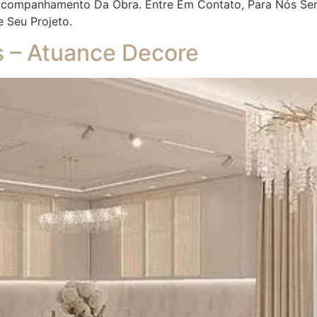
 Acompanhamento Da Obra. Entre Em Contato, Para Nós Se
e Seu Projeto.
es – Atuance Decore