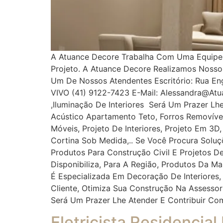
A Atuance Decore Trabalha Com Uma Equipe Es
Projeto. A Atuance Decore Realizamos Noss
Um De Nossos Atendentes Escritório: Rua Enge
VIVO (41) 9122-7423 E-Mail: Alessandra@at
,iluminação De Interiores Será Um Prazer Lh
Acústico Apartamento Teto, Forros Removíveis
Móveis, Projeto De Interiores, Projeto Em 3D
Cortina Sob Medida,.. Se Você Procura Solu
Produtos Para Construção Civil E Projetos De
Disponibiliza, Para A Região, Produtos Da M
É Especializada Em Decoração De Interiores,
Cliente, Otimiza Sua Construção Na Assess
Será Um Prazer Lhe Atender E Contribuir Co
Eletricista Residencial