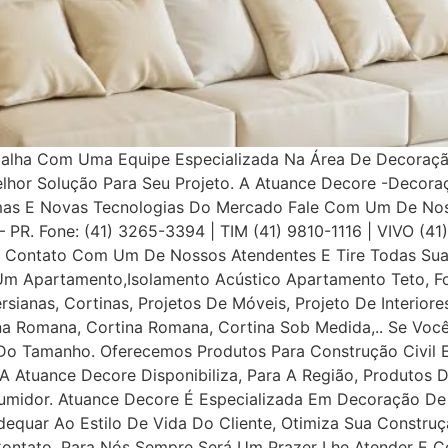
balha Com Uma Equipe Especializada Na Área De Decoração
elhor Solução Para Seu Projeto. A Atuance Decore -Decora
as E Novas Tecnologias Do Mercado Fale Com Um De Nosso
a – PR. Fone: (41) 3265-3394 | TIM (41) 9810-1116 | VIVO (4
Contato Com Um De Nossos Atendentes E Tire Todas Suas
Um Apartamento,Isolamento Acústico Apartamento Teto, Fo
ersianas, Cortinas, Projetos De Móveis, Projeto De Interior
iana Romana, Cortina Romana, Cortina Sob Medida,.. Se Voc
o Tamanho. Oferecemos Produtos Para Construção Civil E P
 A Atuance Decore Disponibiliza, Para A Região, Produtos 
umidor. Atuance Decore É Especializada Em Decoração De I
dequar Ao Estilo De Vida Do Cliente, Otimiza Sua Construç
tato, Para Nós Sempre Será Um Prazer Lhe Atender E Con