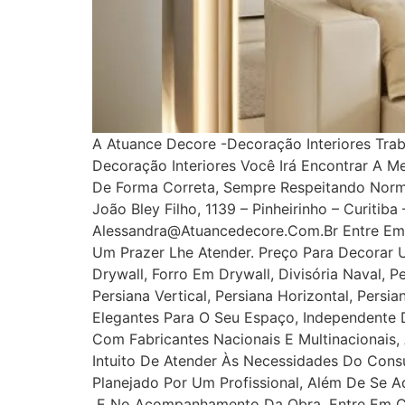
A Atuance Decore -Decoração Interiores Tra
Decoração Interiores Você Irá Encontrar A M
De Forma Correta, Sempre Respeitando Norm
João Bley Filho, 1139 – Pinheirinho – Curitib
Alessandra@atuancedecore.com.br Entre Em 
Um Prazer Lhe Atender. Preço Para Decorar 
Drywall, Forro Em Drywall, Divisória Naval, P
Persiana Vertical, Persiana Horizontal, Pers
Elegantes Para O Seu Espaço, Independente D
Com Fabricantes Nacionais E Multinacionais,
Intuito De Atender Às Necessidades Do Cons
Planejado Por Um Profissional, Além De Se A
E No Acompanhamento Da Obra. Entre Em Con