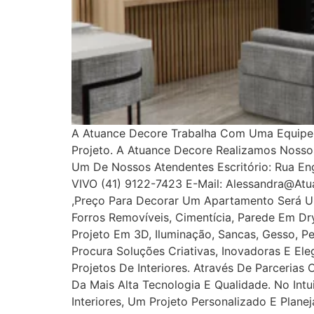
A Atuance Decore Trabalha Com Uma Equipe E
Projeto. A Atuance Decore Realizamos Noss
Um De Nossos Atendentes Escritório: Rua Enge
VIVO (41) 9122-7423 E-Mail: Alessandra@at
,Preço Para Decorar Um Apartamento Será U
Forros Removíveis, Cimentícia, Parede Em Dryw
Projeto Em 3D, Iluminação, Sancas, Gesso, Pe
Procura Soluções Criativas, Inovadoras E E
Projetos De Interiores. Através De Parcerias
Da Mais Alta Tecnologia E Qualidade. No In
Interiores, Um Projeto Personalizado E Plan