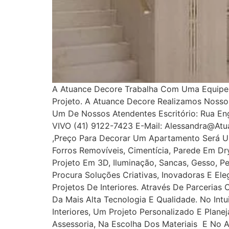
A Atuance Decore Trabalha Com Uma Equipe E
Projeto. A Atuance Decore Realizamos Noss
Um De Nossos Atendentes Escritório: Rua Enge
VIVO (41) 9122-7423 E-Mail: Alessandra@at
,Preço Para Decorar Um Apartamento Será U
Forros Removíveis, Cimentícia, Parede Em Dryw
Projeto Em 3D, Iluminação, Sancas, Gesso, Pe
Procura Soluções Criativas, Inovadoras E E
Projetos De Interiores. Através De Parcerias
Da Mais Alta Tecnologia E Qualidade. No In
Interiores, Um Projeto Personalizado E Plan
Assessoria, Na Escolha Dos Materiais E No