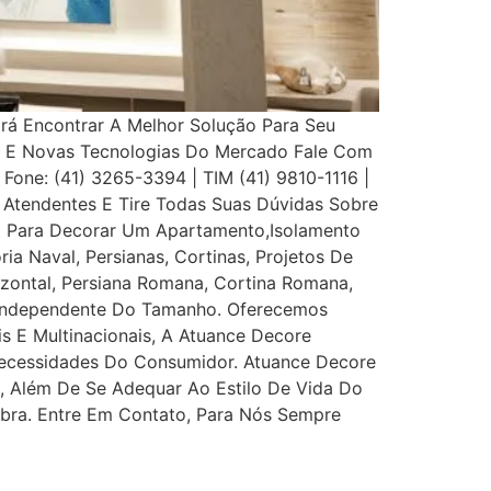
Irá Encontrar A Melhor Solução Para Seu
s E Novas Tecnologias Do Mercado Fale Com
 Fone: (41) 3265-3394 | TIM (41) 9810-1116 |
Atendentes E Tire Todas Suas Dúvidas Sobre
eço Para Decorar Um Apartamento,Isolamento
ia Naval, Persianas, Cortinas, Projetos De
rizontal, Persiana Romana, Cortina Romana,
, Independente Do Tamanho. Oferecemos
is E Multinacionais, A Atuance Decore
s Necessidades Do Consumidor. Atuance Decore
l, Além De Se Adequar Ao Estilo De Vida Do
bra. Entre Em Contato, Para Nós Sempre