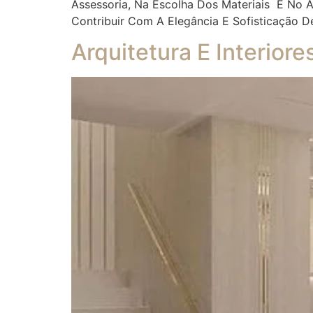
Assessoria, Na Escolha Dos Materiais E No
Contribuir Com A Elegância E Sofisticação D
Arquitetura E Interior