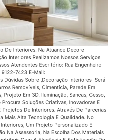
 De Interiores. Na Atuance Decore -
ção Interiores Realizamos Nossos Serviços
s Atendentes Escritório: Rua Engenheiro
1) 9122-7423 E-Mail:
 Dúvidas Sobre ,Decoração Interiores Será
rros Removíveis, Cimentícia, Parede Em
es, Projeto Em 3D, Iluminação, Sancas, Gesso,
ê Procura Soluções Criativas, Inovadoras E
rojetos De Interiores. Através De Parcerias
Da Mais Alta Tecnologia E Qualidade. No
nteriores, Um Projeto Personalizado E
ão Na Assessoria, Na Escolha Dos Materiais
tribuir Com A Elegância E Sofisticação De