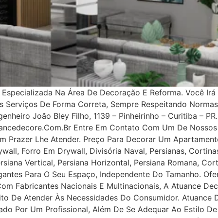
specializada Na Área De Decoração E Reforma. Você Irá 
os Serviços De Forma Correta, Sempre Respeitando Norma
nheiro João Bley Filho, 1139 – Pinheirinho – Curitiba – PR.
uancedecore.com.br Entre Em Contato Com Um De Nossos 
m Prazer Lhe Atender. Preço Para Decorar Um Apartamento
all, Forro Em Drywall, Divisória Naval, Persianas, Cortinas
rsiana Vertical, Persiana Horizontal, Persiana Romana, Co
legantes Para O Seu Espaço, Independente Do Tamanho. Ofe
 Com Fabricantes Nacionais E Multinacionais, A Atuance Dec
tuito De Atender Às Necessidades Do Consumidor. Atuance
ejado Por Um Profissional, Além De Se Adequar Ao Estilo D