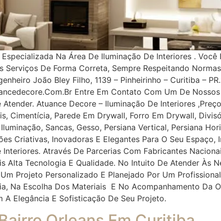
pecializada Na Área De Iluminação De Interiores . Você 
os Serviços De Forma Correta, Sempre Respeitando Norma
nheiro João Bley Filho, 1139 – Pinheirinho – Curitiba – PR.
uancedecore.com.br Entre Em Contato Com Um De Nossos 
e Atender. Atuance Decore – Iluminação De Interiores ,Pr
, Cimentícia, Parede Em Drywall, Forro Em Drywall, Divisór
, Iluminação, Sancas, Gesso, Persiana Vertical, Persiana Ho
ções Criativas, Inovadoras E Elegantes Para O Seu Espaço
 Interiores. Através De Parcerias Com Fabricantes Naciona
ais Alta Tecnologia E Qualidade. No Intuito De Atender À
 Um Projeto Personalizado E Planejado Por Um Profissiona
oria, Na Escolha Dos Materiais E No Acompanhamento Da O
m A Elegância E Sofisticação De Seu Projeto.
 Bairro Orleans Em Curitiba