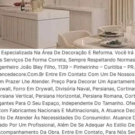
specializada Na Área De Decoração E Reforma. Você Irá 
os Serviços De Forma Correta, Sempre Respeitando Norma
nheiro João Bley Filho, 1139 – Pinheirinho – Curitiba – PR.
uancedecore.com.br Entre Em Contato Com Um De Nossos 
m Prazer Lhe Atender. Preço Para Decorar Um Apartamento
all, Forro Em Drywall, Divisória Naval, Persianas, Cortinas
rsiana Vertical, Persiana Horizontal, Persiana Romana, Co
legantes Para O Seu Espaço, Independente Do Tamanho. Ofe
 Com Fabricantes Nacionais E Multinacionais, A Atuance Dec
tuito De Atender Às Necessidades Do Consumidor. Atuance
ejado Por Um Profissional, Além De Se Adequar Ao Estilo D
 Acompanhamento Da Obra. Entre Em Contato, Para Nós Se