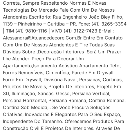
Correta, Sempre Respeitando Normas E Novas
Tecnologias Do Mercado Fale Com Um De Nossos
Atendentes Escritório: Rua Engenheiro João Bley Filho,
1139 – Pinheirinho – Curitiba – PR. Fone: (41) 3265-3394
| TIM (41) 9810-1116 | VIVO (41) 9122-7423 E-Mail:
Alessandra@atuancedecore.com.br Entre Em Contato
Com Um De Nossos Atendentes E Tire Todas Suas
Dúvidas Sobre ,Decoração Interiores Será Um Prazer
Lhe Atender. Preço Para Decorar Um
Apartamento,Isolamento Acústico Apartamento Teto,
Forros Removíveis, Cimentícia, Parede Em Drywall,
Forro Em Drywall, Divisória Naval, Persianas, Cortinas,
Projetos De Móveis, Projeto De Interiores, Projeto Em
3D, Iluminação, Sancas, Gesso, Persiana Vertical,
Persiana Horizontal, Persiana Romana, Cortina Romana,
Cortina Sob Medida,.. Se Você Procura Soluções
Criativas, Inovadoras E Elegantes Para O Seu Espaço,
Independente Do Tamanho. Oferecemos Produtos Para
Construção Civil E Projetos De Interiores. Através De