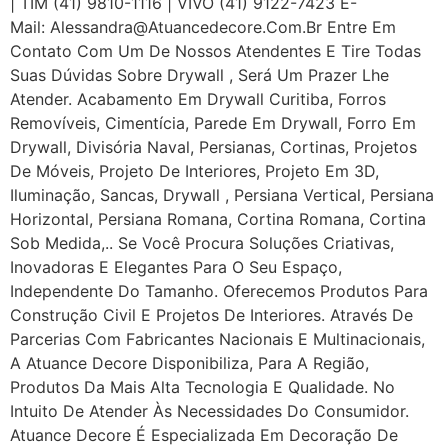
| TIM (41) 9810-1116 | VIVO (41) 9122-7423 E-
Mail: Alessandra@atuancedecore.com.br Entre Em
Contato Com Um De Nossos Atendentes E Tire Todas
Suas Dúvidas Sobre Drywall ‎, Será Um Prazer Lhe
Atender. Acabamento Em Drywall Curitiba, Forros
Removíveis, Cimentícia, Parede Em Drywall, Forro Em
Drywall, Divisória Naval, Persianas, Cortinas, Projetos
De Móveis, Projeto De Interiores, Projeto Em 3D,
Iluminação, Sancas, Drywall , Persiana Vertical, Persiana
Horizontal, Persiana Romana, Cortina Romana, Cortina
Sob Medida,.. Se Você Procura Soluções Criativas,
Inovadoras E Elegantes Para O Seu Espaço,
Independente Do Tamanho. Oferecemos Produtos Para
Construção Civil E Projetos De Interiores. Através De
Parcerias Com Fabricantes Nacionais E Multinacionais,
A Atuance Decore Disponibiliza, Para A Região,
Produtos Da Mais Alta Tecnologia E Qualidade. No
Intuito De Atender Às Necessidades Do Consumidor.
Atuance Decore É Especializada Em Decoração De