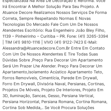
Especializada Na Área De Decoração E Reforma. Você
Irá Encontrar A Melhor Solução Para Seu Projeto. A
Atuance Decore Realizamos Nossos Serviços De Forma
Correta, Sempre Respeitando Normas E Novas
Tecnologias Do Mercado Fale Com Um De Nossos
Atendentes Escritório: Rua Engenheiro João Bley Filho,
1139 – Pinheirinho – Curitiba – PR. Fone: (41) 3265-3394
| TIM (41) 9810-1116 | VIVO (41) 9122-7423 E-Mail:
Alessandra@atuancedecore.com.br Entre Em Contato
Com Um De Nossos Atendentes E Tire Todas Suas
Dúvidas Sobre ,Preço Para Decorar Um Apartamento
Será Um Prazer Lhe Atender. Preço Para Decorar Um
Apartamento,Isolamento Acústico Apartamento Teto,
Forros Removíveis, Cimentícia, Parede Em Drywall,
Forro Em Drywall, Divisória Naval, Persianas, Cortinas,
Projetos De Móveis, Projeto De Interiores, Projeto Em
3D, Iluminação, Sancas, Gesso, Persiana Vertical,
Persiana Horizontal, Persiana Romana, Cortina Romana,
Cortina Sob Medida,.. Se Você Procura Soluções