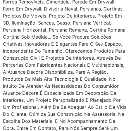
Forros Removíveis, Cimentícia, Parede Em Drywall,
Forro Em Drywall, Divisória Naval, Persianas, Cortinas,
Projetos De Móveis, Projeto De Interiores, Projeto Em
3D, Iluminação, Sancas, Gesso, Persiana Vertical,
Persiana Horizontal, Persiana Romana, Cortina Romana,
Cortina Sob Medida,.. Se Você Procura Soluções
Criativas, Inovadoras E Elegantes Para O Seu Espaço,
Independente Do Tamanho. Oferecemos Produtos Para
Construção Civil E Projetos De Interiores. Através De
Parcerias Com Fabricantes Nacionais E Multinacionais,
A Atuance Decore Disponibiliza, Para A Região,
Produtos Da Mais Alta Tecnologia E Qualidade. No
Intuito De Atender Às Necessidades Do Consumidor.
Atuance Decore É Especializada Em Decoração De
Interiores, Um Projeto Personalizado E Planejado Por
Um Profissional, Além De Se Adequar Ao Estilo De Vida
Do Cliente, Otimiza Sua Construção Na Assessoria, Na
Escolha Dos Materiais E No Acompanhamento Da
Obra. Entre Em Contato, Para Nós Sempre Será Um