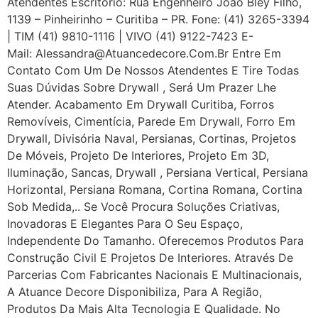
Atendentes Escritório: Rua Engenheiro João Bley Filho,
1139 – Pinheirinho – Curitiba – PR. Fone: (41) 3265-3394
| TIM (41) 9810-1116 | VIVO (41) 9122-7423 E-
Mail: Alessandra@atuancedecore.com.br Entre Em
Contato Com Um De Nossos Atendentes E Tire Todas
Suas Dúvidas Sobre Drywall ‎, Será Um Prazer Lhe
Atender. Acabamento Em Drywall Curitiba, Forros
Removíveis, Cimentícia, Parede Em Drywall, Forro Em
Drywall, Divisória Naval, Persianas, Cortinas, Projetos
De Móveis, Projeto De Interiores, Projeto Em 3D,
Iluminação, Sancas, Drywall , Persiana Vertical, Persiana
Horizontal, Persiana Romana, Cortina Romana, Cortina
Sob Medida,.. Se Você Procura Soluções Criativas,
Inovadoras E Elegantes Para O Seu Espaço,
Independente Do Tamanho. Oferecemos Produtos Para
Construção Civil E Projetos De Interiores. Através De
Parcerias Com Fabricantes Nacionais E Multinacionais,
A Atuance Decore Disponibiliza, Para A Região,
Produtos Da Mais Alta Tecnologia E Qualidade. No