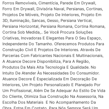
Forros Removíveis, Cimentícia, Parede Em Drywall,
Forro Em Drywall, Divisória Naval, Persianas, Cortinas,
Projetos De Móveis, Projeto De Interiores, Projeto Em
3D, Iluminação, Sancas, Gesso, Persiana Vertical,
Persiana Horizontal, Persiana Romana, Cortina Romana,
Cortina Sob Medida,.. Se Você Procura Soluções
Criativas, Inovadoras E Elegantes Para O Seu Espaço,
Independente Do Tamanho. Oferecemos Produtos Para
Construção Civil E Projetos De Interiores. Através De
Parcerias Com Fabricantes Nacionais E Multinacionais,
A Atuance Decore Disponibiliza, Para A Região,
Produtos Da Mais Alta Tecnologia E Qualidade. No
Intuito De Atender Às Necessidades Do Consumidor.
Atuance Decore É Especializada Em Decoração De
Interiores, Um Projeto Personalizado E Planejado Por
Um Profissional, Além De Se Adequar Ao Estilo De Vida
Do Cliente, Otimiza Sua Construção Na Assessoria, Na
Escolha Dos Materiais E No Acompanhamento Da
Obra. Entre Em Contato, Para Nós Sempre Será Um