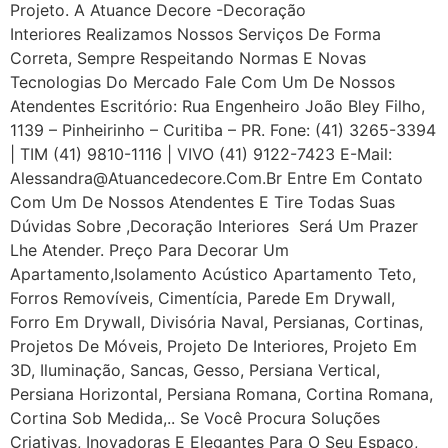
Projeto. A Atuance Decore -Decoração
Interiores Realizamos Nossos Serviços De Forma
Correta, Sempre Respeitando Normas E Novas
Tecnologias Do Mercado Fale Com Um De Nossos
Atendentes Escritório: Rua Engenheiro João Bley Filho,
1139 – Pinheirinho – Curitiba – PR. Fone: (41) 3265-3394
| TIM (41) 9810-1116 | VIVO (41) 9122-7423 E-Mail:
Alessandra@atuancedecore.com.br Entre Em Contato
Com Um De Nossos Atendentes E Tire Todas Suas
Dúvidas Sobre ,Decoração Interiores Será Um Prazer
Lhe Atender. Preço Para Decorar Um
Apartamento,Isolamento Acústico Apartamento Teto,
Forros Removíveis, Cimentícia, Parede Em Drywall,
Forro Em Drywall, Divisória Naval, Persianas, Cortinas,
Projetos De Móveis, Projeto De Interiores, Projeto Em
3D, Iluminação, Sancas, Gesso, Persiana Vertical,
Persiana Horizontal, Persiana Romana, Cortina Romana,
Cortina Sob Medida,.. Se Você Procura Soluções
Criativas, Inovadoras E Elegantes Para O Seu Espaço,