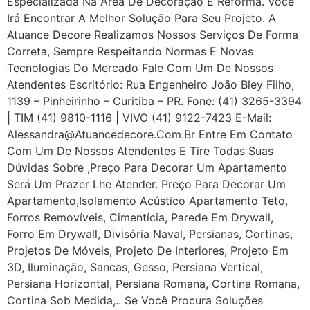
Especializada Na Área De Decoração E Reforma. Você
Irá Encontrar A Melhor Solução Para Seu Projeto. A
Atuance Decore Realizamos Nossos Serviços De Forma
Correta, Sempre Respeitando Normas E Novas
Tecnologias Do Mercado Fale Com Um De Nossos
Atendentes Escritório: Rua Engenheiro João Bley Filho,
1139 – Pinheirinho – Curitiba – PR. Fone: (41) 3265-3394
| TIM (41) 9810-1116 | VIVO (41) 9122-7423 E-Mail:
Alessandra@atuancedecore.com.br Entre Em Contato
Com Um De Nossos Atendentes E Tire Todas Suas
Dúvidas Sobre ,Preço Para Decorar Um Apartamento
Será Um Prazer Lhe Atender. Preço Para Decorar Um
Apartamento,Isolamento Acústico Apartamento Teto,
Forros Removíveis, Cimentícia, Parede Em Drywall,
Forro Em Drywall, Divisória Naval, Persianas, Cortinas,
Projetos De Móveis, Projeto De Interiores, Projeto Em
3D, Iluminação, Sancas, Gesso, Persiana Vertical,
Persiana Horizontal, Persiana Romana, Cortina Romana,
Cortina Sob Medida,.. Se Você Procura Soluções