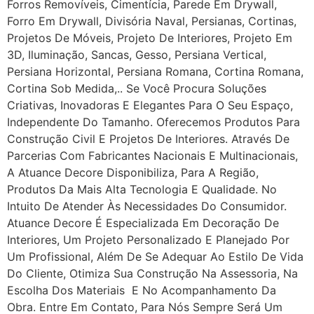
Forros Removíveis, Cimentícia, Parede Em Drywall,
Forro Em Drywall, Divisória Naval, Persianas, Cortinas,
Projetos De Móveis, Projeto De Interiores, Projeto Em
3D, Iluminação, Sancas, Gesso, Persiana Vertical,
Persiana Horizontal, Persiana Romana, Cortina Romana,
Cortina Sob Medida,.. Se Você Procura Soluções
Criativas, Inovadoras E Elegantes Para O Seu Espaço,
Independente Do Tamanho. Oferecemos Produtos Para
Construção Civil E Projetos De Interiores. Através De
Parcerias Com Fabricantes Nacionais E Multinacionais,
A Atuance Decore Disponibiliza, Para A Região,
Produtos Da Mais Alta Tecnologia E Qualidade. No
Intuito De Atender Às Necessidades Do Consumidor.
Atuance Decore É Especializada Em Decoração De
Interiores, Um Projeto Personalizado E Planejado Por
Um Profissional, Além De Se Adequar Ao Estilo De Vida
Do Cliente, Otimiza Sua Construção Na Assessoria, Na
Escolha Dos Materiais E No Acompanhamento Da
Obra. Entre Em Contato, Para Nós Sempre Será Um