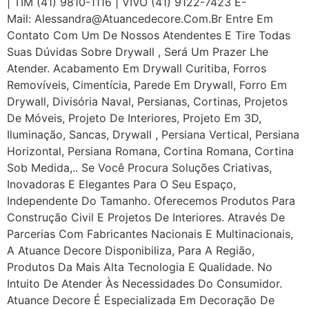
| TIM (41) 9810-1116 | VIVO (41) 9122-7423 E-
Mail: Alessandra@atuancedecore.com.br Entre Em
Contato Com Um De Nossos Atendentes E Tire Todas
Suas Dúvidas Sobre Drywall ‎, Será Um Prazer Lhe
Atender. Acabamento Em Drywall Curitiba, Forros
Removíveis, Cimentícia, Parede Em Drywall, Forro Em
Drywall, Divisória Naval, Persianas, Cortinas, Projetos
De Móveis, Projeto De Interiores, Projeto Em 3D,
Iluminação, Sancas, Drywall , Persiana Vertical, Persiana
Horizontal, Persiana Romana, Cortina Romana, Cortina
Sob Medida,.. Se Você Procura Soluções Criativas,
Inovadoras E Elegantes Para O Seu Espaço,
Independente Do Tamanho. Oferecemos Produtos Para
Construção Civil E Projetos De Interiores. Através De
Parcerias Com Fabricantes Nacionais E Multinacionais,
A Atuance Decore Disponibiliza, Para A Região,
Produtos Da Mais Alta Tecnologia E Qualidade. No
Intuito De Atender Às Necessidades Do Consumidor.
Atuance Decore É Especializada Em Decoração De