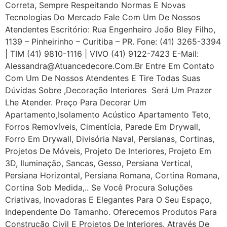
Correta, Sempre Respeitando Normas E Novas
Tecnologias Do Mercado Fale Com Um De Nossos
Atendentes Escritório: Rua Engenheiro João Bley Filho,
1139 – Pinheirinho – Curitiba – PR. Fone: (41) 3265-3394
| TIM (41) 9810-1116 | VIVO (41) 9122-7423 E-Mail:
Alessandra@atuancedecore.com.br Entre Em Contato
Com Um De Nossos Atendentes E Tire Todas Suas
Dúvidas Sobre ,Decoração Interiores Será Um Prazer
Lhe Atender. Preço Para Decorar Um
Apartamento,Isolamento Acústico Apartamento Teto,
Forros Removíveis, Cimentícia, Parede Em Drywall,
Forro Em Drywall, Divisória Naval, Persianas, Cortinas,
Projetos De Móveis, Projeto De Interiores, Projeto Em
3D, Iluminação, Sancas, Gesso, Persiana Vertical,
Persiana Horizontal, Persiana Romana, Cortina Romana,
Cortina Sob Medida,.. Se Você Procura Soluções
Criativas, Inovadoras E Elegantes Para O Seu Espaço,
Independente Do Tamanho. Oferecemos Produtos Para
Construção Civil E Projetos De Interiores. Através De