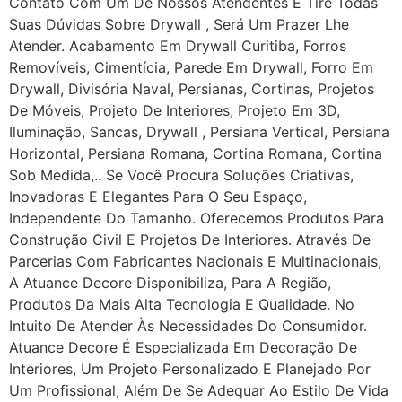
Contato Com Um De Nossos Atendentes E Tire Todas
Suas Dúvidas Sobre Drywall ‎, Será Um Prazer Lhe
Atender. Acabamento Em Drywall Curitiba, Forros
Removíveis, Cimentícia, Parede Em Drywall, Forro Em
Drywall, Divisória Naval, Persianas, Cortinas, Projetos
De Móveis, Projeto De Interiores, Projeto Em 3D,
Iluminação, Sancas, Drywall , Persiana Vertical, Persiana
Horizontal, Persiana Romana, Cortina Romana, Cortina
Sob Medida,.. Se Você Procura Soluções Criativas,
Inovadoras E Elegantes Para O Seu Espaço,
Independente Do Tamanho. Oferecemos Produtos Para
Construção Civil E Projetos De Interiores. Através De
Parcerias Com Fabricantes Nacionais E Multinacionais,
A Atuance Decore Disponibiliza, Para A Região,
Produtos Da Mais Alta Tecnologia E Qualidade. No
Intuito De Atender Às Necessidades Do Consumidor.
Atuance Decore É Especializada Em Decoração De
Interiores, Um Projeto Personalizado E Planejado Por
Um Profissional, Além De Se Adequar Ao Estilo De Vida