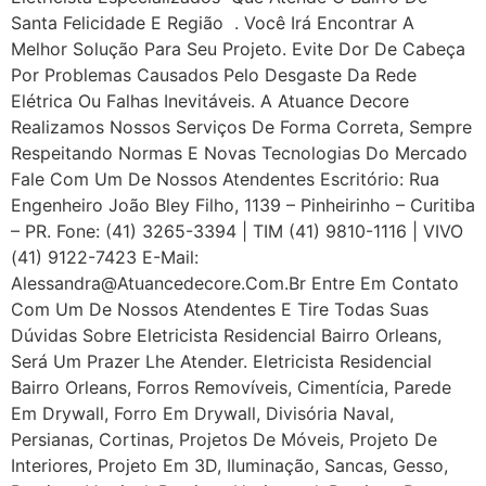
Santa Felicidade E Região . Você Irá Encontrar A
Melhor Solução Para Seu Projeto. Evite Dor De Cabeça
Por Problemas Causados Pelo Desgaste Da Rede
Elétrica Ou Falhas Inevitáveis. A Atuance Decore
Realizamos Nossos Serviços De Forma Correta, Sempre
Respeitando Normas E Novas Tecnologias Do Mercado
Fale Com Um De Nossos Atendentes Escritório: Rua
Engenheiro João Bley Filho, 1139 – Pinheirinho – Curitiba
– PR. Fone: (41) 3265-3394 | TIM (41) 9810-1116 | VIVO
(41) 9122-7423 E-Mail:
Alessandra@atuancedecore.com.br Entre Em Contato
Com Um De Nossos Atendentes E Tire Todas Suas
Dúvidas Sobre Eletricista Residencial Bairro Orleans,
Será Um Prazer Lhe Atender. Eletricista Residencial
Bairro Orleans, Forros Removíveis, Cimentícia, Parede
Em Drywall, Forro Em Drywall, Divisória Naval,
Persianas, Cortinas, Projetos De Móveis, Projeto De
Interiores, Projeto Em 3D, Iluminação, Sancas, Gesso,