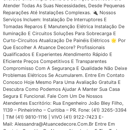
Atender Todas As Suas Necessidades, Desde Pequenas
Reparações Até Instalações Complexas. 🔌 Nossos
Serviços Incluem: Instalação De Interruptores E
Tomadas Reparos E Manutenção Elétrica Instalação De
Iluminação E Circuitos Soluções Para Sobrecarga E
Curto-Circuitos Atualização De Painéis Elétricos 🌟 Por
Que Escolher A Atuance Decore? Profissionais
Qualificados E Experientes Atendimento Rápido E
Eficiente Preços Competitivos E Transparentes
Compromisso Com A Segurança E Qualidade Não Deixe
Problemas Elétricos Se Acumularem. Entre Em Contato
Conosco Hoje Mesmo Para Uma Avaliação Gratuita E
Descubra Como Podemos Ajudar A Manter Sua Casa
Segura E Funcional. Fale Com Um De Nossos
Atendentes Escritório: Rua Engenheiro João Bley Filho,
1139 – Pinheirinho – Curitiba – PR. Fone: (41) 3265-3394
| TIM (41) 9810-1116 | VIVO (41) 9122-7423 E-
Mail: Alessandra@atuancedecore.com.br Entre Em