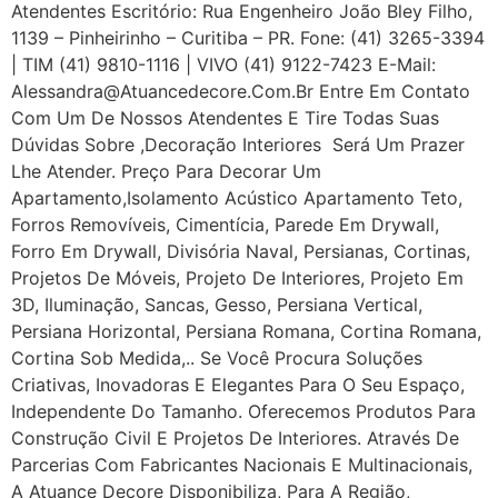
Atendentes Escritório: Rua Engenheiro João Bley Filho,
1139 – Pinheirinho – Curitiba – PR. Fone: (41) 3265-3394
| TIM (41) 9810-1116 | VIVO (41) 9122-7423 E-Mail:
Alessandra@atuancedecore.com.br Entre Em Contato
Com Um De Nossos Atendentes E Tire Todas Suas
Dúvidas Sobre ,Decoração Interiores Será Um Prazer
Lhe Atender. Preço Para Decorar Um
Apartamento,Isolamento Acústico Apartamento Teto,
Forros Removíveis, Cimentícia, Parede Em Drywall,
Forro Em Drywall, Divisória Naval, Persianas, Cortinas,
Projetos De Móveis, Projeto De Interiores, Projeto Em
3D, Iluminação, Sancas, Gesso, Persiana Vertical,
Persiana Horizontal, Persiana Romana, Cortina Romana,
Cortina Sob Medida,.. Se Você Procura Soluções
Criativas, Inovadoras E Elegantes Para O Seu Espaço,
Independente Do Tamanho. Oferecemos Produtos Para
Construção Civil E Projetos De Interiores. Através De
Parcerias Com Fabricantes Nacionais E Multinacionais,
A Atuance Decore Disponibiliza, Para A Região,