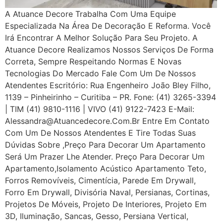
A Atuance Decore Trabalha Com Uma Equipe
Especializada Na Área De Decoração E Reforma. Você
Irá Encontrar A Melhor Solução Para Seu Projeto. A
Atuance Decore Realizamos Nossos Serviços De Forma
Correta, Sempre Respeitando Normas E Novas
Tecnologias Do Mercado Fale Com Um De Nossos
Atendentes Escritório: Rua Engenheiro João Bley Filho,
1139 – Pinheirinho – Curitiba – PR. Fone: (41) 3265-3394
| TIM (41) 9810-1116 | VIVO (41) 9122-7423 E-Mail:
Alessandra@atuancedecore.com.br Entre Em Contato
Com Um De Nossos Atendentes E Tire Todas Suas
Dúvidas Sobre ,Preço Para Decorar Um Apartamento
Será Um Prazer Lhe Atender. Preço Para Decorar Um
Apartamento,Isolamento Acústico Apartamento Teto,
Forros Removíveis, Cimentícia, Parede Em Drywall,
Forro Em Drywall, Divisória Naval, Persianas, Cortinas,
Projetos De Móveis, Projeto De Interiores, Projeto Em
3D, Iluminação, Sancas, Gesso, Persiana Vertical,