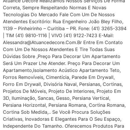
Atuance Decore Realizamos Nossos Serviços De Forma
Correta, Sempre Respeitando Normas E Novas
Tecnologias Do Mercado Fale Com Um De Nossos
Atendentes Escritório: Rua Engenheiro João Bley Filho,
1139 – Pinheirinho – Curitiba – PR. Fone: (41) 3265-3394
| TIM (41) 9810-1116 | VIVO (41) 9122-7423 E-Mail:
Alessandra@atuancedecore.com.br Entre Em Contato
Com Um De Nossos Atendentes E Tire Todas Suas
Dúvidas Sobre ,Preço Para Decorar Um Apartamento
Será Um Prazer Lhe Atender. Preço Para Decorar Um
Apartamento,Isolamento Acústico Apartamento Teto,
Forros Removíveis, Cimentícia, Parede Em Drywall,
Forro Em Drywall, Divisória Naval, Persianas, Cortinas,
Projetos De Móveis, Projeto De Interiores, Projeto Em
3D, Iluminação, Sancas, Gesso, Persiana Vertical,
Persiana Horizontal, Persiana Romana, Cortina Romana,
Cortina Sob Medida,.. Se Você Procura Soluções
Criativas, Inovadoras E Elegantes Para O Seu Espaço,
Independente Do Tamanho. Oferecemos Produtos Para