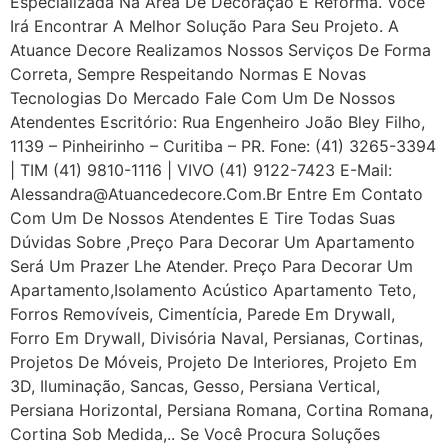
Especializada Na Área De Decoração E Reforma. Você
Irá Encontrar A Melhor Solução Para Seu Projeto. A
Atuance Decore Realizamos Nossos Serviços De Forma
Correta, Sempre Respeitando Normas E Novas
Tecnologias Do Mercado Fale Com Um De Nossos
Atendentes Escritório: Rua Engenheiro João Bley Filho,
1139 – Pinheirinho – Curitiba – PR. Fone: (41) 3265-3394
| TIM (41) 9810-1116 | VIVO (41) 9122-7423 E-Mail:
Alessandra@atuancedecore.com.br Entre Em Contato
Com Um De Nossos Atendentes E Tire Todas Suas
Dúvidas Sobre ,Preço Para Decorar Um Apartamento
Será Um Prazer Lhe Atender. Preço Para Decorar Um
Apartamento,Isolamento Acústico Apartamento Teto,
Forros Removíveis, Cimentícia, Parede Em Drywall,
Forro Em Drywall, Divisória Naval, Persianas, Cortinas,
Projetos De Móveis, Projeto De Interiores, Projeto Em
3D, Iluminação, Sancas, Gesso, Persiana Vertical,
Persiana Horizontal, Persiana Romana, Cortina Romana,
Cortina Sob Medida,.. Se Você Procura Soluções