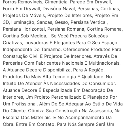
Forros Removíveis, Cimentícia, Parede Em Drywall,
Forro Em Drywall, Divisória Naval, Persianas, Cortinas,
Projetos De Móveis, Projeto De Interiores, Projeto Em
3D, Iluminação, Sancas, Gesso, Persiana Vertical,
Persiana Horizontal, Persiana Romana, Cortina Romana,
Cortina Sob Medida,.. Se Você Procura Soluções
Criativas, Inovadoras E Elegantes Para O Seu Espaço,
Independente Do Tamanho. Oferecemos Produtos Para
Construção Civil E Projetos De Interiores. Através De
Parcerias Com Fabricantes Nacionais E Multinacionais,
A Atuance Decore Disponibiliza, Para A Região,
Produtos Da Mais Alta Tecnologia E Qualidade. No
Intuito De Atender Às Necessidades Do Consumidor.
Atuance Decore É Especializada Em Decoração De
Interiores, Um Projeto Personalizado E Planejado Por
Um Profissional, Além De Se Adequar Ao Estilo De Vida
Do Cliente, Otimiza Sua Construção Na Assessoria, Na
Escolha Dos Materiais E No Acompanhamento Da
Obra. Entre Em Contato, Para Nós Sempre Será Um