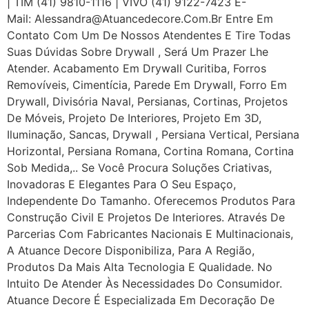
| TIM (41) 9810-1116 | VIVO (41) 9122-7423 E-
Mail: Alessandra@atuancedecore.com.br Entre Em
Contato Com Um De Nossos Atendentes E Tire Todas
Suas Dúvidas Sobre Drywall ‎, Será Um Prazer Lhe
Atender. Acabamento Em Drywall Curitiba, Forros
Removíveis, Cimentícia, Parede Em Drywall, Forro Em
Drywall, Divisória Naval, Persianas, Cortinas, Projetos
De Móveis, Projeto De Interiores, Projeto Em 3D,
Iluminação, Sancas, Drywall , Persiana Vertical, Persiana
Horizontal, Persiana Romana, Cortina Romana, Cortina
Sob Medida,.. Se Você Procura Soluções Criativas,
Inovadoras E Elegantes Para O Seu Espaço,
Independente Do Tamanho. Oferecemos Produtos Para
Construção Civil E Projetos De Interiores. Através De
Parcerias Com Fabricantes Nacionais E Multinacionais,
A Atuance Decore Disponibiliza, Para A Região,
Produtos Da Mais Alta Tecnologia E Qualidade. No
Intuito De Atender Às Necessidades Do Consumidor.
Atuance Decore É Especializada Em Decoração De