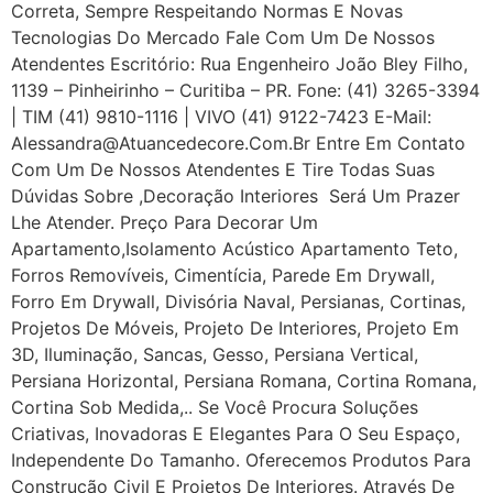
Correta, Sempre Respeitando Normas E Novas
Tecnologias Do Mercado Fale Com Um De Nossos
Atendentes Escritório: Rua Engenheiro João Bley Filho,
1139 – Pinheirinho – Curitiba – PR. Fone: (41) 3265-3394
| TIM (41) 9810-1116 | VIVO (41) 9122-7423 E-Mail:
Alessandra@atuancedecore.com.br Entre Em Contato
Com Um De Nossos Atendentes E Tire Todas Suas
Dúvidas Sobre ,Decoração Interiores Será Um Prazer
Lhe Atender. Preço Para Decorar Um
Apartamento,Isolamento Acústico Apartamento Teto,
Forros Removíveis, Cimentícia, Parede Em Drywall,
Forro Em Drywall, Divisória Naval, Persianas, Cortinas,
Projetos De Móveis, Projeto De Interiores, Projeto Em
3D, Iluminação, Sancas, Gesso, Persiana Vertical,
Persiana Horizontal, Persiana Romana, Cortina Romana,
Cortina Sob Medida,.. Se Você Procura Soluções
Criativas, Inovadoras E Elegantes Para O Seu Espaço,
Independente Do Tamanho. Oferecemos Produtos Para
Construção Civil E Projetos De Interiores. Através De