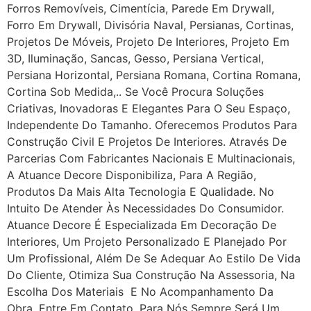
Forros Removíveis, Cimentícia, Parede Em Drywall,
Forro Em Drywall, Divisória Naval, Persianas, Cortinas,
Projetos De Móveis, Projeto De Interiores, Projeto Em
3D, Iluminação, Sancas, Gesso, Persiana Vertical,
Persiana Horizontal, Persiana Romana, Cortina Romana,
Cortina Sob Medida,.. Se Você Procura Soluções
Criativas, Inovadoras E Elegantes Para O Seu Espaço,
Independente Do Tamanho. Oferecemos Produtos Para
Construção Civil E Projetos De Interiores. Através De
Parcerias Com Fabricantes Nacionais E Multinacionais,
A Atuance Decore Disponibiliza, Para A Região,
Produtos Da Mais Alta Tecnologia E Qualidade. No
Intuito De Atender Às Necessidades Do Consumidor.
Atuance Decore É Especializada Em Decoração De
Interiores, Um Projeto Personalizado E Planejado Por
Um Profissional, Além De Se Adequar Ao Estilo De Vida
Do Cliente, Otimiza Sua Construção Na Assessoria, Na
Escolha Dos Materiais E No Acompanhamento Da
Obra. Entre Em Contato, Para Nós Sempre Será Um