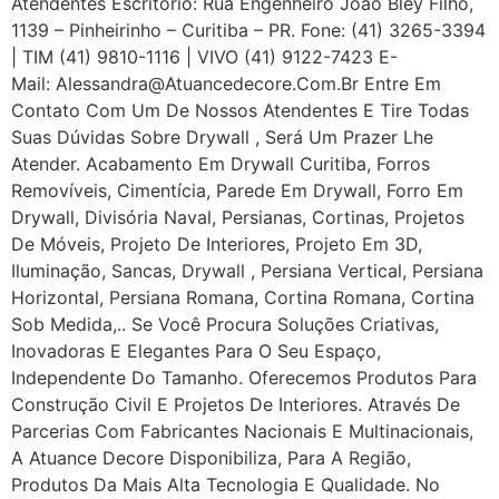
Atendentes Escritório: Rua Engenheiro João Bley Filho,
1139 – Pinheirinho – Curitiba – PR. Fone: (41) 3265-3394
| TIM (41) 9810-1116 | VIVO (41) 9122-7423 E-
Mail: Alessandra@atuancedecore.com.br Entre Em
Contato Com Um De Nossos Atendentes E Tire Todas
Suas Dúvidas Sobre Drywall ‎, Será Um Prazer Lhe
Atender. Acabamento Em Drywall Curitiba, Forros
Removíveis, Cimentícia, Parede Em Drywall, Forro Em
Drywall, Divisória Naval, Persianas, Cortinas, Projetos
De Móveis, Projeto De Interiores, Projeto Em 3D,
Iluminação, Sancas, Drywall , Persiana Vertical, Persiana
Horizontal, Persiana Romana, Cortina Romana, Cortina
Sob Medida,.. Se Você Procura Soluções Criativas,
Inovadoras E Elegantes Para O Seu Espaço,
Independente Do Tamanho. Oferecemos Produtos Para
Construção Civil E Projetos De Interiores. Através De
Parcerias Com Fabricantes Nacionais E Multinacionais,
A Atuance Decore Disponibiliza, Para A Região,
Produtos Da Mais Alta Tecnologia E Qualidade. No