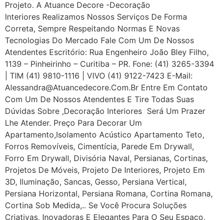
Projeto. A Atuance Decore -Decoração
Interiores Realizamos Nossos Serviços De Forma
Correta, Sempre Respeitando Normas E Novas
Tecnologias Do Mercado Fale Com Um De Nossos
Atendentes Escritório: Rua Engenheiro João Bley Filho,
1139 – Pinheirinho – Curitiba – PR. Fone: (41) 3265-3394
| TIM (41) 9810-1116 | VIVO (41) 9122-7423 E-Mail:
Alessandra@atuancedecore.com.br Entre Em Contato
Com Um De Nossos Atendentes E Tire Todas Suas
Dúvidas Sobre ,Decoração Interiores Será Um Prazer
Lhe Atender. Preço Para Decorar Um
Apartamento,Isolamento Acústico Apartamento Teto,
Forros Removíveis, Cimentícia, Parede Em Drywall,
Forro Em Drywall, Divisória Naval, Persianas, Cortinas,
Projetos De Móveis, Projeto De Interiores, Projeto Em
3D, Iluminação, Sancas, Gesso, Persiana Vertical,
Persiana Horizontal, Persiana Romana, Cortina Romana,
Cortina Sob Medida,.. Se Você Procura Soluções
Criativas, Inovadoras E Elegantes Para O Seu Espaço,