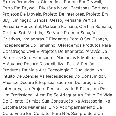
Forros Removíveis, Cimentícia, Parede Em Drywall,
Forro Em Drywall, Divisória Naval, Persianas, Cortinas,
Projetos De Móveis, Projeto De Interiores, Projeto Em
3D, Iluminação, Sancas, Gesso, Persiana Vertical,
Persiana Horizontal, Persiana Romana, Cortina Romana,
Cortina Sob Medida,.. Se Você Procura Soluções
Criativas, Inovadoras E Elegantes Para O Seu Espaço,
Independente Do Tamanho. Oferecemos Produtos Para
Construção Civil E Projetos De Interiores. Através De
Parcerias Com Fabricantes Nacionais E Multinacionais,
A Atuance Decore Disponibiliza, Para A Região,
Produtos Da Mais Alta Tecnologia E Qualidade. No
Intuito De Atender Às Necessidades Do Consumidor.
Atuance Decore É Especializada Em Decoração De
Interiores, Um Projeto Personalizado E Planejado Por
Um Profissional, Além De Se Adequar Ao Estilo De Vida
Do Cliente, Otimiza Sua Construção Na Assessoria, Na
Escolha Dos Materiais E No Acompanhamento Da
Obra. Entre Em Contato, Para Nós Sempre Será Um