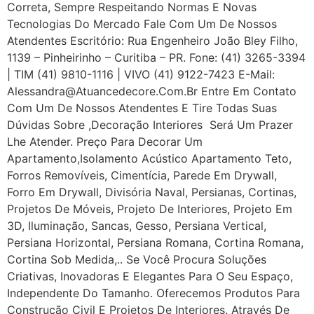
Correta, Sempre Respeitando Normas E Novas
Tecnologias Do Mercado Fale Com Um De Nossos
Atendentes Escritório: Rua Engenheiro João Bley Filho,
1139 – Pinheirinho – Curitiba – PR. Fone: (41) 3265-3394
| TIM (41) 9810-1116 | VIVO (41) 9122-7423 E-Mail:
Alessandra@atuancedecore.com.br Entre Em Contato
Com Um De Nossos Atendentes E Tire Todas Suas
Dúvidas Sobre ,Decoração Interiores Será Um Prazer
Lhe Atender. Preço Para Decorar Um
Apartamento,Isolamento Acústico Apartamento Teto,
Forros Removíveis, Cimentícia, Parede Em Drywall,
Forro Em Drywall, Divisória Naval, Persianas, Cortinas,
Projetos De Móveis, Projeto De Interiores, Projeto Em
3D, Iluminação, Sancas, Gesso, Persiana Vertical,
Persiana Horizontal, Persiana Romana, Cortina Romana,
Cortina Sob Medida,.. Se Você Procura Soluções
Criativas, Inovadoras E Elegantes Para O Seu Espaço,
Independente Do Tamanho. Oferecemos Produtos Para
Construção Civil E Projetos De Interiores. Através De