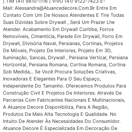
| TIM (41) 9810-1116 | VIVO (41) 9122-7423 E-
Mail: Alessandra@atuancedecore.com.br Entre Em
Contato Com Um De Nossos Atendentes E Tire Todas
Suas Dúvidas Sobre Drywall ‎, Será Um Prazer Lhe
Atender. Acabamento Em Drywall Curitiba, Forros
Removíveis, Cimentícia, Parede Em Drywall, Forro Em
Drywall, Divisória Naval, Persianas, Cortinas, Projetos
De Móveis, Projeto De Interiores, Projeto Em 3D,
Iluminação, Sancas, Drywall , Persiana Vertical, Persiana
Horizontal, Persiana Romana, Cortina Romana, Cortina
Sob Medida,.. Se Você Procura Soluções Criativas,
Inovadoras E Elegantes Para O Seu Espaço,
Independente Do Tamanho. Oferecemos Produtos Para
Construção Civil E Projetos De Interiores. Através De
Parcerias Com Fabricantes Nacionais E Multinacionais,
A Atuance Decore Disponibiliza, Para A Região,
Produtos Da Mais Alta Tecnologia E Qualidade. No
Intuito De Atender Às Necessidades Do Consumidor.
Atuance Decore É Especializada Em Decoração De