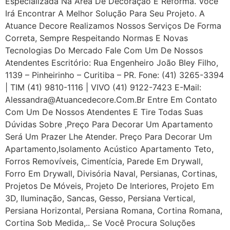
Especializada Na Área De Decoração E Reforma. Você
Irá Encontrar A Melhor Solução Para Seu Projeto. A
Atuance Decore Realizamos Nossos Serviços De Forma
Correta, Sempre Respeitando Normas E Novas
Tecnologias Do Mercado Fale Com Um De Nossos
Atendentes Escritório: Rua Engenheiro João Bley Filho,
1139 – Pinheirinho – Curitiba – PR. Fone: (41) 3265-3394
| TIM (41) 9810-1116 | VIVO (41) 9122-7423 E-Mail:
Alessandra@atuancedecore.com.br Entre Em Contato
Com Um De Nossos Atendentes E Tire Todas Suas
Dúvidas Sobre ,Preço Para Decorar Um Apartamento
Será Um Prazer Lhe Atender. Preço Para Decorar Um
Apartamento,Isolamento Acústico Apartamento Teto,
Forros Removíveis, Cimentícia, Parede Em Drywall,
Forro Em Drywall, Divisória Naval, Persianas, Cortinas,
Projetos De Móveis, Projeto De Interiores, Projeto Em
3D, Iluminação, Sancas, Gesso, Persiana Vertical,
Persiana Horizontal, Persiana Romana, Cortina Romana,
Cortina Sob Medida,.. Se Você Procura Soluções