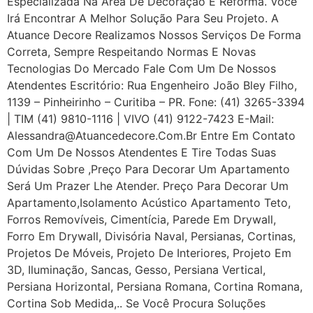
Especializada Na Área De Decoração E Reforma. Você
Irá Encontrar A Melhor Solução Para Seu Projeto. A
Atuance Decore Realizamos Nossos Serviços De Forma
Correta, Sempre Respeitando Normas E Novas
Tecnologias Do Mercado Fale Com Um De Nossos
Atendentes Escritório: Rua Engenheiro João Bley Filho,
1139 – Pinheirinho – Curitiba – PR. Fone: (41) 3265-3394
| TIM (41) 9810-1116 | VIVO (41) 9122-7423 E-Mail:
Alessandra@atuancedecore.com.br Entre Em Contato
Com Um De Nossos Atendentes E Tire Todas Suas
Dúvidas Sobre ,Preço Para Decorar Um Apartamento
Será Um Prazer Lhe Atender. Preço Para Decorar Um
Apartamento,Isolamento Acústico Apartamento Teto,
Forros Removíveis, Cimentícia, Parede Em Drywall,
Forro Em Drywall, Divisória Naval, Persianas, Cortinas,
Projetos De Móveis, Projeto De Interiores, Projeto Em
3D, Iluminação, Sancas, Gesso, Persiana Vertical,
Persiana Horizontal, Persiana Romana, Cortina Romana,
Cortina Sob Medida,.. Se Você Procura Soluções