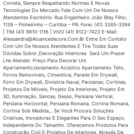
Correta, Sempre Respeitando Normas E Novas
Tecnologias Do Mercado Fale Com Um De Nossos
Atendentes Escritório: Rua Engenheiro João Bley Filho,
1139 – Pinheirinho – Curitiba – PR. Fone: (41) 3265-3394
| TIM (41) 9810-1116 | VIVO (41) 9122-7423 E-Mail:
Alessandra@atuancedecore.com.br Entre Em Contato
Com Um De Nossos Atendentes E Tire Todas Suas
Dúvidas Sobre ,Decoração Interiores Será Um Prazer
Lhe Atender. Preço Para Decorar Um
Apartamento,Isolamento Acústico Apartamento Teto,
Forros Removíveis, Cimentícia, Parede Em Drywall,
Forro Em Drywall, Divisória Naval, Persianas, Cortinas,
Projetos De Móveis, Projeto De Interiores, Projeto Em
3D, Iluminação, Sancas, Gesso, Persiana Vertical,
Persiana Horizontal, Persiana Romana, Cortina Romana,
Cortina Sob Medida,.. Se Você Procura Soluções
Criativas, Inovadoras E Elegantes Para O Seu Espaço,
Independente Do Tamanho. Oferecemos Produtos Para
Construção Civil E Projetos De Interiores. Através De