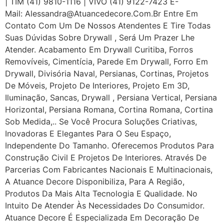
| TIM (41) 9810-1116 | VIVO (41) 9122-7423 E-
Mail: Alessandra@atuancedecore.com.br Entre Em
Contato Com Um De Nossos Atendentes E Tire Todas
Suas Dúvidas Sobre Drywall ‎, Será Um Prazer Lhe
Atender. Acabamento Em Drywall Curitiba, Forros
Removíveis, Cimentícia, Parede Em Drywall, Forro Em
Drywall, Divisória Naval, Persianas, Cortinas, Projetos
De Móveis, Projeto De Interiores, Projeto Em 3D,
Iluminação, Sancas, Drywall , Persiana Vertical, Persiana
Horizontal, Persiana Romana, Cortina Romana, Cortina
Sob Medida,.. Se Você Procura Soluções Criativas,
Inovadoras E Elegantes Para O Seu Espaço,
Independente Do Tamanho. Oferecemos Produtos Para
Construção Civil E Projetos De Interiores. Através De
Parcerias Com Fabricantes Nacionais E Multinacionais,
A Atuance Decore Disponibiliza, Para A Região,
Produtos Da Mais Alta Tecnologia E Qualidade. No
Intuito De Atender Às Necessidades Do Consumidor.
Atuance Decore É Especializada Em Decoração De