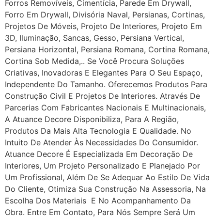
Forros Removíveis, Cimentícia, Parede Em Drywall,
Forro Em Drywall, Divisória Naval, Persianas, Cortinas,
Projetos De Móveis, Projeto De Interiores, Projeto Em
3D, Iluminação, Sancas, Gesso, Persiana Vertical,
Persiana Horizontal, Persiana Romana, Cortina Romana,
Cortina Sob Medida,.. Se Você Procura Soluções
Criativas, Inovadoras E Elegantes Para O Seu Espaço,
Independente Do Tamanho. Oferecemos Produtos Para
Construção Civil E Projetos De Interiores. Através De
Parcerias Com Fabricantes Nacionais E Multinacionais,
A Atuance Decore Disponibiliza, Para A Região,
Produtos Da Mais Alta Tecnologia E Qualidade. No
Intuito De Atender Às Necessidades Do Consumidor.
Atuance Decore É Especializada Em Decoração De
Interiores, Um Projeto Personalizado E Planejado Por
Um Profissional, Além De Se Adequar Ao Estilo De Vida
Do Cliente, Otimiza Sua Construção Na Assessoria, Na
Escolha Dos Materiais E No Acompanhamento Da
Obra. Entre Em Contato, Para Nós Sempre Será Um