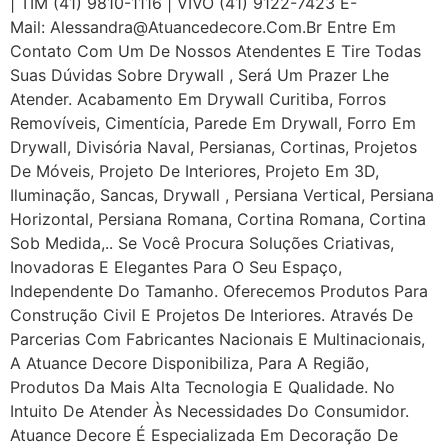
| TIM (41) 9810-1116 | VIVO (41) 9122-7423 E-
Mail: Alessandra@atuancedecore.com.br Entre Em
Contato Com Um De Nossos Atendentes E Tire Todas
Suas Dúvidas Sobre Drywall ‎, Será Um Prazer Lhe
Atender. Acabamento Em Drywall Curitiba, Forros
Removíveis, Cimentícia, Parede Em Drywall, Forro Em
Drywall, Divisória Naval, Persianas, Cortinas, Projetos
De Móveis, Projeto De Interiores, Projeto Em 3D,
Iluminação, Sancas, Drywall , Persiana Vertical, Persiana
Horizontal, Persiana Romana, Cortina Romana, Cortina
Sob Medida,.. Se Você Procura Soluções Criativas,
Inovadoras E Elegantes Para O Seu Espaço,
Independente Do Tamanho. Oferecemos Produtos Para
Construção Civil E Projetos De Interiores. Através De
Parcerias Com Fabricantes Nacionais E Multinacionais,
A Atuance Decore Disponibiliza, Para A Região,
Produtos Da Mais Alta Tecnologia E Qualidade. No
Intuito De Atender Às Necessidades Do Consumidor.
Atuance Decore É Especializada Em Decoração De