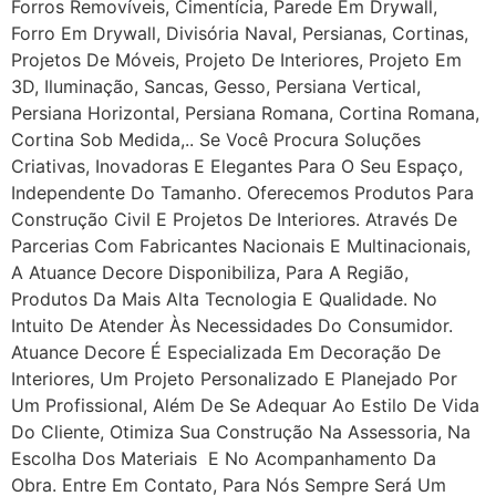
Forros Removíveis, Cimentícia, Parede Em Drywall,
Forro Em Drywall, Divisória Naval, Persianas, Cortinas,
Projetos De Móveis, Projeto De Interiores, Projeto Em
3D, Iluminação, Sancas, Gesso, Persiana Vertical,
Persiana Horizontal, Persiana Romana, Cortina Romana,
Cortina Sob Medida,.. Se Você Procura Soluções
Criativas, Inovadoras E Elegantes Para O Seu Espaço,
Independente Do Tamanho. Oferecemos Produtos Para
Construção Civil E Projetos De Interiores. Através De
Parcerias Com Fabricantes Nacionais E Multinacionais,
A Atuance Decore Disponibiliza, Para A Região,
Produtos Da Mais Alta Tecnologia E Qualidade. No
Intuito De Atender Às Necessidades Do Consumidor.
Atuance Decore É Especializada Em Decoração De
Interiores, Um Projeto Personalizado E Planejado Por
Um Profissional, Além De Se Adequar Ao Estilo De Vida
Do Cliente, Otimiza Sua Construção Na Assessoria, Na
Escolha Dos Materiais E No Acompanhamento Da
Obra. Entre Em Contato, Para Nós Sempre Será Um