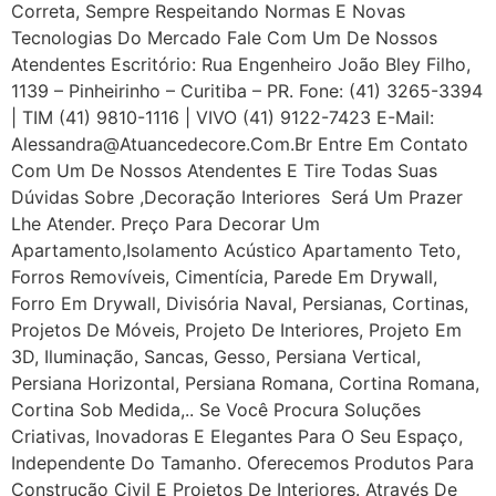
Correta, Sempre Respeitando Normas E Novas
Tecnologias Do Mercado Fale Com Um De Nossos
Atendentes Escritório: Rua Engenheiro João Bley Filho,
1139 – Pinheirinho – Curitiba – PR. Fone: (41) 3265-3394
| TIM (41) 9810-1116 | VIVO (41) 9122-7423 E-Mail:
Alessandra@atuancedecore.com.br Entre Em Contato
Com Um De Nossos Atendentes E Tire Todas Suas
Dúvidas Sobre ,Decoração Interiores Será Um Prazer
Lhe Atender. Preço Para Decorar Um
Apartamento,Isolamento Acústico Apartamento Teto,
Forros Removíveis, Cimentícia, Parede Em Drywall,
Forro Em Drywall, Divisória Naval, Persianas, Cortinas,
Projetos De Móveis, Projeto De Interiores, Projeto Em
3D, Iluminação, Sancas, Gesso, Persiana Vertical,
Persiana Horizontal, Persiana Romana, Cortina Romana,
Cortina Sob Medida,.. Se Você Procura Soluções
Criativas, Inovadoras E Elegantes Para O Seu Espaço,
Independente Do Tamanho. Oferecemos Produtos Para
Construção Civil E Projetos De Interiores. Através De