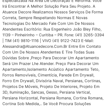
Especializada Na Área De Decoração E Reforma. Você
Irá Encontrar A Melhor Solução Para Seu Projeto. A
Atuance Decore Realizamos Nossos Serviços De Forma
Correta, Sempre Respeitando Normas E Novas
Tecnologias Do Mercado Fale Com Um De Nossos
Atendentes Escritório: Rua Engenheiro João Bley Filho,
1139 – Pinheirinho – Curitiba – PR. Fone: (41) 3265-3394
| TIM (41) 9810-1116 | VIVO (41) 9122-7423 E-Mail:
Alessandra@atuancedecore.com.br Entre Em Contato
Com Um De Nossos Atendentes E Tire Todas Suas
Dúvidas Sobre ,Preço Para Decorar Um Apartamento
Será Um Prazer Lhe Atender. Preço Para Decorar Um
Apartamento,Isolamento Acústico Apartamento Teto,
Forros Removíveis, Cimentícia, Parede Em Drywall,
Forro Em Drywall, Divisória Naval, Persianas, Cortinas,
Projetos De Móveis, Projeto De Interiores, Projeto Em
3D, Iluminação, Sancas, Gesso, Persiana Vertical,
Persiana Horizontal, Persiana Romana, Cortina Romana,
Cortina Sob Medida,.. Se Você Procura Soluções