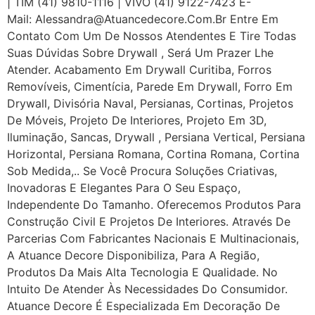
| TIM (41) 9810-1116 | VIVO (41) 9122-7423 E-
Mail: Alessandra@atuancedecore.com.br Entre Em
Contato Com Um De Nossos Atendentes E Tire Todas
Suas Dúvidas Sobre Drywall ‎, Será Um Prazer Lhe
Atender. Acabamento Em Drywall Curitiba, Forros
Removíveis, Cimentícia, Parede Em Drywall, Forro Em
Drywall, Divisória Naval, Persianas, Cortinas, Projetos
De Móveis, Projeto De Interiores, Projeto Em 3D,
Iluminação, Sancas, Drywall , Persiana Vertical, Persiana
Horizontal, Persiana Romana, Cortina Romana, Cortina
Sob Medida,.. Se Você Procura Soluções Criativas,
Inovadoras E Elegantes Para O Seu Espaço,
Independente Do Tamanho. Oferecemos Produtos Para
Construção Civil E Projetos De Interiores. Através De
Parcerias Com Fabricantes Nacionais E Multinacionais,
A Atuance Decore Disponibiliza, Para A Região,
Produtos Da Mais Alta Tecnologia E Qualidade. No
Intuito De Atender Às Necessidades Do Consumidor.
Atuance Decore É Especializada Em Decoração De