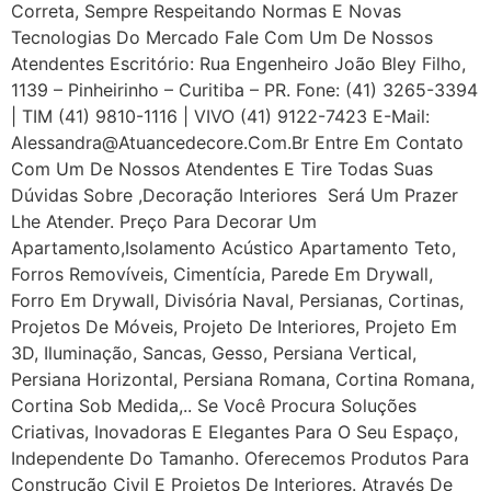
Correta, Sempre Respeitando Normas E Novas
Tecnologias Do Mercado Fale Com Um De Nossos
Atendentes Escritório: Rua Engenheiro João Bley Filho,
1139 – Pinheirinho – Curitiba – PR. Fone: (41) 3265-3394
| TIM (41) 9810-1116 | VIVO (41) 9122-7423 E-Mail:
Alessandra@atuancedecore.com.br Entre Em Contato
Com Um De Nossos Atendentes E Tire Todas Suas
Dúvidas Sobre ,Decoração Interiores Será Um Prazer
Lhe Atender. Preço Para Decorar Um
Apartamento,Isolamento Acústico Apartamento Teto,
Forros Removíveis, Cimentícia, Parede Em Drywall,
Forro Em Drywall, Divisória Naval, Persianas, Cortinas,
Projetos De Móveis, Projeto De Interiores, Projeto Em
3D, Iluminação, Sancas, Gesso, Persiana Vertical,
Persiana Horizontal, Persiana Romana, Cortina Romana,
Cortina Sob Medida,.. Se Você Procura Soluções
Criativas, Inovadoras E Elegantes Para O Seu Espaço,
Independente Do Tamanho. Oferecemos Produtos Para
Construção Civil E Projetos De Interiores. Através De