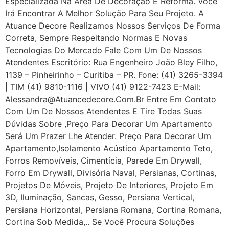
Especializada Na Área De Decoração E Reforma. Você
Irá Encontrar A Melhor Solução Para Seu Projeto. A
Atuance Decore Realizamos Nossos Serviços De Forma
Correta, Sempre Respeitando Normas E Novas
Tecnologias Do Mercado Fale Com Um De Nossos
Atendentes Escritório: Rua Engenheiro João Bley Filho,
1139 – Pinheirinho – Curitiba – PR. Fone: (41) 3265-3394
| TIM (41) 9810-1116 | VIVO (41) 9122-7423 E-Mail:
Alessandra@atuancedecore.com.br Entre Em Contato
Com Um De Nossos Atendentes E Tire Todas Suas
Dúvidas Sobre ,Preço Para Decorar Um Apartamento
Será Um Prazer Lhe Atender. Preço Para Decorar Um
Apartamento,Isolamento Acústico Apartamento Teto,
Forros Removíveis, Cimentícia, Parede Em Drywall,
Forro Em Drywall, Divisória Naval, Persianas, Cortinas,
Projetos De Móveis, Projeto De Interiores, Projeto Em
3D, Iluminação, Sancas, Gesso, Persiana Vertical,
Persiana Horizontal, Persiana Romana, Cortina Romana,
Cortina Sob Medida,.. Se Você Procura Soluções