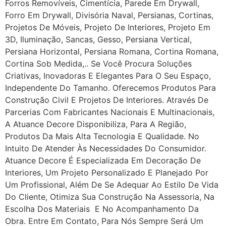
Forros Removíveis, Cimentícia, Parede Em Drywall,
Forro Em Drywall, Divisória Naval, Persianas, Cortinas,
Projetos De Móveis, Projeto De Interiores, Projeto Em
3D, Iluminação, Sancas, Gesso, Persiana Vertical,
Persiana Horizontal, Persiana Romana, Cortina Romana,
Cortina Sob Medida,.. Se Você Procura Soluções
Criativas, Inovadoras E Elegantes Para O Seu Espaço,
Independente Do Tamanho. Oferecemos Produtos Para
Construção Civil E Projetos De Interiores. Através De
Parcerias Com Fabricantes Nacionais E Multinacionais,
A Atuance Decore Disponibiliza, Para A Região,
Produtos Da Mais Alta Tecnologia E Qualidade. No
Intuito De Atender Às Necessidades Do Consumidor.
Atuance Decore É Especializada Em Decoração De
Interiores, Um Projeto Personalizado E Planejado Por
Um Profissional, Além De Se Adequar Ao Estilo De Vida
Do Cliente, Otimiza Sua Construção Na Assessoria, Na
Escolha Dos Materiais E No Acompanhamento Da
Obra. Entre Em Contato, Para Nós Sempre Será Um