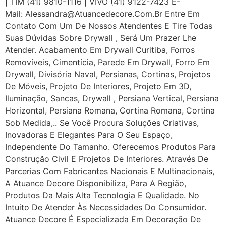
| TIM (41) 9810-1116 | VIVO (41) 9122-7423 E-
Mail: Alessandra@atuancedecore.com.br Entre Em
Contato Com Um De Nossos Atendentes E Tire Todas
Suas Dúvidas Sobre Drywall ‎, Será Um Prazer Lhe
Atender. Acabamento Em Drywall Curitiba, Forros
Removíveis, Cimentícia, Parede Em Drywall, Forro Em
Drywall, Divisória Naval, Persianas, Cortinas, Projetos
De Móveis, Projeto De Interiores, Projeto Em 3D,
Iluminação, Sancas, Drywall , Persiana Vertical, Persiana
Horizontal, Persiana Romana, Cortina Romana, Cortina
Sob Medida,.. Se Você Procura Soluções Criativas,
Inovadoras E Elegantes Para O Seu Espaço,
Independente Do Tamanho. Oferecemos Produtos Para
Construção Civil E Projetos De Interiores. Através De
Parcerias Com Fabricantes Nacionais E Multinacionais,
A Atuance Decore Disponibiliza, Para A Região,
Produtos Da Mais Alta Tecnologia E Qualidade. No
Intuito De Atender Às Necessidades Do Consumidor.
Atuance Decore É Especializada Em Decoração De