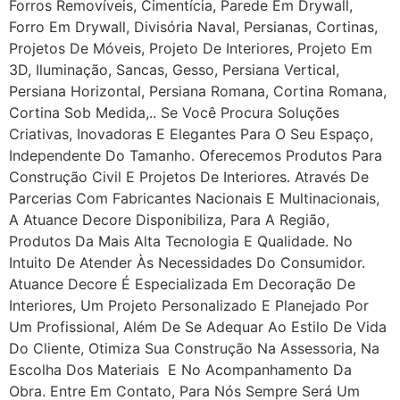
Forros Removíveis, Cimentícia, Parede Em Drywall,
Forro Em Drywall, Divisória Naval, Persianas, Cortinas,
Projetos De Móveis, Projeto De Interiores, Projeto Em
3D, Iluminação, Sancas, Gesso, Persiana Vertical,
Persiana Horizontal, Persiana Romana, Cortina Romana,
Cortina Sob Medida,.. Se Você Procura Soluções
Criativas, Inovadoras E Elegantes Para O Seu Espaço,
Independente Do Tamanho. Oferecemos Produtos Para
Construção Civil E Projetos De Interiores. Através De
Parcerias Com Fabricantes Nacionais E Multinacionais,
A Atuance Decore Disponibiliza, Para A Região,
Produtos Da Mais Alta Tecnologia E Qualidade. No
Intuito De Atender Às Necessidades Do Consumidor.
Atuance Decore É Especializada Em Decoração De
Interiores, Um Projeto Personalizado E Planejado Por
Um Profissional, Além De Se Adequar Ao Estilo De Vida
Do Cliente, Otimiza Sua Construção Na Assessoria, Na
Escolha Dos Materiais E No Acompanhamento Da
Obra. Entre Em Contato, Para Nós Sempre Será Um