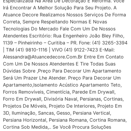
Especializada Na Área De Decoração E Reforma. Você
Irá Encontrar A Melhor Solução Para Seu Projeto. A
Atuance Decore Realizamos Nossos Serviços De Forma
Correta, Sempre Respeitando Normas E Novas
Tecnologias Do Mercado Fale Com Um De Nossos
Atendentes Escritório: Rua Engenheiro João Bley Filho,
1139 – Pinheirinho – Curitiba – PR. Fone: (41) 3265-3394
| TIM (41) 9810-1116 | VIVO (41) 9122-7423 E-Mail:
Alessandra@atuancedecore.com.br Entre Em Contato
Com Um De Nossos Atendentes E Tire Todas Suas
Dúvidas Sobre ,Preço Para Decorar Um Apartamento
Será Um Prazer Lhe Atender. Preço Para Decorar Um
Apartamento,Isolamento Acústico Apartamento Teto,
Forros Removíveis, Cimentícia, Parede Em Drywall,
Forro Em Drywall, Divisória Naval, Persianas, Cortinas,
Projetos De Móveis, Projeto De Interiores, Projeto Em
3D, Iluminação, Sancas, Gesso, Persiana Vertical,
Persiana Horizontal, Persiana Romana, Cortina Romana,
Cortina Sob Medida,.. Se Você Procura Soluções