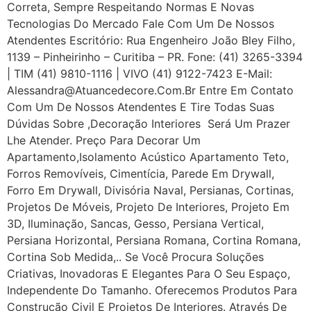
Correta, Sempre Respeitando Normas E Novas
Tecnologias Do Mercado Fale Com Um De Nossos
Atendentes Escritório: Rua Engenheiro João Bley Filho,
1139 – Pinheirinho – Curitiba – PR. Fone: (41) 3265-3394
| TIM (41) 9810-1116 | VIVO (41) 9122-7423 E-Mail:
Alessandra@atuancedecore.com.br Entre Em Contato
Com Um De Nossos Atendentes E Tire Todas Suas
Dúvidas Sobre ,Decoração Interiores Será Um Prazer
Lhe Atender. Preço Para Decorar Um
Apartamento,Isolamento Acústico Apartamento Teto,
Forros Removíveis, Cimentícia, Parede Em Drywall,
Forro Em Drywall, Divisória Naval, Persianas, Cortinas,
Projetos De Móveis, Projeto De Interiores, Projeto Em
3D, Iluminação, Sancas, Gesso, Persiana Vertical,
Persiana Horizontal, Persiana Romana, Cortina Romana,
Cortina Sob Medida,.. Se Você Procura Soluções
Criativas, Inovadoras E Elegantes Para O Seu Espaço,
Independente Do Tamanho. Oferecemos Produtos Para
Construção Civil E Projetos De Interiores. Através De