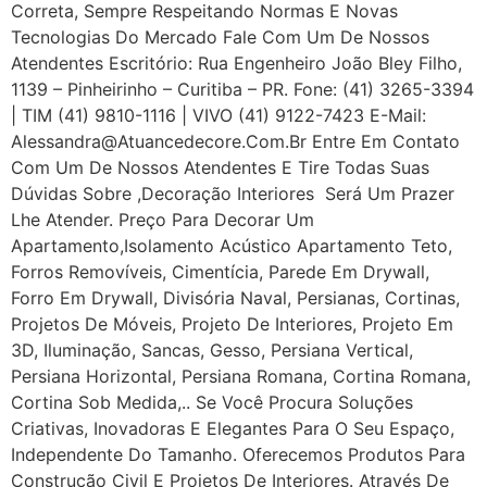
Correta, Sempre Respeitando Normas E Novas
Tecnologias Do Mercado Fale Com Um De Nossos
Atendentes Escritório: Rua Engenheiro João Bley Filho,
1139 – Pinheirinho – Curitiba – PR. Fone: (41) 3265-3394
| TIM (41) 9810-1116 | VIVO (41) 9122-7423 E-Mail:
Alessandra@atuancedecore.com.br Entre Em Contato
Com Um De Nossos Atendentes E Tire Todas Suas
Dúvidas Sobre ,Decoração Interiores Será Um Prazer
Lhe Atender. Preço Para Decorar Um
Apartamento,Isolamento Acústico Apartamento Teto,
Forros Removíveis, Cimentícia, Parede Em Drywall,
Forro Em Drywall, Divisória Naval, Persianas, Cortinas,
Projetos De Móveis, Projeto De Interiores, Projeto Em
3D, Iluminação, Sancas, Gesso, Persiana Vertical,
Persiana Horizontal, Persiana Romana, Cortina Romana,
Cortina Sob Medida,.. Se Você Procura Soluções
Criativas, Inovadoras E Elegantes Para O Seu Espaço,
Independente Do Tamanho. Oferecemos Produtos Para
Construção Civil E Projetos De Interiores. Através De