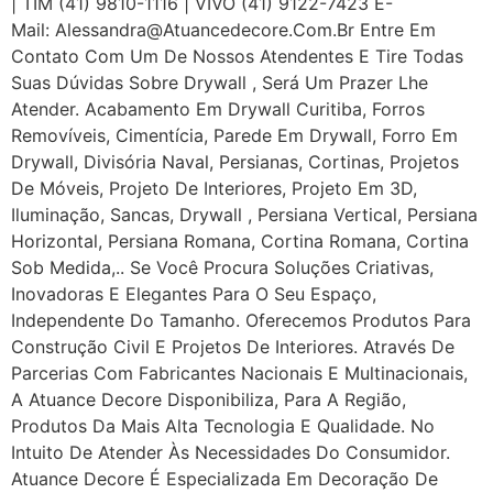
| TIM (41) 9810-1116 | VIVO (41) 9122-7423 E-
Mail: Alessandra@atuancedecore.com.br Entre Em
Contato Com Um De Nossos Atendentes E Tire Todas
Suas Dúvidas Sobre Drywall ‎, Será Um Prazer Lhe
Atender. Acabamento Em Drywall Curitiba, Forros
Removíveis, Cimentícia, Parede Em Drywall, Forro Em
Drywall, Divisória Naval, Persianas, Cortinas, Projetos
De Móveis, Projeto De Interiores, Projeto Em 3D,
Iluminação, Sancas, Drywall , Persiana Vertical, Persiana
Horizontal, Persiana Romana, Cortina Romana, Cortina
Sob Medida,.. Se Você Procura Soluções Criativas,
Inovadoras E Elegantes Para O Seu Espaço,
Independente Do Tamanho. Oferecemos Produtos Para
Construção Civil E Projetos De Interiores. Através De
Parcerias Com Fabricantes Nacionais E Multinacionais,
A Atuance Decore Disponibiliza, Para A Região,
Produtos Da Mais Alta Tecnologia E Qualidade. No
Intuito De Atender Às Necessidades Do Consumidor.
Atuance Decore É Especializada Em Decoração De