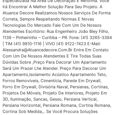
Especializada Na Área De Decoração E Reforma. Você
Irá Encontrar A Melhor Solução Para Seu Projeto. A
Atuance Decore Realizamos Nossos Serviços De Forma
Correta, Sempre Respeitando Normas E Novas
Tecnologias Do Mercado Fale Com Um De Nossos
Atendentes Escritório: Rua Engenheiro João Bley Filho,
1139 – Pinheirinho – Curitiba – PR. Fone: (41) 3265-3394
| TIM (41) 9810-1116 | VIVO (41) 9122-7423 E-Mail:
Alessandra@atuancedecore.com.br Entre Em Contato
Com Um De Nossos Atendentes E Tire Todas Suas
Dúvidas Sobre ,Preço Para Decorar Um Apartamento
Será Um Prazer Lhe Atender. Preço Para Decorar Um
Apartamento,Isolamento Acústico Apartamento Teto,
Forros Removíveis, Cimentícia, Parede Em Drywall,
Forro Em Drywall, Divisória Naval, Persianas, Cortinas,
Projetos De Móveis, Projeto De Interiores, Projeto Em
3D, Iluminação, Sancas, Gesso, Persiana Vertical,
Persiana Horizontal, Persiana Romana, Cortina Romana,
Cortina Sob Medida,.. Se Você Procura Soluções