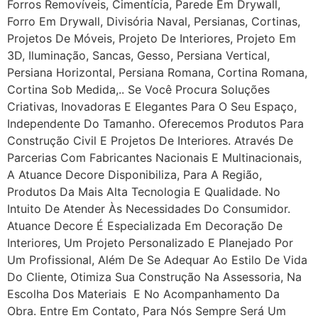
Forros Removíveis, Cimentícia, Parede Em Drywall,
Forro Em Drywall, Divisória Naval, Persianas, Cortinas,
Projetos De Móveis, Projeto De Interiores, Projeto Em
3D, Iluminação, Sancas, Gesso, Persiana Vertical,
Persiana Horizontal, Persiana Romana, Cortina Romana,
Cortina Sob Medida,.. Se Você Procura Soluções
Criativas, Inovadoras E Elegantes Para O Seu Espaço,
Independente Do Tamanho. Oferecemos Produtos Para
Construção Civil E Projetos De Interiores. Através De
Parcerias Com Fabricantes Nacionais E Multinacionais,
A Atuance Decore Disponibiliza, Para A Região,
Produtos Da Mais Alta Tecnologia E Qualidade. No
Intuito De Atender Às Necessidades Do Consumidor.
Atuance Decore É Especializada Em Decoração De
Interiores, Um Projeto Personalizado E Planejado Por
Um Profissional, Além De Se Adequar Ao Estilo De Vida
Do Cliente, Otimiza Sua Construção Na Assessoria, Na
Escolha Dos Materiais E No Acompanhamento Da
Obra. Entre Em Contato, Para Nós Sempre Será Um