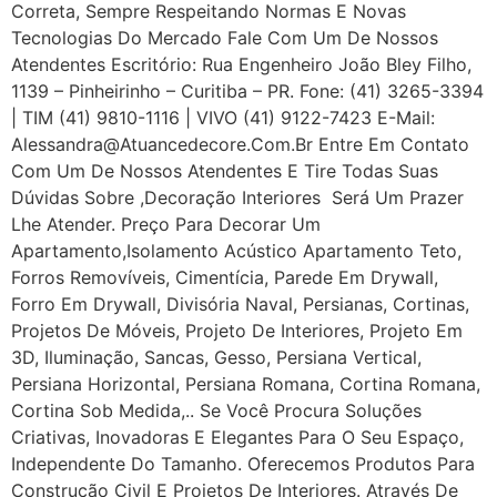
Correta, Sempre Respeitando Normas E Novas
Tecnologias Do Mercado Fale Com Um De Nossos
Atendentes Escritório: Rua Engenheiro João Bley Filho,
1139 – Pinheirinho – Curitiba – PR. Fone: (41) 3265-3394
| TIM (41) 9810-1116 | VIVO (41) 9122-7423 E-Mail:
Alessandra@atuancedecore.com.br Entre Em Contato
Com Um De Nossos Atendentes E Tire Todas Suas
Dúvidas Sobre ,Decoração Interiores Será Um Prazer
Lhe Atender. Preço Para Decorar Um
Apartamento,Isolamento Acústico Apartamento Teto,
Forros Removíveis, Cimentícia, Parede Em Drywall,
Forro Em Drywall, Divisória Naval, Persianas, Cortinas,
Projetos De Móveis, Projeto De Interiores, Projeto Em
3D, Iluminação, Sancas, Gesso, Persiana Vertical,
Persiana Horizontal, Persiana Romana, Cortina Romana,
Cortina Sob Medida,.. Se Você Procura Soluções
Criativas, Inovadoras E Elegantes Para O Seu Espaço,
Independente Do Tamanho. Oferecemos Produtos Para
Construção Civil E Projetos De Interiores. Através De