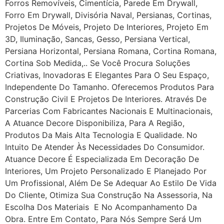
Forros Removíveis, Cimentícia, Parede Em Drywall,
Forro Em Drywall, Divisória Naval, Persianas, Cortinas,
Projetos De Móveis, Projeto De Interiores, Projeto Em
3D, Iluminação, Sancas, Gesso, Persiana Vertical,
Persiana Horizontal, Persiana Romana, Cortina Romana,
Cortina Sob Medida,.. Se Você Procura Soluções
Criativas, Inovadoras E Elegantes Para O Seu Espaço,
Independente Do Tamanho. Oferecemos Produtos Para
Construção Civil E Projetos De Interiores. Através De
Parcerias Com Fabricantes Nacionais E Multinacionais,
A Atuance Decore Disponibiliza, Para A Região,
Produtos Da Mais Alta Tecnologia E Qualidade. No
Intuito De Atender Às Necessidades Do Consumidor.
Atuance Decore É Especializada Em Decoração De
Interiores, Um Projeto Personalizado E Planejado Por
Um Profissional, Além De Se Adequar Ao Estilo De Vida
Do Cliente, Otimiza Sua Construção Na Assessoria, Na
Escolha Dos Materiais E No Acompanhamento Da
Obra. Entre Em Contato, Para Nós Sempre Será Um