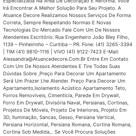
Especializada Na Área De Decoração E Reforma. Você
Irá Encontrar A Melhor Solução Para Seu Projeto. A
Atuance Decore Realizamos Nossos Serviços De Forma
Correta, Sempre Respeitando Normas E Novas
Tecnologias Do Mercado Fale Com Um De Nossos
Atendentes Escritório: Rua Engenheiro João Bley Filho,
1139 – Pinheirinho – Curitiba – PR. Fone: (41) 3265-3394
| TIM (41) 9810-1116 | VIVO (41) 9122-7423 E-Mail:
Alessandra@atuancedecore.com.br Entre Em Contato
Com Um De Nossos Atendentes E Tire Todas Suas
Dúvidas Sobre ,Preço Para Decorar Um Apartamento
Será Um Prazer Lhe Atender. Preço Para Decorar Um
Apartamento,Isolamento Acústico Apartamento Teto,
Forros Removíveis, Cimentícia, Parede Em Drywall,
Forro Em Drywall, Divisória Naval, Persianas, Cortinas,
Projetos De Móveis, Projeto De Interiores, Projeto Em
3D, Iluminação, Sancas, Gesso, Persiana Vertical,
Persiana Horizontal, Persiana Romana, Cortina Romana,
Cortina Sob Medida,.. Se Você Procura Soluções