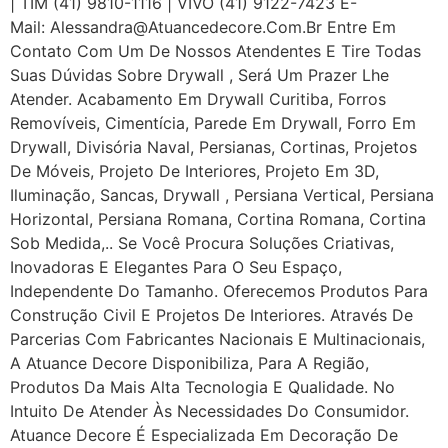
| TIM (41) 9810-1116 | VIVO (41) 9122-7423 E-
Mail: Alessandra@atuancedecore.com.br Entre Em
Contato Com Um De Nossos Atendentes E Tire Todas
Suas Dúvidas Sobre Drywall ‎, Será Um Prazer Lhe
Atender. Acabamento Em Drywall Curitiba, Forros
Removíveis, Cimentícia, Parede Em Drywall, Forro Em
Drywall, Divisória Naval, Persianas, Cortinas, Projetos
De Móveis, Projeto De Interiores, Projeto Em 3D,
Iluminação, Sancas, Drywall , Persiana Vertical, Persiana
Horizontal, Persiana Romana, Cortina Romana, Cortina
Sob Medida,.. Se Você Procura Soluções Criativas,
Inovadoras E Elegantes Para O Seu Espaço,
Independente Do Tamanho. Oferecemos Produtos Para
Construção Civil E Projetos De Interiores. Através De
Parcerias Com Fabricantes Nacionais E Multinacionais,
A Atuance Decore Disponibiliza, Para A Região,
Produtos Da Mais Alta Tecnologia E Qualidade. No
Intuito De Atender Às Necessidades Do Consumidor.
Atuance Decore É Especializada Em Decoração De