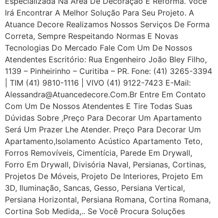
Especializada Na Área De Decoração E Reforma. Você
Irá Encontrar A Melhor Solução Para Seu Projeto. A
Atuance Decore Realizamos Nossos Serviços De Forma
Correta, Sempre Respeitando Normas E Novas
Tecnologias Do Mercado Fale Com Um De Nossos
Atendentes Escritório: Rua Engenheiro João Bley Filho,
1139 – Pinheirinho – Curitiba – PR. Fone: (41) 3265-3394
| TIM (41) 9810-1116 | VIVO (41) 9122-7423 E-Mail:
Alessandra@atuancedecore.com.br Entre Em Contato
Com Um De Nossos Atendentes E Tire Todas Suas
Dúvidas Sobre ,Preço Para Decorar Um Apartamento
Será Um Prazer Lhe Atender. Preço Para Decorar Um
Apartamento,Isolamento Acústico Apartamento Teto,
Forros Removíveis, Cimentícia, Parede Em Drywall,
Forro Em Drywall, Divisória Naval, Persianas, Cortinas,
Projetos De Móveis, Projeto De Interiores, Projeto Em
3D, Iluminação, Sancas, Gesso, Persiana Vertical,
Persiana Horizontal, Persiana Romana, Cortina Romana,
Cortina Sob Medida,.. Se Você Procura Soluções