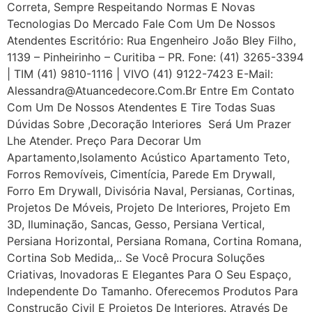
Correta, Sempre Respeitando Normas E Novas
Tecnologias Do Mercado Fale Com Um De Nossos
Atendentes Escritório: Rua Engenheiro João Bley Filho,
1139 – Pinheirinho – Curitiba – PR. Fone: (41) 3265-3394
| TIM (41) 9810-1116 | VIVO (41) 9122-7423 E-Mail:
Alessandra@atuancedecore.com.br Entre Em Contato
Com Um De Nossos Atendentes E Tire Todas Suas
Dúvidas Sobre ,Decoração Interiores Será Um Prazer
Lhe Atender. Preço Para Decorar Um
Apartamento,Isolamento Acústico Apartamento Teto,
Forros Removíveis, Cimentícia, Parede Em Drywall,
Forro Em Drywall, Divisória Naval, Persianas, Cortinas,
Projetos De Móveis, Projeto De Interiores, Projeto Em
3D, Iluminação, Sancas, Gesso, Persiana Vertical,
Persiana Horizontal, Persiana Romana, Cortina Romana,
Cortina Sob Medida,.. Se Você Procura Soluções
Criativas, Inovadoras E Elegantes Para O Seu Espaço,
Independente Do Tamanho. Oferecemos Produtos Para
Construção Civil E Projetos De Interiores. Através De