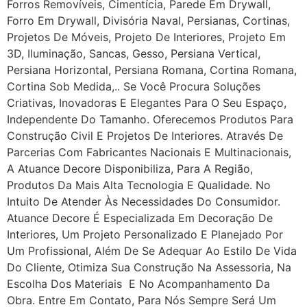
Forros Removíveis, Cimentícia, Parede Em Drywall,
Forro Em Drywall, Divisória Naval, Persianas, Cortinas,
Projetos De Móveis, Projeto De Interiores, Projeto Em
3D, Iluminação, Sancas, Gesso, Persiana Vertical,
Persiana Horizontal, Persiana Romana, Cortina Romana,
Cortina Sob Medida,.. Se Você Procura Soluções
Criativas, Inovadoras E Elegantes Para O Seu Espaço,
Independente Do Tamanho. Oferecemos Produtos Para
Construção Civil E Projetos De Interiores. Através De
Parcerias Com Fabricantes Nacionais E Multinacionais,
A Atuance Decore Disponibiliza, Para A Região,
Produtos Da Mais Alta Tecnologia E Qualidade. No
Intuito De Atender Às Necessidades Do Consumidor.
Atuance Decore É Especializada Em Decoração De
Interiores, Um Projeto Personalizado E Planejado Por
Um Profissional, Além De Se Adequar Ao Estilo De Vida
Do Cliente, Otimiza Sua Construção Na Assessoria, Na
Escolha Dos Materiais E No Acompanhamento Da
Obra. Entre Em Contato, Para Nós Sempre Será Um