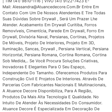
| TIM (41) 9810-1116 | VIVO (41) 9122-7423 E-
Mail: Alessandra@atuancedecore.com.br Entre Em
Contato Com Um De Nossos Atendentes E Tire Todas
Suas Dúvidas Sobre Drywall ‎, Será Um Prazer Lhe
Atender. Acabamento Em Drywall Curitiba, Forros
Removíveis, Cimentícia, Parede Em Drywall, Forro Em
Drywall, Divisória Naval, Persianas, Cortinas, Projetos
De Móveis, Projeto De Interiores, Projeto Em 3D,
Iluminação, Sancas, Drywall , Persiana Vertical, Persiana
Horizontal, Persiana Romana, Cortina Romana, Cortina
Sob Medida,.. Se Você Procura Soluções Criativas,
Inovadoras E Elegantes Para O Seu Espaço,
Independente Do Tamanho. Oferecemos Produtos Para
Construção Civil E Projetos De Interiores. Através De
Parcerias Com Fabricantes Nacionais E Multinacionais,
A Atuance Decore Disponibiliza, Para A Região,
Produtos Da Mais Alta Tecnologia E Qualidade. No
Intuito De Atender Às Necessidades Do Consumidor.
Atuance Decore É Especializada Em Decoração De