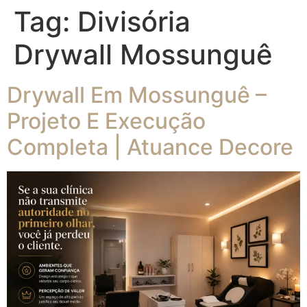
Tag:
Divisória
Drywall Mossunguê
Drywall Em Mossunguê –
Projeto E Execução
Completa | Atuance Decore