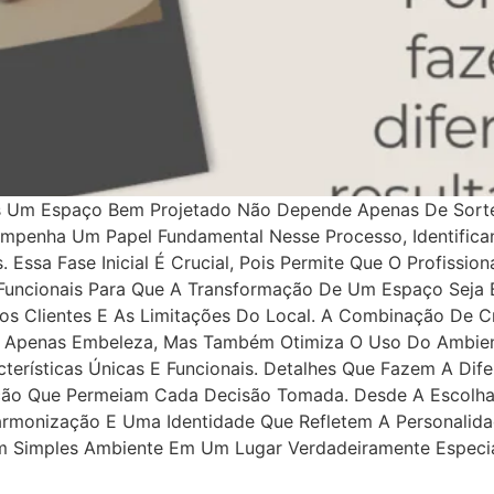
s Um Espaço Bem Projetado Não Depende Apenas De Sorte
mpenha Um Papel Fundamental Nesse Processo, Identifica
 Essa Fase Inicial É Crucial, Pois Permite Que O Profissi
 Funcionais Para Que A Transformação De Um Espaço Seja 
s Clientes E As Limitações Do Local. A Combinação De C
o Apenas Embeleza, Mas Também Otimiza O Uso Do Ambie
rísticas Únicas E Funcionais. Detalhes Que Fazem A Dife
nção Que Permeiam Cada Decisão Tomada. Desde A Escolha 
rmonização E Uma Identidade Que Refletem A Personalid
m Simples Ambiente Em Um Lugar Verdadeiramente Especia