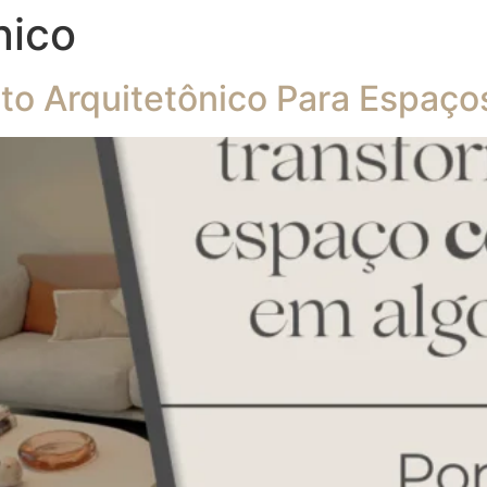
nico
eto Arquitetônico Para Espaço