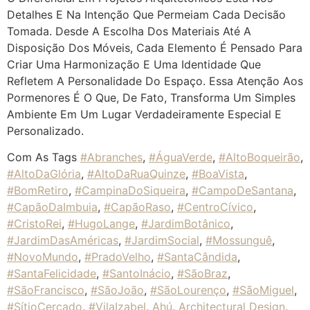
Detalhes E Na Intenção Que Permeiam Cada Decisão
Tomada. Desde A Escolha Dos Materiais Até A
Disposição Dos Móveis, Cada Elemento É Pensado Para
Criar Uma Harmonização E Uma Identidade Que
Refletem A Personalidade Do Espaço. Essa Atenção Aos
Pormenores É O Que, De Fato, Transforma Um Simples
Ambiente Em Um Lugar Verdadeiramente Especial E
Personalizado.
Com As Tags
#Abranches
,
#ÁguaVerde
,
#AltoBoqueirão
,
#AltoDaGlória
,
#AltoDaRuaQuinze
,
#BoaVista
,
#BomRetiro
,
#CampinaDoSiqueira
,
#CampoDeSantana
,
#CapãoDaImbuia
,
#CapãoRaso
,
#CentroCívico
,
#CristoRei
,
#HugoLange
,
#JardimBotânico
,
#JardimDasAméricas
,
#JardimSocial
,
#Mossunguê
,
#NovoMundo
,
#PradoVelho
,
#SantaCândida
,
#SantaFelicidade
,
#SantoInácio
,
#SãoBraz
,
#SãoFrancisco
,
#SãoJoão
,
#SãoLourenço
,
#SãoMiguel
,
#SítioCercado
,
#VilaIzabel
,
Ahú
,
Architectural Design
,