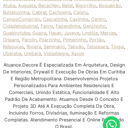
Atuba
,
Augusta
,
Bacacheri
,
Batel
,
Bigorrilho
,
Boqueirão
,
Butiatuvinha
,
Cabral
,
Cachoeira
,
Cajuru
,
CampoComprido
,
Cascatinha
,
Caximba
,
Centro
,
CidadeIndustrial
,
Fanny
,
Fazendinha
,
Ganchinho
,
Guabirotuba
,
Guaira
,
Hauer
,
Juveve
,
Lindóia
,
Merces
,
Orleans
,
Parolin
,
Pilarzinho
,
Pinheirinho
,
Portão
,
Rebouças
,
Riviera
,
Seminário
,
Taboão
,
Tatuquara
,
Tingui
,
Uberaba
,
Umbará
,
VistaAlegre
,
Xaxim
Atuance Decore É Especializada Em Arquitetura, Design
De Interiores, Drywall E Execução De Obras Em Curitiba
E Região Metropolitana. Desenvolvemos Projetos
Personalizados Para Ambientes Residenciais E
Comerciais, Unindo Estética, Funcionalidade E Alto
Padrão De Acabamento. Atuamos Desde O Conceito E
Projeto 3D Até A Execução Completa Da Obra,
Incluindo Forros, Divisórias, Iluminação E Reformas
Completas. Atendimento Presencial E Online Para Todo
O Brasil.