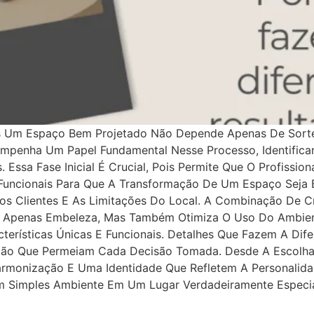
s Um Espaço Bem Projetado Não Depende Apenas De Sorte
mpenha Um Papel Fundamental Nesse Processo, Identifica
 Essa Fase Inicial É Crucial, Pois Permite Que O Profissi
 Funcionais Para Que A Transformação De Um Espaço Seja 
s Clientes E As Limitações Do Local. A Combinação De C
o Apenas Embeleza, Mas Também Otimiza O Uso Do Ambie
rísticas Únicas E Funcionais. Detalhes Que Fazem A Dife
nção Que Permeiam Cada Decisão Tomada. Desde A Escolha 
rmonização E Uma Identidade Que Refletem A Personalid
m Simples Ambiente Em Um Lugar Verdadeiramente Especia