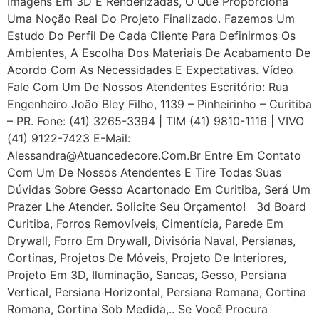
Imagens Em 3D E Renderizadas, O Que Proporciona
Uma Noção Real Do Projeto Finalizado. Fazemos Um
Estudo Do Perfil De Cada Cliente Para Definirmos Os
Ambientes, A Escolha Dos Materiais De Acabamento De
Acordo Com As Necessidades E Expectativas. Vídeo
Fale Com Um De Nossos Atendentes Escritório: Rua
Engenheiro João Bley Filho, 1139 – Pinheirinho – Curitiba
– PR. Fone: (41) 3265-3394 | TIM (41) 9810-1116 | VIVO
(41) 9122-7423 E-Mail:
Alessandra@atuancedecore.com.br Entre Em Contato
Com Um De Nossos Atendentes E Tire Todas Suas
Dúvidas Sobre Gesso Acartonado Em Curitiba, Será Um
Prazer Lhe Atender. Solicite Seu Orçamento! 3d Board
Curitiba, Forros Removíveis, Cimentícia, Parede Em
Drywall, Forro Em Drywall, Divisória Naval, Persianas,
Cortinas, Projetos De Móveis, Projeto De Interiores,
Projeto Em 3D, Iluminação, Sancas, Gesso, Persiana
Vertical, Persiana Horizontal, Persiana Romana, Cortina
Romana, Cortina Sob Medida,.. Se Você Procura