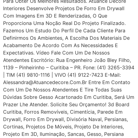
Para Obter Os Melhores Resultados. Atuance Decore
Interiores Desenvolve Projetos De Forro Em Drywall
Com Imagens Em 3D E Renderizadas, O Que
Proporciona Uma Noção Real Do Projeto Finalizado.
Fazemos Um Estudo Do Perfil De Cada Cliente Para
Definirmos Os Ambientes, A Escolha Dos Materiais De
Acabamento De Acordo Com As Necessidades E
Expectativas. Vídeo Fale Com Um De Nossos
Atendentes Escritório: Rua Engenheiro João Bley Filho,
1139 – Pinheirinho – Curitiba – PR. Fone: (41) 3265-3394
| TIM (41) 9810-1116 | VIVO (41) 9122-7423 E-Mail:
Alessandra@atuancedecore.com.br Entre Em Contato
Com Um De Nossos Atendentes E Tire Todas Suas
Dúvidas Sobre Gesso Acartonado Em Curitiba, Será Um
Prazer Lhe Atender. Solicite Seu Orçamento! 3d Board
Curitiba, Forros Removíveis, Cimentícia, Parede Em
Drywall, Forro Em Drywall, Divisória Naval, Persianas,
Cortinas, Projetos De Móveis, Projeto De Interiores,
Projeto Em 3D, Iluminação, Sancas, Gesso, Persiana