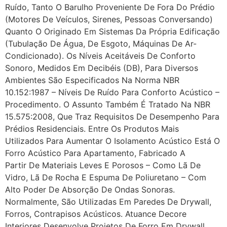
Ruído, Tanto O Barulho Proveniente De Fora Do Prédio
(motores De Veículos, Sirenes, Pessoas Conversando)
Quanto O Originado Em Sistemas Da Própria Edificação
(tubulação De Água, De Esgoto, Máquinas De Ar-
Condicionado). Os Níveis Aceitáveis De Conforto
Sonoro, Medidos Em Decibéis (dB), Para Diversos
Ambientes São Especificados Na Norma NBR
10.152:1987 – Níveis De Ruído Para Conforto Acústico –
Procedimento. O Assunto Também É Tratado Na NBR
15.575:2008, Que Traz Requisitos De Desempenho Para
Prédios Residenciais. Entre Os Produtos Mais
Utilizados Para Aumentar O Isolamento Acústico Está O
Forro Acústico Para Apartamento, Fabricado A
Partir De Materiais Leves E Porosos – Como Lã De
Vidro, Lã De Rocha E Espuma De Poliuretano – Com
Alto Poder De Absorção De Ondas Sonoras.
Normalmente, São Utilizadas Em Paredes De Drywall,
Forros, Contrapisos Acústicos. Atuance Decore
Interiores Desenvolve Projetos De Forro Em Drywall