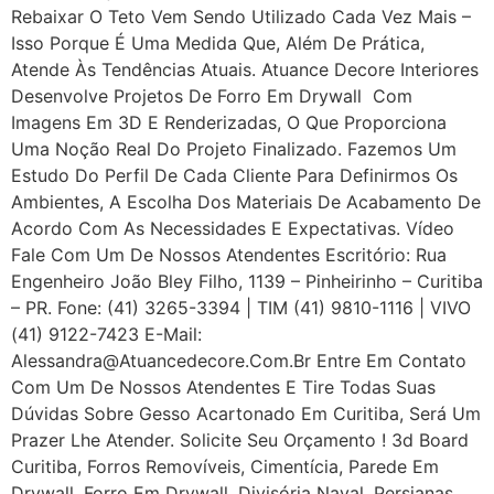
Rebaixar O Teto Vem Sendo Utilizado Cada Vez Mais –
Isso Porque É Uma Medida Que, Além De Prática,
Atende Às Tendências Atuais. Atuance Decore Interiores
Desenvolve Projetos De Forro Em Drywall Com
Imagens Em 3D E Renderizadas, O Que Proporciona
Uma Noção Real Do Projeto Finalizado. Fazemos Um
Estudo Do Perfil De Cada Cliente Para Definirmos Os
Ambientes, A Escolha Dos Materiais De Acabamento De
Acordo Com As Necessidades E Expectativas. Vídeo
Fale Com Um De Nossos Atendentes Escritório: Rua
Engenheiro João Bley Filho, 1139 – Pinheirinho – Curitiba
– PR. Fone: (41) 3265-3394 | TIM (41) 9810-1116 | VIVO
(41) 9122-7423 E-Mail:
Alessandra@atuancedecore.com.br Entre Em Contato
Com Um De Nossos Atendentes E Tire Todas Suas
Dúvidas Sobre Gesso Acartonado Em Curitiba, Será Um
Prazer Lhe Atender. Solicite Seu Orçamento ! 3d Board
Curitiba, Forros Removíveis, Cimentícia, Parede Em
Drywall, Forro Em Drywall, Divisória Naval, Persianas,