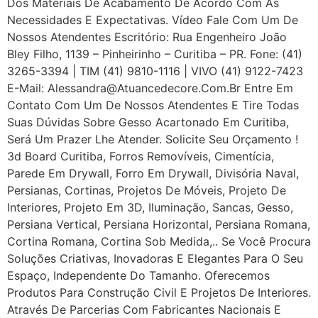
Dos Materiais De Acabamento De Acordo Com As
Necessidades E Expectativas. Vídeo Fale Com Um De
Nossos Atendentes Escritório: Rua Engenheiro João
Bley Filho, 1139 – Pinheirinho – Curitiba – PR. Fone: (41)
3265-3394 | TIM (41) 9810-1116 | VIVO (41) 9122-7423
E-Mail: Alessandra@atuancedecore.com.br Entre Em
Contato Com Um De Nossos Atendentes E Tire Todas
Suas Dúvidas Sobre Gesso Acartonado Em Curitiba,
Será Um Prazer Lhe Atender. Solicite Seu Orçamento !
3d Board Curitiba, Forros Removíveis, Cimentícia,
Parede Em Drywall, Forro Em Drywall, Divisória Naval,
Persianas, Cortinas, Projetos De Móveis, Projeto De
Interiores, Projeto Em 3D, Iluminação, Sancas, Gesso,
Persiana Vertical, Persiana Horizontal, Persiana Romana,
Cortina Romana, Cortina Sob Medida,.. Se Você Procura
Soluções Criativas, Inovadoras E Elegantes Para O Seu
Espaço, Independente Do Tamanho. Oferecemos
Produtos Para Construção Civil E Projetos De Interiores.
Através De Parcerias Com Fabricantes Nacionais E