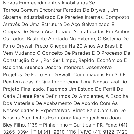
Novos Empreendimentos Imobiliários Se
Tornou Comum Encontrar Paredes De Drywall, Um
Sistema Industrializado De Paredes Internas, Composto
Através De Uma Estrutura De Aço Galvanizado E
Chapas De Gesso Acartonado Aparafusadas Em Ambos
Os Lados. Bastante Adotado No Exterior, O Sistema De
Forro Drywall Preço Chegou Há 20 Anos Ao Brasil, E
Vem Mudando O Conceito De Paredes E O Processo Da
Construção Civil, Por Ser Limpo, Rápido, Econômico E
Racional. Atuance Decore Interiores Desenvolve
Projetos De Forro Em Drywall Com Imagens Em 3D E
Renderizadas, O Que Proporciona Uma Noção Real Do
Projeto Finalizado. Fazemos Um Estudo Do Perfil De
Cada Cliente Para Definirmos Os Ambientes, A Escolha
Dos Materiais De Acabamento De Acordo Com As
Necessidades E Expectativas. Vídeo Fale Com Um De
Nossos Atendentes Escritório: Rua Engenheiro João
Bley Filho, 1139 – Pinheirinho – Curitiba – PR. Fone: (41)
3265-3394 | TIM (41) 9810-1116 | VIVO (41) 9122-7423