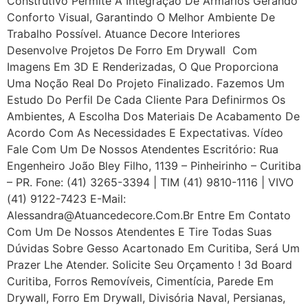
Construtivo Permite A Integração De Armários Gerando
Conforto Visual, Garantindo O Melhor Ambiente De
Trabalho Possível. Atuance Decore Interiores
Desenvolve Projetos De Forro Em Drywall Com
Imagens Em 3D E Renderizadas, O Que Proporciona
Uma Noção Real Do Projeto Finalizado. Fazemos Um
Estudo Do Perfil De Cada Cliente Para Definirmos Os
Ambientes, A Escolha Dos Materiais De Acabamento De
Acordo Com As Necessidades E Expectativas. Vídeo
Fale Com Um De Nossos Atendentes Escritório: Rua
Engenheiro João Bley Filho, 1139 – Pinheirinho – Curitiba
– PR. Fone: (41) 3265-3394 | TIM (41) 9810-1116 | VIVO
(41) 9122-7423 E-Mail:
Alessandra@atuancedecore.com.br Entre Em Contato
Com Um De Nossos Atendentes E Tire Todas Suas
Dúvidas Sobre Gesso Acartonado Em Curitiba, Será Um
Prazer Lhe Atender. Solicite Seu Orçamento ! 3d Board
Curitiba, Forros Removíveis, Cimentícia, Parede Em
Drywall, Forro Em Drywall, Divisória Naval, Persianas,