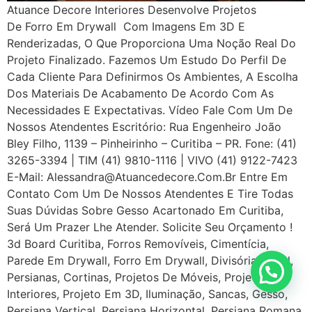
Atuance Decore Interiores Desenvolve Projetos
De Forro Em Drywall Com Imagens Em 3D E
Renderizadas, O Que Proporciona Uma Noção Real Do
Projeto Finalizado. Fazemos Um Estudo Do Perfil De
Cada Cliente Para Definirmos Os Ambientes, A Escolha
Dos Materiais De Acabamento De Acordo Com As
Necessidades E Expectativas. Vídeo Fale Com Um De
Nossos Atendentes Escritório: Rua Engenheiro João
Bley Filho, 1139 – Pinheirinho – Curitiba – PR. Fone: (41)
3265-3394 | TIM (41) 9810-1116 | VIVO (41) 9122-7423
E-Mail: Alessandra@atuancedecore.com.br Entre Em
Contato Com Um De Nossos Atendentes E Tire Todas
Suas Dúvidas Sobre Gesso Acartonado Em Curitiba,
Será Um Prazer Lhe Atender. Solicite Seu Orçamento !
3d Board Curitiba, Forros Removíveis, Cimentícia,
Parede Em Drywall, Forro Em Drywall, Divisória Naval,
Persianas, Cortinas, Projetos De Móveis, Projeto De
Interiores, Projeto Em 3D, Iluminação, Sancas, Gesso,
Persiana Vertical, Persiana Horizontal, Persiana Romana,