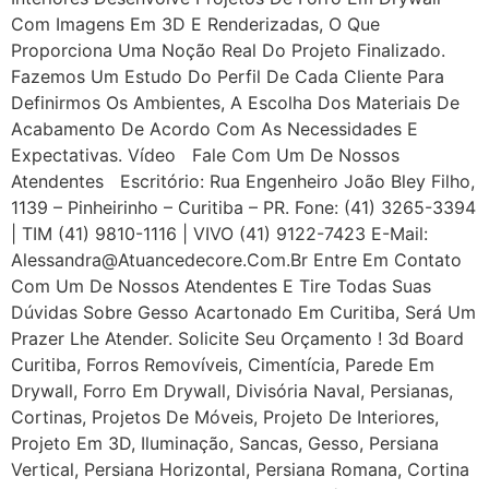
Com Imagens Em 3D E Renderizadas, O Que
Proporciona Uma Noção Real Do Projeto Finalizado.
Fazemos Um Estudo Do Perfil De Cada Cliente Para
Definirmos Os Ambientes, A Escolha Dos Materiais De
Acabamento De Acordo Com As Necessidades E
Expectativas. Vídeo Fale Com Um De Nossos
Atendentes Escritório: Rua Engenheiro João Bley Filho,
1139 – Pinheirinho – Curitiba – PR. Fone: (41) 3265-3394
| TIM (41) 9810-1116 | VIVO (41) 9122-7423 E-Mail:
Alessandra@atuancedecore.com.br Entre Em Contato
Com Um De Nossos Atendentes E Tire Todas Suas
Dúvidas Sobre Gesso Acartonado Em Curitiba, Será Um
Prazer Lhe Atender. Solicite Seu Orçamento ! 3d Board
Curitiba, Forros Removíveis, Cimentícia, Parede Em
Drywall, Forro Em Drywall, Divisória Naval, Persianas,
Cortinas, Projetos De Móveis, Projeto De Interiores,
Projeto Em 3D, Iluminação, Sancas, Gesso, Persiana
Vertical, Persiana Horizontal, Persiana Romana, Cortina