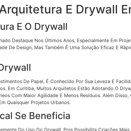
Arquitetura E Drywall E
ura E O Drywall
ado Destaque Nos Últimos Anos, Especialmente Em Projet
dade De Design, Mas Também É Uma Solução Eficaz E Rápid
Drywall
stimentos De Papel, É Conhecido Por Sua Leveza E Facilid
s. Em Curitiba, Muitos Arquitetos Estão Adotando O Dryw
os Com Maior Agilidade E Menos Resíduos. Além Disso, O
Em Quaisquer Projetos Urbanos.
cal Se Beneficia
memente Do Uso Do Drywall, Pois Possibilita Criações Mai