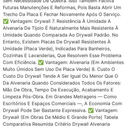
Sem Necessidade De Quebra. Isso Também Facilita
Futuras Manutenções E Reformas, Pois Basta Abrir Um
Trecho Da Placa E Fechar Novamente Após O Serviço.
✅ Vantagem: Drywall 7. Resistência À Umidade A
Alvenaria De Tijolo É Naturalmente Mais Resistente À
Umidade Quando Comparada Ao Drywall Padrão. No
Entanto, Existem Placas De Drywall Resistentes À
Umidade (placa Verde), Indicadas Para Banheiros,
Cozinhas E Lavanderias, Que Resolvem Esse Problema
Com Eficiência. ✅ Vantagem: Alvenaria (em Ambientes
Muito Úmidos Sem Uso De Placa Verde) 8. Custo O
Custo Do Drywall Tende A Ser Igual Ou Menor Que O
Da Alvenaria Quando Considerados Todos Os Fatores:
Mão De Obra, Tempo De Execução, Acabamento E
Limpeza Pós-Obra. Em Grandes Metragens — Como
Escritórios E Espaços Comerciais —, A Economia Com
Drywall Pode Ser Bastante Expressiva. ✅ Vantagem:
Drywall (em Obras De Médio E Grande Porte) Tabela
Comparativa Resumida Critério Drywall Alvenaria