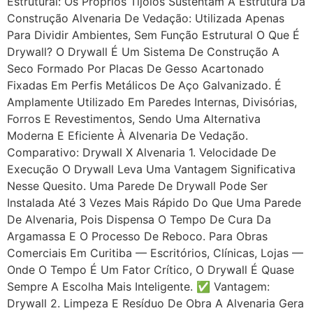
Estrutural: Os Próprios Tijolos Sustentam A Estrutura Da
Construção Alvenaria De Vedação: Utilizada Apenas
Para Dividir Ambientes, Sem Função Estrutural O Que É
Drywall? O Drywall É Um Sistema De Construção A
Seco Formado Por Placas De Gesso Acartonado
Fixadas Em Perfis Metálicos De Aço Galvanizado. É
Amplamente Utilizado Em Paredes Internas, Divisórias,
Forros E Revestimentos, Sendo Uma Alternativa
Moderna E Eficiente À Alvenaria De Vedação.
Comparativo: Drywall X Alvenaria 1. Velocidade De
Execução O Drywall Leva Uma Vantagem Significativa
Nesse Quesito. Uma Parede De Drywall Pode Ser
Instalada Até 3 Vezes Mais Rápido Do Que Uma Parede
De Alvenaria, Pois Dispensa O Tempo De Cura Da
Argamassa E O Processo De Reboco. Para Obras
Comerciais Em Curitiba — Escritórios, Clínicas, Lojas —
Onde O Tempo É Um Fator Crítico, O Drywall É Quase
Sempre A Escolha Mais Inteligente. ✅ Vantagem:
Drywall 2. Limpeza E Resíduo De Obra A Alvenaria Gera