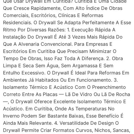
Que Usar Drywall Em Curitiba? Curitiba É Uma Cidade
Que Cresce Rapidamente, Com Alto Índice De Obras
Comerciais, Escritórios, Clínicas E Reformas
Residenciais. O Drywall Se Adapta Perfeitamente A Esse
Ritmo Por Diversas Razões: 1. Execução Rápida A
Instalação Do Drywall É Até 3 Vezes Mais Rápida Do
Que A Alvenaria Convencional. Para Empresas E
Escritórios Em Curitiba Que Precisam Minimizar O
Tempo De Obras, Isso Faz Toda A Diferença. 2. Obra
Limpa E Seca Sem Água, Sem Argamassa E Sem
Entulho Excessivo. O Drywall É Ideal Para Reformas Em
Ambientes Já Habitados Ou Em Funcionamento. 3.
Isolamento Térmico E Acústico Com O Preenchimento
Correto Entre As Placas — Lã De Vidro Ou Lã De Rocha
—, O Drywall Oferece Excelente Isolamento Térmico E
Acústico. Em Curitiba, Onde As Temperaturas No
Inverno Podem Ser Bastante Baixas, Esse Benefício É
Ainda Mais Relevante. 4. Versatilidade De Design O
Drywall Permite Criar Formatos Curvos, Nichos, Sancas,