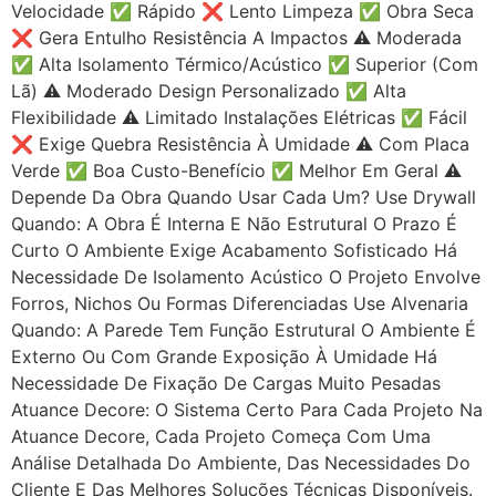
Velocidade ✅ Rápido ❌ Lento Limpeza ✅ Obra Seca
❌ Gera Entulho Resistência A Impactos ⚠️ Moderada
✅ Alta Isolamento Térmico/acústico ✅ Superior (com
Lã) ⚠️ Moderado Design Personalizado ✅ Alta
Flexibilidade ⚠️ Limitado Instalações Elétricas ✅ Fácil
❌ Exige Quebra Resistência À Umidade ⚠️ Com Placa
Verde ✅ Boa Custo-Benefício ✅ Melhor Em Geral ⚠️
Depende Da Obra Quando Usar Cada Um? Use Drywall
Quando: A Obra É Interna E Não Estrutural O Prazo É
Curto O Ambiente Exige Acabamento Sofisticado Há
Necessidade De Isolamento Acústico O Projeto Envolve
Forros, Nichos Ou Formas Diferenciadas Use Alvenaria
Quando: A Parede Tem Função Estrutural O Ambiente É
Externo Ou Com Grande Exposição À Umidade Há
Necessidade De Fixação De Cargas Muito Pesadas
Atuance Decore: O Sistema Certo Para Cada Projeto Na
Atuance Decore, Cada Projeto Começa Com Uma
Análise Detalhada Do Ambiente, Das Necessidades Do
Cliente E Das Melhores Soluções Técnicas Disponíveis.