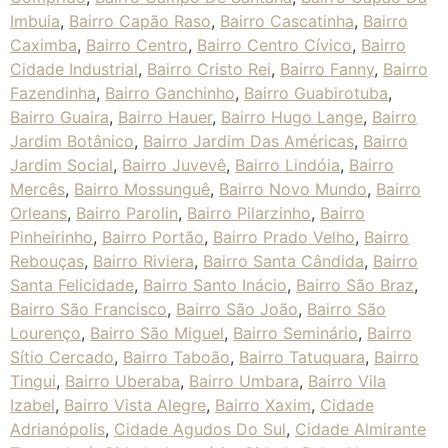
Imbuia
,
Bairro Capão Raso
,
Bairro Cascatinha
,
Bairro
Caximba
,
Bairro Centro
,
Bairro Centro Cívico
,
Bairro
Cidade Industrial
,
Bairro Cristo Rei
,
Bairro Fanny
,
Bairro
Fazendinha
,
Bairro Ganchinho
,
Bairro Guabirotuba
,
Bairro Guaira
,
Bairro Hauer
,
Bairro Hugo Lange
,
Bairro
Jardim Botânico
,
Bairro Jardim Das Américas
,
Bairro
Jardim Social
,
Bairro Juvevê
,
Bairro Lindóia
,
Bairro
Mercês
,
Bairro Mossunguê
,
Bairro Novo Mundo
,
Bairro
Orleans
,
Bairro Parolin
,
Bairro Pilarzinho
,
Bairro
Pinheirinho
,
Bairro Portão
,
Bairro Prado Velho
,
Bairro
Rebouças
,
Bairro Riviera
,
Bairro Santa Cândida
,
Bairro
Santa Felicidade
,
Bairro Santo Inácio
,
Bairro São Braz
,
Bairro São Francisco
,
Bairro São João
,
Bairro São
Lourenço
,
Bairro São Miguel
,
Bairro Seminário
,
Bairro
Sítio Cercado
,
Bairro Taboão
,
Bairro Tatuquara
,
Bairro
Tingui
,
Bairro Uberaba
,
Bairro Umbara
,
Bairro Vila
Izabel
,
Bairro Vista Alegre
,
Bairro Xaxim
,
Cidade
Adrianópolis
,
Cidade Agudos Do Sul
,
Cidade Almirante