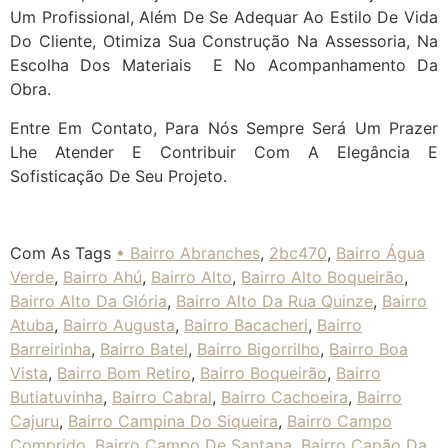
Um Profissional, Além De Se Adequar Ao Estilo De Vida
Do Cliente, Otimiza Sua Construção Na Assessoria, Na
Escolha Dos Materiais E No Acompanhamento Da
Obra.
Entre Em Contato, Para Nós Sempre Será Um Prazer
Lhe Atender E Contribuir Com A Elegância E
Sofisticação De Seu Projeto.
Com As Tags
• Bairro Abranches
,
2bc470
,
Bairro Água
Verde
,
Bairro Ahú
,
Bairro Alto
,
Bairro Alto Boqueirão
,
Bairro Alto Da Glória
,
Bairro Alto Da Rua Quinze
,
Bairro
Atuba
,
Bairro Augusta
,
Bairro Bacacheri
,
Bairro
Barreirinha
,
Bairro Batel
,
Bairro Bigorrilho
,
Bairro Boa
Vista
,
Bairro Bom Retiro
,
Bairro Boqueirão
,
Bairro
Butiatuvinha
,
Bairro Cabral
,
Bairro Cachoeira
,
Bairro
Cajuru
,
Bairro Campina Do Siqueira
,
Bairro Campo
Comprido
,
Bairro Campo De Santana
,
Bairro Capão Da