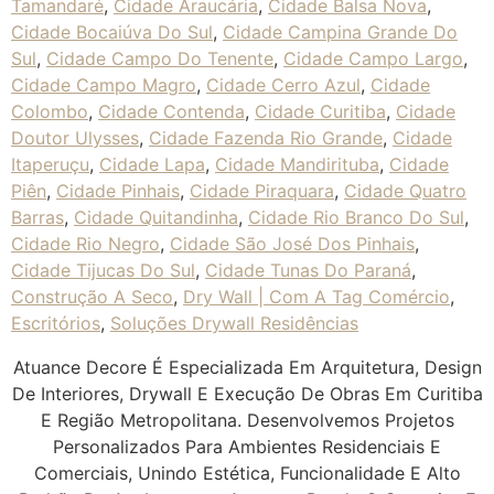
Tamandaré
,
Cidade Araucária
,
Cidade Balsa Nova
,
Cidade Bocaiúva Do Sul
,
Cidade Campina Grande Do
Sul
,
Cidade Campo Do Tenente
,
Cidade Campo Largo
,
Cidade Campo Magro
,
Cidade Cerro Azul
,
Cidade
Colombo
,
Cidade Contenda
,
Cidade Curitiba
,
Cidade
Doutor Ulysses
,
Cidade Fazenda Rio Grande
,
Cidade
Itaperuçu
,
Cidade Lapa
,
Cidade Mandirituba
,
Cidade
Piên
,
Cidade Pinhais
,
Cidade Piraquara
,
Cidade Quatro
Barras
,
Cidade Quitandinha
,
Cidade Rio Branco Do Sul
,
Cidade Rio Negro
,
Cidade São José Dos Pinhais
,
Cidade Tijucas Do Sul
,
Cidade Tunas Do Paraná
,
Construção A Seco
,
Dry Wall | Com A Tag Comércio
,
Escritórios
,
Soluções Drywall Residências
Atuance Decore É Especializada Em Arquitetura, Design
De Interiores, Drywall E Execução De Obras Em Curitiba
E Região Metropolitana. Desenvolvemos Projetos
Personalizados Para Ambientes Residenciais E
Comerciais, Unindo Estética, Funcionalidade E Alto