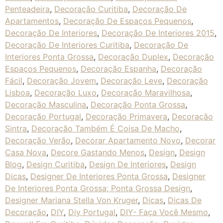
Penteadeira
,
Decoração Curitiba
,
Decoração De
Apartamentos
,
Decoração De Espaços Pequenos
,
Decoração De Interiores
,
Decoração De Interiores 2015
,
Decoração De Interiores Curitiba
,
Decoração De
Interiores Ponta Grossa
,
Decoração Duplex
,
Decoração
Espaços Pequenos
,
Decoração Espanha
,
Decoração
Fácil
,
Decoração Jovem
,
Decoração Leve
,
Decoração
Lisboa
,
Decoração Luxo
,
Decoração Maravilhosa
,
Decoração Masculina
,
Decoração Ponta Grossa
,
Decoração Portugal
,
Decoração Primavera
,
Decoração
Sintra
,
Decoração Também É Coisa De Macho
,
Decoração Verão
,
Decorar Apartamento Novo
,
Decorar
Casa Nova
,
Decore Gastando Menos
,
Design
,
Design
Blog
,
Design Curitiba
,
Design De Interiores
,
Design
Dicas
,
Designer De Interiores Ponta Grossa
,
Designer
De Interiores Ponta Grossa; Ponta Grossa Design
,
Designer Mariana Stella Von Kruger
,
Dicas
,
Dicas De
Decoração
,
DIY
,
Diy Portugal
,
DIY- Faça Você Mesmo
,