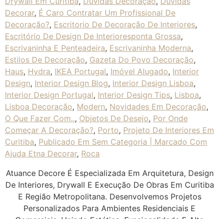
Drywall Em Curitiba
,
Dúvidas Decoração
,
Duvidas
Decorar
,
É Caro Contratar Um Profissional De
Decoração?
,
Escritorio De Decoração De Interiores
,
Escritório De Design De Interioresponta Grossa
,
Escrivaninha E Penteadeira
,
Escrivaninha Moderna
,
Estilos De Decoração
,
Gazeta Do Povo Decoração
,
Haus
,
Hydra
,
IKEA Portugal
,
Imóvel Alugado
,
Interior
Design
,
Interior Design Blog
,
Interior Design Lisboa
,
Interior Design Portugal
,
Interior Design Tips
,
Lisboa
,
Lisboa Decoração
,
Modern
,
Novidades Em Decoração
,
O Que Fazer Com..
,
Objetos De Desejo
,
Por Onde
Começar A Decoração?
,
Porto
,
Projeto De Interiores Em
Curitiba
,
Publicado Em Sem Categoria | Marcado Com
Ajuda Etna Decorar
,
Roca
Atuance Decore É Especializada Em Arquitetura, Design
De Interiores, Drywall E Execução De Obras Em Curitiba
E Região Metropolitana. Desenvolvemos Projetos
Personalizados Para Ambientes Residenciais E