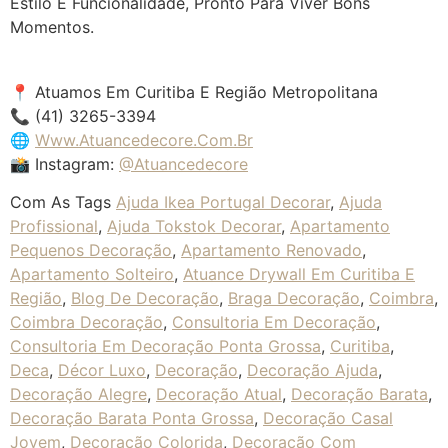
Estilo E Funcionalidade, Pronto Para Viver Bons
Momentos.
📍 Atuamos Em Curitiba E Região Metropolitana
📞 (41) 3265-3394
🌐
Www.atuancedecore.com.br
📸 Instagram:
@atuancedecore
Com As Tags
Ajuda Ikea Portugal Decorar
,
Ajuda
Profissional
,
Ajuda Tokstok Decorar
,
Apartamento
Pequenos Decoração
,
Apartamento Renovado
,
Apartamento Solteiro
,
Atuance Drywall Em Curitiba E
Região
,
Blog De Decoração
,
Braga Decoração
,
Coimbra
,
Coimbra Decoração
,
Consultoria Em Decoração
,
Consultoria Em Decoração Ponta Grossa
,
Curitiba
,
Deca
,
Décor Luxo
,
Decoração
,
Decoração Ajuda
,
Decoração Alegre
,
Decoração Atual
,
Decoração Barata
,
Decoração Barata Ponta Grossa
,
Decoração Casal
Jovem
,
Decoração Colorida
,
Decoração Com